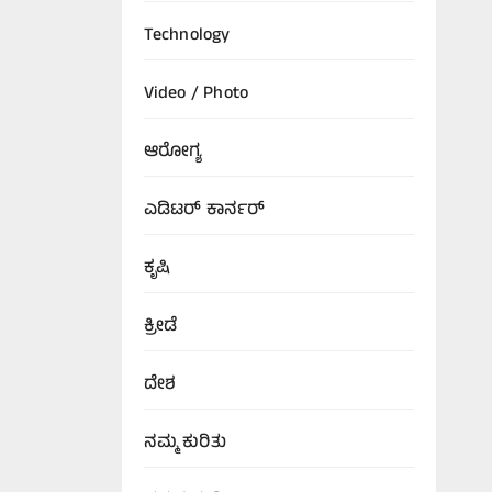
Technology
Video / Photo
ಆರೋಗ್ಯ
ಎಡಿಟರ್‌ ಕಾರ್ನರ್
ಕೃಷಿ
ಕ್ರೀಡೆ
ದೇಶ
ನಮ್ಮ ಕುರಿತು