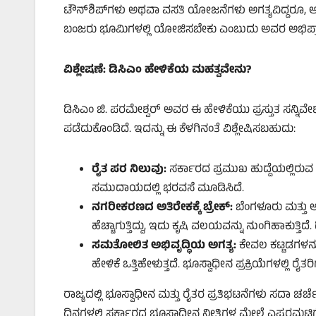
ಟೌನ್‌ಶಿಪ್‌ಗಳು ಅಥವಾ ವಸತಿ ಯೋಜನೆಗಳು ಅಗತ್ಯವಿದ್ದರೂ,
ಬಂಜರು ಭೂಮಿಗಳಲ್ಲಿ ಯೋಜಿಸಬೇಕು ಎಂಬುದು ಅವರ ಅಭಿಪ್ರ
ವಿಶ್ಲೇಷಣೆ: ಡಿಸಿಎಂ ಹೇಳಿಕೆಯ ಮಹತ್ವವೇನು?
ಡಿಸಿಎಂ ಜಿ. ಪರಮೇಶ್ವರ್ ಅವರ ಈ ಹೇಳಿಕೆಯು ಪ್ರಸ್ತುತ ಸನ್ನ
ಪಡೆದುಕೊಂಡಿದೆ. ಇದನ್ನು ಈ ಕೆಳಗಿನಂತೆ ವಿಶ್ಲೇಷಿಸಬಹುದು:
ರೈತ ಪರ ನಿಲುವು:
ಸರ್ಕಾರದ ಪ್ರಮುಖ ಹುದ್ದೆಯಲ್ಲಿರುವ 
ಸಮುದಾಯದಲ್ಲಿ ಭರವಸೆ ಮೂಡಿಸಿದೆ.
ನಗರೀಕರಣದ ಅತಿರೇಕಕ್ಕೆ ಬ್ರೇಕ್:
ಬೆಂಗಳೂರು ಮತ್ತು ಅದ
ಹೆಚ್ಚಾಗುತ್ತಿದ್ದು, ಇದು ಕೃಷಿ ವಲಯವನ್ನು ನುಂಗಿಹಾಕು
ಸಮತೋಲಿತ ಅಭಿವೃದ್ಧಿಯ ಅಗತ್ಯ:
ಕೇವಲ ಕಟ್ಟಡಗಳನ್ನು
ಹೇಳಿಕೆ ಒತ್ತಿಹೇಳುತ್ತದೆ. ಭೂಸ್ವಾಧೀನ ಪ್ರಕ್ರಿಯೆಗಳಲ್ಲಿ ರ
ರಾಜ್ಯದಲ್ಲಿ ಭೂಸ್ವಾಧೀನ ಮತ್ತು ರೈತರ ಪ್ರತಿಭಟನೆಗಳು ಸದಾ 
ದಿನಗಳಲ್ಲಿ ಸರ್ಕಾರದ ಭೂಸ್ವಾಧೀನ ನೀತಿಗಳ ಮೇಲೆ ಎಷ್ಟರಮಟ್ಟ