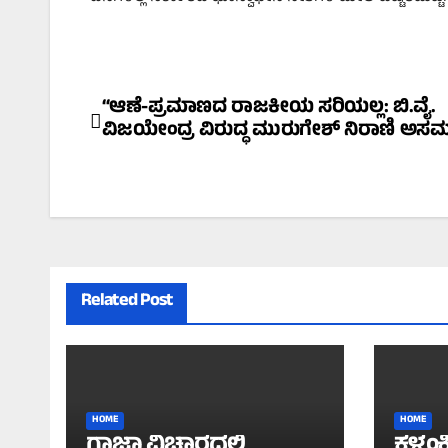
Post
“ಆಣೆ-ಪ್ರಮಾಣದ ರಾಜಕೀಯ ಸರಿಯಲ್ಲ: ಬಿ.ವೈ.
ವಿಜಯೇಂದ್ರ ವಿರುದ್ಧ ಮುರುಗೇಶ್ ನಿರಾಣಿ ಅಸ
navigation
Related Post
HOME
HOME
ಗಾಜಾ ವಿಚಾರದಲ್ಲಿ
ಕಳಂಕ