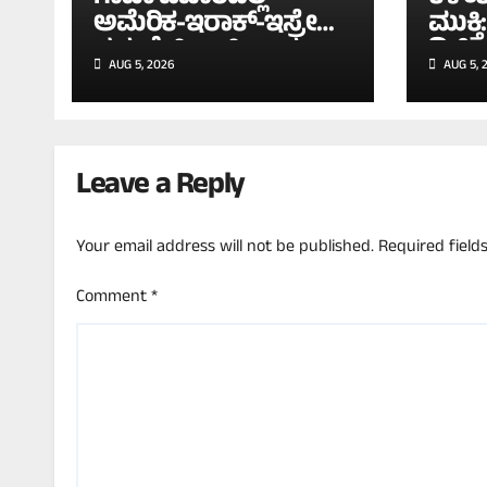
ಅಮೆರಿಕ-ಇರಾಕ್-ಇಸ್ರೇಲ್
ಮುಕ್
ನಡುವೆ ಭಿನ್ನಾಭಿಪ್ರಾಯ:
ಡಿಜಿ
AUG 5, 2026
AUG 5, 
ಜೋ ಬೈಡನ್ ಸರ್ಕಾರದ
ಡಿಲೀ
ನಡೆಗೆ ನೆತನ್ಯಾಹು ವಿರೋಧ!
ಹೈಕೋ
Leave a Reply
Your email address will not be published.
Required fiel
Comment
*