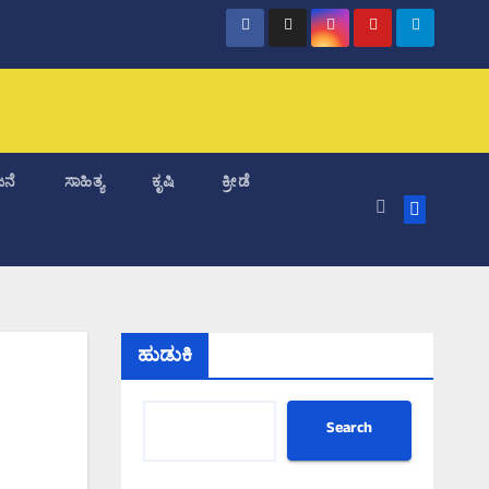
ನೆ
ಸಾಹಿತ್ಯ
ಕೃಷಿ
ಕ್ರೀಡೆ
ಹುಡುಕಿ
Search