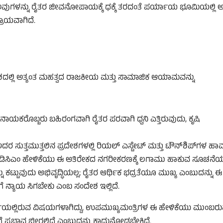
 ಅವುಗಳನ್ನು ರೈತರ ಜೀವನೋಪಾಯಕ್ಕೆ ಧಕ್ಕೆ ತರದಂತೆ ಪರ್ಯಾಯ ಭೂಮಿಯಲ್ಲಿ
ಾಯವಾಗಿದೆ.
ಿವೇಶದಲ್ಲಿ ಅತ್ಯಂತ ಮಹತ್ವದ ರಾಜಕೀಯ ಮತ್ತು ಸಾಮಾಜಿಕ ಆಯಾಮವನ್ನು
ನಾಯಕರೊಬ್ಬರು ಬಹಿರಂಗವಾಗಿ ರೈತರ ಪರವಾಗಿ ಧ್ವನಿ ಎತ್ತಿರುವುದು, ಕೃಷಿ
ರ ಸುತ್ತಮುತ್ತಲಿನ ಪ್ರದೇಶಗಳಲ್ಲಿ ರಿಯಲ್ ಎಸ್ಟೇಟ್ ಮತ್ತು ಟೌನ್‌ಶಿಪ್‌ಗಳ ಹಾ
ತ್ತಿದೆ. ಡಿಸಿಎಂ ಹೇಳಿಕೆಯು ಈ ಅತಿರೇಕದ ನಗರೀಕರಣಕ್ಕೆ ಲಗಾಮು ಹಾಕುವ ಸೂಚನೆಯ
 ಕಟ್ಟುವುದು ಅಭಿವೃದ್ಧಿಯಲ್ಲ; ರೈತರ ಆರ್ಥಿಕ ಭದ್ರತೆಯೂ ಮುಖ್ಯ ಎಂಬುದನ್ನು ಈ
ೈತರಿಗೆ ನ್ಯಾಯ ಸಿಗಬೇಕು ಎಂಬ ಸಂದೇಶ ಇಲ್ಲಿದೆ.
ಚರ್ಚೆಯಲ್ಲಿರುವ ವಿಷಯಗಳಾಗಿದ್ದು, ಉಪಮುಖ್ಯಮಂತ್ರಿಗಳ ಈ ಹೇಳಿಕೆಯು ಮುಂಬರ
ಿಗೆ ಪ್ರಭಾವ ಬೀರಲಿದೆ ಎಂಬುದನ್ನು ಕಾದುನೋಡಬೇಕಿದೆ.