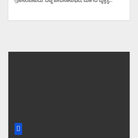
ಗ್ರಹಿಸಿರಬಹುದು. ದಟ್ಟ ಜೀವನಾನುಭವ, ಮಾಗಿದ ವ್ಯಕ್ತಿತ್ವ,…