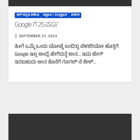
ಬಿಗ್‌ ಕನ್ನಡ ವಿಶೇಷ
ವಿಜ್ಞಾನ / ತಂತ್ರಜ್ಞಾನ
ವಿದೇಶ
Google ಗೆ 25 ವರ್ಷ
SEPTEMBER 27, 2023
ಹೀಗೆ ಒಮ್ಮೆ ಒಂದು ಯೋಚ್ನೆ ಬಂದಿತ್ತು ಬೆಳಕರಿಯೋ ಹೊತ್ತಿಗೆ
Google ಇಲ್ಲ ಅಂದ್ರೆ ಹೇಗಿರುತ್ತೆ ಅಂತ… ಇದು ಹೇಗ್
ಇರಬಹುದು ಅಂತ ಕೊನೆಗೆ ಗೂಗಲ್ ನೆ ಕೇಳ್…