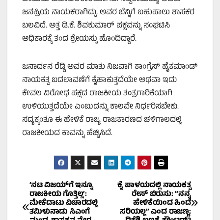
ಜನಪ್ರಿಯ ನಾಯಕರಾಗಿದ್ದು, ಅವರ ಬೆನ್ನಿಗೆ ಬಹುಪಾಲು ಶಾಸಕರ
ಬಲವಿದೆ. ಅತ್ತ ಡಿ.ಕೆ. ಶಿವಕುಮಾರ್ ಪಕ್ಷವನ್ನು ಸಂಘಟಿಸಿ
ಅಧಿಕಾರಕ್ಕೆ ತಂದ ಶ್ರೇಯಸ್ಸು ಹೊಂದಿದ್ದಾರೆ.
ಜನಾರ್ದನ ರೆಡ್ಡಿ ಅವರ ಮಾತು ನಿಜವಾಗಿ ಕಾಂಗ್ರೆಸ್ ಹೈಕಮಾಂಡ್
ನಾಯಕತ್ವ ಬದಲಾವಣೆಗೆ ಕೈಹಾಕುತ್ತದೆಯೇ ಅಥವಾ ಇದು
ಕೇವಲ ವಿರೋಧ ಪಕ್ಷದ ರಾಜಕೀಯ ತಂತ್ರಗಾರಿಕೆಯಾಗಿ
ಉಳಿಯುತ್ತದೆಯೇ ಎಂಬುದನ್ನು ಕಾಲವೇ ನಿರ್ಧರಿಸಬೇಕು.
ಸದ್ಯಕ್ಕಂತೂ ಈ ಹೇಳಿಕೆ ರಾಜ್ಯ ರಾಜಕಾರಣದ ಚಳಿಗಾಲದಲ್ಲಿ
ರಾಜಕೀಯದ ಕಾವನ್ನು ಹೆಚ್ಚಿಸಿದೆ.
Post
‘ನಟ ವಿಜಯ್‌ಗೆ ಇನ್ನೂ
ಕೈ ಪಾಳಯದಲ್ಲಿ ನಾಯಕತ್ವ
ರಾಜಕೀಯ ಗೊತ್ತಿಲ್ಲ’:
ರೇಸ್ ಬಿರುಸು: “ನನ್ನ
ಮೇಕೆದಾಟು ವಿಚಾರದಲ್ಲಿ
ಹೇಳಿಕೆಯಿಂದ ಹಿಂದೆ
navigation
ತಮಿಳುನಾಡು ಸಿಎಂಗೆ
ಸರಿಯಲ್ಲ” ಎಂದ ರಾಜಣ್ಣ;