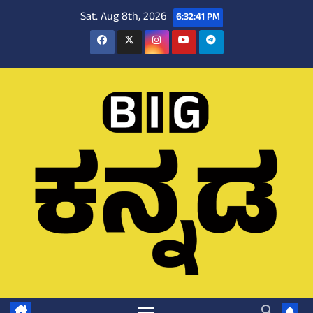
Skip
Sat. Aug 8th, 2026
6:32:42 PM
to
content