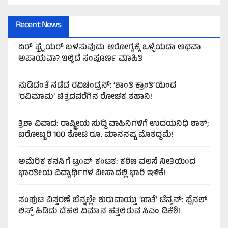
Recent News
ಏರ್‌ ಫ್ರೈಯರ್‌ ಬಳಸುವುದು ಆರೋಗ್ಯಕ್ಕೆ ಒಳ್ಳೆಯದಾ ಅಥವಾ
ಅಪಾಯವಾ? ಇಲ್ಲಿದೆ ಸಂಪೂರ್ಣ ಮಾಹಿತಿ
ನುಡಿದಂತೆ ನಡೆದ ರವಿಚಂದ್ರನ್: ‘ಶಾಂತಿ ಕ್ರಾಂತಿ’ಯಿಂದ
‘ರವಿಮಾಮ’ ಚಿತ್ರದವರೆಗಿನ ರೋಚಕ ಕಹಾನಿ!
ತ್ರಿಶಾ ವಿವಾದ: ರಾಷ್ಟ್ರೀಯ ಸುದ್ದಿ ವಾಹಿನಿಗಳಿಗೆ ಉದಯನಿಧಿ ಶಾಕ್;
ಬರೋಬ್ಬರಿ 100 ಕೋಟಿ ರೂ. ಮಾನನಷ್ಟ ಮೊಕದ್ದಮೆ!
ಅಮೆರಿಕ ಕನಸಿಗೆ ಟ್ರಂಪ್ ಕಂಟಕ: ಕಠಿಣ ವಲಸೆ ನೀತಿಯಿಂದ
ಭಾರತೀಯ ವಿದ್ಯಾರ್ಥಿಗಳ ವೀಸಾದಲ್ಲಿ ಭಾರಿ ಇಳಿಕೆ!
ಸಂಪುಟ ವಿಸ್ತರಣೆ ಬೆನ್ನಲ್ಲೇ ಶುರುವಾಯ್ತು ‘ಖಾತೆ’ ಟೆನ್ಶನ್: ಫೈನಲ್
ಲಿಸ್ಟ್ ಹಿಡಿದು ದೆಹಲಿ ವಿಮಾನ ಹತ್ತಲಿರುವ ಸಿಎಂ ಡಿಕೆಶಿ!