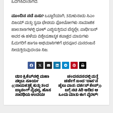
ಒದಗಿಸಿದಂತಾಗಿದೆ.
ಮುಂದಿನ ನಡೆ ಏನು?
ಒಟ್ಟಾರೆಯಾಗಿ, ತಮಿಳುನಾಡು ಸಿಎಂ
ವಿಜಯ್ ಮತ್ತು ತೃಷಾ ಭೇಟಿಯ ಫೋಟೋಗಳು ಸಾಮಾಜಿಕ
ಜಾಲತಾಣಗಳಲ್ಲಿ ಧೂಳ್ ಎಬ್ಬಿಸುತ್ತಿರುವ ಬೆನ್ನಲ್ಲೇ, ಪಾರ್ಥಿಬನ್
ಅವರ ಈ ಹಳೆಯ ವಿಶ್ಲೇಷಣಾತ್ಮಕ ಕಟಾಕ್ಷದ ಮಾತುಗಳು
ಓದುಗರಿಗೆ ಹಾಗೂ ಅಭಿಮಾನಿಗಳಿಗೆ ಭರಪೂರ ಮನರಂಜನೆ
ನೀಡುತ್ತಿರುವುದಂತೂ ನಿಜ.
Post
ಟಿ20 ಕ್ರಿಕೆಟ್‌ನಲ್ಲಿ ಮಹಾ
ಚಂದನವನದಲ್ಲಿ ಮತ್ತೆ
ಪಲ್ಲಟ: ಸೂರ್ಯ
ಚರ್ಚೆಗೆ ಬಂದ ‘ದಾಸ’ನ
ನಾಯಕತ್ವಕ್ಕೆ ಕುತ್ತು ತಂದ
ಜೈಲು ವಾಸ: ದರ್ಶನ್ ಕೇಸ್
navigation
ಬ್ಯಾಟಿಂಗ್ ವೈಫಲ್ಯ, ಹೊಸ
ಬಗ್ಗೆ ನಟಿ ಸಿರಿ ಆಡಿದ ಆ
ಸಾರಥಿಯ ಉದಯ!
ಒಂದು ಮಾತು ಈಗ ವೈರಲ್!