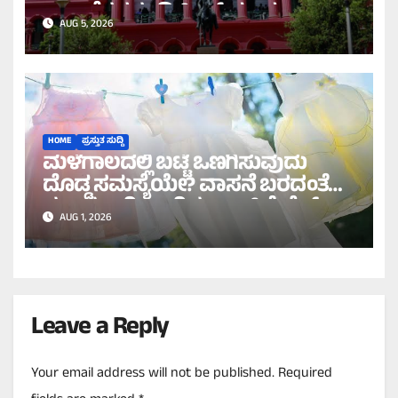
ದಾಖಲೆಗಳನ್ನು ಡಿಲೀಟ್ ಮಾಡಲು
AUG 5, 2026
ಹೈಕೋರ್ಟ್ ಸೂಚನೆ!
HOME
ಪ್ರಸ್ತುತ ಸುದ್ದಿ
ಮಳೆಗಾಲದಲ್ಲಿ ಬಟ್ಟೆ ಒಣಗಿಸುವುದು
ದೊಡ್ಡ ಸಮಸ್ಯೆಯೇ? ವಾಸನೆ ಬರದಂತೆ
ಸುಲಭವಾಗಿ ಒಣಗಿಸಲು ಇಲ್ಲಿವೆ ಬೆಸ್ಟ್
AUG 1, 2026
ಟಿಪ್ಸ್!
Leave a Reply
Your email address will not be published.
Required