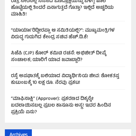
ರಾತ್ರಿ ನೀರಿನಲ್ಲಿ ನೆನೆಸಿದ ಒಣದ್ರಾಕ್ಷಿಯನ್ನು ಬೆಳಗ್ಗೆ ಖಾಲಿ
ಹೊಟ್ಟೆಯಲ್ಲಿ ತಿಂದರೆ ಏನಾಗುತ್ತದೆ ಗೊತ್ತಾ? ಇಲ್ಲಿದೆ ಅಚ್ಚರಿಯ
ಮಾಹಿತಿ!
“ಯಾರ್ಯಾರಿದ್ದೀರಪ್ಪಾ ಆ ಸಮಿತಿಯಲ್ಲಿ?”: ಮುಖ್ಯಮಂತ್ರಿಗಳ
ವಿರುದ್ಧ ಗುಡುಗಿದ ಕೇಂದ್ರ ಸಚಿವ ಹೆಚ್.ಡಿ.ಕೆ!
ಸಿಜೆಪಿ (CJP) ಕೋರ್ ಕಮಿಟಿ ರಚನೆ: ಅಭಿಜೀತ್ ದೀಪ್ಕೆ
ಸಂಚಾಲಕ; ಯಾರಿಗೆ ಯಾವ ಜವಾಬ್ದಾರಿ?
ರಸ್ತೆ ಅಪಘಾತಕ್ಕೆ ಬಲಿಯಾದ ವಿದ್ಯಾರ್ಥಿನಿಯ ಜೀವ: ಶೋಕತಪ್ತ
ಕುಟುಂಬಕ್ಕೆ 10 ಲಕ್ಷ ರೂ. ನೆರವು ಪ್ರಕಟ!
“ಮಾಫಿಸಾಕ್ಷಿ” (Approver): ಪ್ರಕರಣದ ದಿಕ್ಕನ್ನೇ
ಬದಲಾಯಿಸಬಲ್ಲ ಪ್ರಬಲ ಕಾನೂನು ಅಸ್ತ್ರ! ಇದರ ಹಿಂದಿನ
ಪ್ರಕ್ರಿಯೆ ಏನು?
Archives