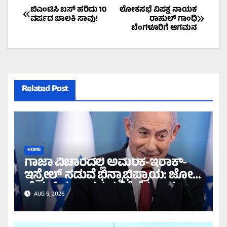
Post
ಬಿಎಂಟಿಸಿ ಬಸ್‌ ಹರಿದು 10
ಲೋಕಸಭೆ ವಿಪಕ್ಷ ನಾಯಕ
ವರ್ಷದ ಬಾಲಕಿ ಸಾವು!
ರಾಹುಲ್‌ ಗಾಂಧಿ
ಬೆಂಗಳೂರಿಗೆ ಆಗಮನ
navigation
Related Post
HOME
ಗಾಜಾ ವಿಚಾರದಲ್ಲಿ ಅಮೆರಿಕ-ಇರಾಕ್-
ಇಸ್ರೇಲ್ ನಡುವೆ ಭಿನ್ನಾಭಿಪ್ರಾಯ: ಜೋ
ಬೈಡನ್ ಸರ್ಕಾರದ ನಡೆಗೆ ನೆತನ್ಯಾಹು
AUG 5, 2026
ವಿರೋಧ!