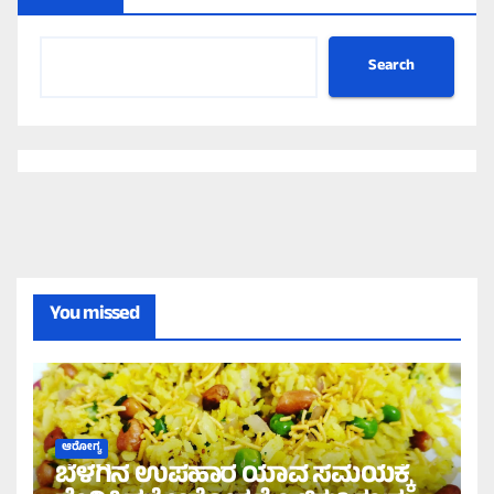
Search
You missed
ಆರೋಗ್ಯ
ಬೆಳಗಿನ ಉಪಹಾರ ಯಾವ ಸಮಯಕ್ಕೆ