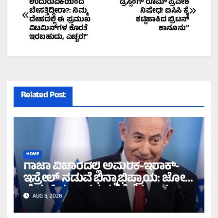
ಉದುರುವಿಕೆಯಿಂದ
ಡ್ರೆಸ್ಸಿಂಗ್ ರೂಮ್ ಪ್ರವೇಶ
ಬೇಸತ್ತಿದ್ದೀರಾ?: ನಿಮ್ಮ
ನಿಷೇಧ! ಐಸಿಸಿ ಕೈ
navigation
ದೇಹದಲ್ಲಿ ಈ ಪ್ರಮುಖ
ಕಟ್ಟಿಹಾಕಿದ ಬ್ರಿಟನ್
ವಿಟಮಿನ್‌ಗಳ ಕೊರತೆ
ಕಾನೂನು”
ಇರಬಹುದು, ಎಚ್ಚರ!”
Related Post
HOME
ಗಾಜಾ ವಿಚಾರದಲ್ಲಿ ಅಮೆರಿಕ-ಇರಾಕ್-
ಇಸ್ರೇಲ್ ನಡುವೆ ಭಿನ್ನಾಭಿಪ್ರಾಯ: ಜೋ
ಬೈಡನ್ ಸರ್ಕಾರದ ನಡೆಗೆ ನೆತನ್ಯಾಹು
AUG 5, 2026
ವಿರೋಧ!