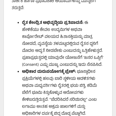
ತಾರ್ಕಿಕ ಹಾಗೂ ಪ್ರಭಾವಶಾಲಿ ಆಯಾಮಗಳನ್ನು ಮುನ್ನೆಲೆಗೆ
ತರುತ್ತದೆ:
ರೈತ ಕೇಂದ್ರಿತ ಅಭಿವೃದ್ಧಿಯ ಪ್ರತಿಪಾದನೆ:
ಈ
ಹೇಳಿಕೆಯು ಕೇವಲ ಉದ್ಯಮಿಗಳ ಅಥವಾ
ಕಾರ್ಪೊರೇಟ್ ವಲಯದ ಹಿತಾಸಕ್ತಿಯನ್ನು ಮಾತ್ರ
ನೋಡದೆ, ವ್ಯವಸ್ಥೆಯ ತಳಮಟ್ಟದಲ್ಲಿರುವ ರೈತನ ಧ್ವನಿಗೆ
ಮೊದಲ ಆದ್ಯತೆ ನೀಡಬೇಕು ಎಂಬುದನ್ನು ಒತ್ತಿಹೇಳುತ್ತದೆ.
ಪ್ರಜಾಪ್ರಭುತ್ವದಲ್ಲಿ ಯಾವುದೇ ಯೋಜನೆಗೆ ‘ಜನರ ಒಪ್ಪಿಗೆ’
(Consent) ಎಷ್ಟು ಮುಖ್ಯ ಎಂಬುದನ್ನು ಇದು ನೆನಪಿಸಿದೆ.
ಅಧಿಕಾರ ದುರುಪಯೋಗಕ್ಕೆ ಬ್ರೇಕ್:
ಭೂಸ್ವಾಧೀನ
ಪ್ರಕ್ರಿಯೆಗಳಲ್ಲಿ ಹಲವು ಬಾರಿ ಸ್ಥಳೀಯ ಆಡಳಿತಗಳು
ಅಥವಾ ಮಧ್ಯವರ್ತಿಗಳು ರೈತರಲ್ಲಿ ಭಯ ಬಿತ್ತಿ, ಕಡಿಮೆ
ಬೆಲೆಗೆ ಭೂಮಿ ಕಿತ್ತುಕೊಳ್ಳುವ ಆರೋಪಗಳು
ಕೇಳಿಬರುತ್ತಿರುತ್ತವೆ. “ಬೆದರಿಸಿದರೆ ಸರಿಯಿರಲ್ಲ” ಎಂಬ
ಲಗಾಮು ಅಂತಹ ಅಕ್ರಮ ಜಾಲಗಳಿಗೆ ಮತ್ತು
ಅಧಿಕಾರಿಗಳ ದರ್ಪಕ್ಕೆ ಬಿದ್ದ ದೊಡ್ಡ ಪೆಟ್ಟಾಗಿದೆ.