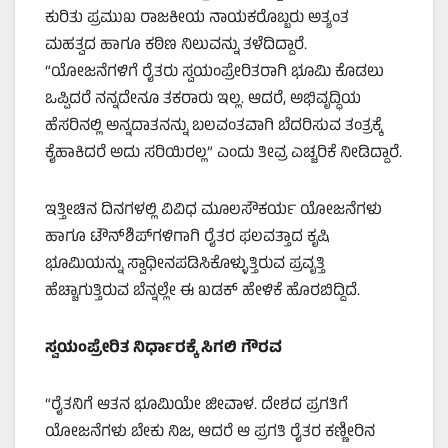
ಕುರಿತು ಪ್ರಮುಖ ರಾಜಕೀಯ ನಾಯಕರೊಬ್ಬರು ಅತ್ಯಂತ
ಮಹತ್ವದ ಹಾಗೂ ಕಠಿಣ ನಿಲುವನ್ನು ತಳೆದಿದ್ದಾರೆ.
“ಯೋಜನೆಗಳಿಗೆ ರೈತರು ಸ್ವಯಂಪ್ರೇರಿತರಾಗಿ ಭೂಮಿ ಕೊಡಲು
ಒಪ್ಪಿದರೆ ನನ್ನದೇನೂ ತಕರಾರು ಇಲ್ಲ. ಆದರೆ, ಅಭಿವೃದ್ಧಿಯ
ಹೆಸರಿನಲ್ಲಿ ಅನ್ನದಾತನನ್ನು ಬಲವಂತವಾಗಿ ಬೆದರಿಸುವ ತಂತ್ರಕ್ಕೆ
ಕೈಹಾಕಿದರೆ ಅದು ಸರಿಯಿರಲ್ಲ” ಎಂದು ತೀವ್ರ ಎಚ್ಚರಿಕೆ ನೀಡಿದ್ದಾರೆ.
ಇತ್ತೀಚಿನ ದಿನಗಳಲ್ಲಿ ವಿವಿಧ ಮೂಲಸೌಕರ್ಯ ಯೋಜನೆಗಳು
ಹಾಗೂ ಟೌನ್‌ಶಿಪ್‌ಗಳಿಗಾಗಿ ರೈತರ ಫಲವತ್ತಾದ ಕೃಷಿ
ಭೂಮಿಯನ್ನು ಸ್ವಾಧೀನಪಡಿಸಿಕೊಳ್ಳುತ್ತಿರುವ ಪ್ರವೃತ್ತಿ
ಹೆಚ್ಚಾಗುತ್ತಿರುವ ಬೆನ್ನಲ್ಲೇ ಈ ಖಡಕ್ ಹೇಳಿಕೆ ಹೊರಬಿದ್ದಿದೆ.
ಸ್ವಯಂಪ್ರೇರಿತ ನಿರ್ಧಾರಕ್ಕೆ ಸಿಗಲಿ ಗೌರವ
“ರೈತನಿಗೆ ಆತನ ಭೂಮಿಯೇ ಜೀವಾಳ. ದೇಶದ ಪ್ರಗತಿಗೆ
ಯೋಜನೆಗಳು ಬೇಕು ನಿಜ, ಆದರೆ ಆ ಪ್ರಗತಿ ರೈತರ ಕಣ್ಣೀರಿನ