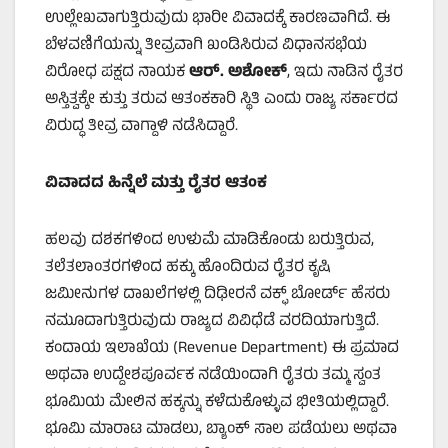
ಉಲ್ಲೇಖವಾಗುತ್ತಿರುವುದು ಭಾರೀ ವಿವಾದಕ್ಕೆ ಕಾರಣವಾಗಿದೆ. ಈ
ಬೆಳವಣಿಗೆಯನ್ನು ತೀವ್ರವಾಗಿ ಖಂಡಿಸಿರುವ ವಿಧಾನಸಭೆಯ
ವಿರೋಧ ಪಕ್ಷದ ನಾಯಕ
ಆರ್
.
ಅಶೋಕ್
, ಇದು ನಾಡಿನ ರೈತರ
ಅಸ್ತಿತ್ವಕ್ಕೇ ಕುತ್ತು ತರುವ ಆತಂಕಕಾರಿ ಸ್ಥಿತಿ ಎಂದು ರಾಜ್ಯ ಸರ್ಕಾರದ
ವಿರುದ್ಧ ತೀವ್ರ ವಾಗ್ದಾಳಿ ನಡೆಸಿದ್ದಾರೆ.
ವಿವಾದದ
ಹಿನ್ನೆಲೆ
ಮತ್ತು
ರೈತರ
ಆತಂಕ
ಹಲವು ದಶಕಗಳಿಂದ ಉಳುಮೆ ಮಾಡಿಕೊಂಡು ಬರುತ್ತಿರುವ,
ತಲೆತಲಾಂತರಗಳಿಂದ ಹಕ್ಕು ಹೊಂದಿರುವ ರೈತರ ಕೃಷಿ
ಜಮೀನುಗಳ ದಾಖಲೆಗಳಲ್ಲಿ ದಿಢೀರನೆ ವಕ್ಫ್ ಬೋರ್ಡ್ ಹೆಸರು
ನಮೂದಾಗುತ್ತಿರುವುದು ರಾಜ್ಯದ ವಿವಿಧೆಡೆ ವರದಿಯಾಗುತ್ತಿದೆ.
ಕಂದಾಯ ಇಲಾಖೆಯ (Revenue Department) ಈ ಪ್ರಮಾದ
ಅಥವಾ ಉದ್ದೇಶಪೂರ್ವಕ ನಡೆಯಿಂದಾಗಿ ರೈತರು ತಮ್ಮ ಸ್ವಂತ
ಭೂಮಿಯ ಮೇಲಿನ ಹಕ್ಕನ್ನು ಕಳೆದುಕೊಳ್ಳುವ ಭೀತಿಯಲ್ಲಿದ್ದಾರೆ.
ಭೂಮಿ ಮಾರಾಟ ಮಾಡಲು, ಬ್ಯಾಂಕ್ ಸಾಲ ಪಡೆಯಲು ಅಥವಾ