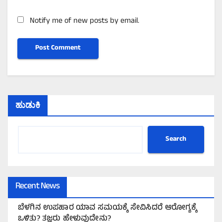
Notify me of new posts by email.
ಹುಡುಕಿ
Search
Recent News
ಬೆಳಗಿನ ಉಪಹಾರ ಯಾವ ಸಮಯಕ್ಕೆ ಸೇವಿಸಿದರೆ ಆರೋಗ್ಯಕ್ಕೆ
ಒಳಿತು? ತಜ್ಞರು ಹೇಳುವುದೇನು?