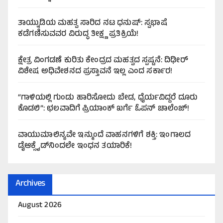
ತಾಯ್ನುಡಿಯ ಮಹತ್ವ ಸಾರಿದ ನಟ ಧನುಷ್: ಸ್ವಭಾಷೆ
ಕಡೆಗಣಿಸುವವರ ವಿರುದ್ಧ ತೀಕ್ಷ್ಣ ಪ್ರತಿಕ್ರಿಯೆ!
ಕ್ಷೇತ್ರ ವಿಂಗಡಣೆ ಕುರಿತು ಕೇಂದ್ರದ ಮಹತ್ವದ ಸ್ಪಷ್ಟನೆ: ದಿಢೀರ್
ವಿಶೇಷ ಅಧಿವೇಶನದ ಪ್ರಸ್ತಾವನೆ ಇಲ್ಲ ಎಂದ ಸರ್ಕಾರ!
“ಗಾಳಿಯಲ್ಲಿ ಗುಂಡು ಹಾರಿಸೋದು ಬೇಡ, ಧೈರ್ಯವಿದ್ದರೆ ದೂರು
ಕೊಡಲಿ”: ಛಲವಾದಿಗೆ ಪ್ರಿಯಾಂಕ್ ಖರ್ಗೆ ಓಪನ್ ಚಾಲೆಂಜ್!
ವಾಯುಮಾಲಿನ್ಯವೇ ಇನ್ಮುಂದೆ ವಾಹನಗಳಿಗೆ ಶಕ್ತಿ: ಇಂಗಾಲದ
ಡೈಆಕ್ಸೈಡ್‌ನಿಂದಲೇ ಇಂಧನ ತಯಾರಿಕೆ!
Archives
August 2026