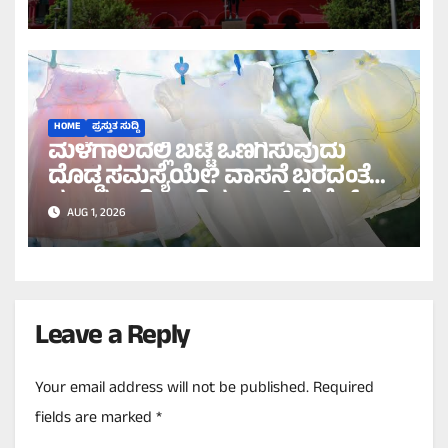
ಹೈಕೋರ್ಟ್ ಸೂಚನೆ!
HOME
ಪ್ರಸ್ತುತ ಸುದ್ದಿ
ಮಳೆಗಾಲದಲ್ಲಿ ಬಟ್ಟೆ ಒಣಗಿಸುವುದು
ದೊಡ್ಡ ಸಮಸ್ಯೆಯೇ? ವಾಸನೆ ಬರದಂತೆ
ಸುಲಭವಾಗಿ ಒಣಗಿಸಲು ಇಲ್ಲಿವೆ ಬೆಸ್ಟ್
AUG 1, 2026
ಟಿಪ್ಸ್!
Leave a Reply
Your email address will not be published.
Required
fields are marked
*