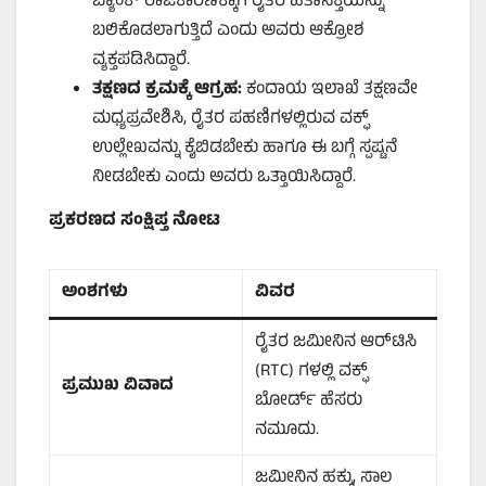
ಬ್ಯಾಂಕ್ ರಾಜಕಾರಣಕ್ಕಾಗಿ ರೈತರ ಹಿತಾಸಕ್ತಿಯನ್ನು
ಬಲಿಕೊಡಲಾಗುತ್ತಿದೆ ಎಂದು ಅವರು ಆಕ್ರೋಶ
ವ್ಯಕ್ತಪಡಿಸಿದ್ದಾರೆ.
ತಕ್ಷಣದ
ಕ್ರಮಕ್ಕೆ
ಆಗ್ರಹ
:
ಕಂದಾಯ ಇಲಾಖೆ ತಕ್ಷಣವೇ
ಮಧ್ಯಪ್ರವೇಶಿಸಿ, ರೈತರ ಪಹಣಿಗಳಲ್ಲಿರುವ ವಕ್ಫ್
ಉಲ್ಲೇಖವನ್ನು ಕೈಬಿಡಬೇಕು ಹಾಗೂ ಈ ಬಗ್ಗೆ ಸ್ಪಷ್ಟನೆ
ನೀಡಬೇಕು ಎಂದು ಅವರು ಒತ್ತಾಯಿಸಿದ್ದಾರೆ.
ಪ್ರಕರಣದ
ಸಂಕ್ಷಿಪ್ತ
ನೋಟ
ಅಂಶಗಳು
ವಿವರ
ರೈತರ ಜಮೀನಿನ ಆರ್​​ಟಿಸಿ
(RTC) ಗಳಲ್ಲಿ ವಕ್ಫ್
ಪ್ರಮುಖ
ವಿವಾದ
ಬೋರ್ಡ್ ಹೆಸರು
ನಮೂದು.
ಜಮೀನಿನ ಹಕ್ಕು, ಸಾಲ