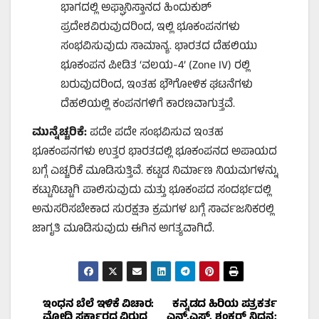
ಭಾಗದಲ್ಲಿ ಅಫ್ಘಾನಿಸ್ತಾನದ ಹಿಂದುಕುಶ್
ಪ್ರದೇಶವಿರುವುದರಿಂದ, ಇಲ್ಲಿ ಭೂಕಂಪನಗಳು
ಸಂಭವಿಸುವುದು ಸಾಮಾನ್ಯ. ಭಾರತದ ದೆಹಲಿಯು
ಭೂಕಂಪನ ಪೀಡಿತ ‘ವಲಯ-4’ (Zone IV) ರಲ್ಲಿ
ಬರುವುದರಿಂದ, ಇಂತಹ ಭೌಗೋಳಿಕ ಘಟನೆಗಳು
ದೆಹಲಿಯಲ್ಲಿ ಕಂಪನಗಳಿಗೆ ಕಾರಣವಾಗುತ್ತವೆ.
ಮುನ್ನೆಚ್ಚರಿಕೆ
:
ಪದೇ ಪದೇ ಸಂಭವಿಸುವ ಇಂತಹ
ಭೂಕಂಪನಗಳು ಉತ್ತರ ಭಾರತದಲ್ಲಿ ಭೂಕಂಪನದ ಅಪಾಯದ
ಬಗ್ಗೆ ಎಚ್ಚರಿಕೆ ಮೂಡಿಸುತ್ತಿವೆ. ಕಟ್ಟಡ ನಿರ್ಮಾಣ ನಿಯಮಗಳನ್ನು
ಕಟ್ಟುನಿಟ್ಟಾಗಿ ಪಾಲಿಸುವುದು ಮತ್ತು ಭೂಕಂಪದ ಸಂದರ್ಭದಲ್ಲಿ
ಅನುಸರಿಸಬೇಕಾದ ಸುರಕ್ಷತಾ ಕ್ರಮಗಳ ಬಗ್ಗೆ ಸಾರ್ವಜನಿಕರಲ್ಲಿ
ಜಾಗೃತಿ ಮೂಡಿಸುವುದು ಈಗಿನ ಅಗತ್ಯವಾಗಿದೆ.
Post
ಇಂಧನ ಬೆಲೆ ಇಳಿಕೆ ವಿಚಾರ:
ಕನ್ನಡದ ಹಿರಿಯ ಪತ್ರಕರ್ತ
ಮೋದಿ ಸರ್ಕಾರದ ವಿರುದ್ಧ
ಎನ್.ಎಸ್. ಶಂಕರ್ ನಿಧನ: