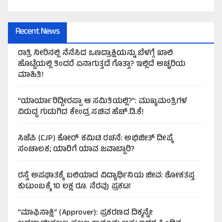
Recent News
ರಾತ್ರಿ ನೀರಿನಲ್ಲಿ ನೆನೆಸಿದ ಒಣದ್ರಾಕ್ಷಿಯನ್ನು ಬೆಳಗ್ಗೆ ಖಾಲಿ
ಹೊಟ್ಟೆಯಲ್ಲಿ ತಿಂದರೆ ಏನಾಗುತ್ತದೆ ಗೊತ್ತಾ? ಇಲ್ಲಿದೆ ಅಚ್ಚರಿಯ
ಮಾಹಿತಿ!
“ಯಾರ್ಯಾರಿದ್ದೀರಪ್ಪಾ ಆ ಸಮಿತಿಯಲ್ಲಿ?”: ಮುಖ್ಯಮಂತ್ರಿಗಳ
ವಿರುದ್ಧ ಗುಡುಗಿದ ಕೇಂದ್ರ ಸಚಿವ ಹೆಚ್.ಡಿ.ಕೆ!
ಸಿಜೆಪಿ (CJP) ಕೋರ್ ಕಮಿಟಿ ರಚನೆ: ಅಭಿಜೀತ್ ದೀಪ್ಕೆ
ಸಂಚಾಲಕ; ಯಾರಿಗೆ ಯಾವ ಜವಾಬ್ದಾರಿ?
ರಸ್ತೆ ಅಪಘಾತಕ್ಕೆ ಬಲಿಯಾದ ವಿದ್ಯಾರ್ಥಿನಿಯ ಜೀವ: ಶೋಕತಪ್ತ
ಕುಟುಂಬಕ್ಕೆ 10 ಲಕ್ಷ ರೂ. ನೆರವು ಪ್ರಕಟ!
“ಮಾಫಿಸಾಕ್ಷಿ” (Approver): ಪ್ರಕರಣದ ದಿಕ್ಕನ್ನೇ