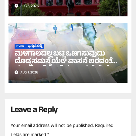
ದಾಖಲೆಗಳನ್ನು ಡಿಲೀಟ್ ಮಾಡಲು
AUG 5, 2026
ಹೈಕೋರ್ಟ್ ಸೂಚನೆ!
HOME
ಪ್ರಸ್ತುತ ಸುದ್ದಿ
ಮಳೆಗಾಲದಲ್ಲಿ ಬಟ್ಟೆ ಒಣಗಿಸುವುದು
ದೊಡ್ಡ ಸಮಸ್ಯೆಯೇ? ವಾಸನೆ ಬರದಂತೆ
ಸುಲಭವಾಗಿ ಒಣಗಿಸಲು ಇಲ್ಲಿವೆ ಬೆಸ್ಟ್
AUG 1, 2026
ಟಿಪ್ಸ್!
Leave a Reply
Your email address will not be published.
Required
fields are marked
*