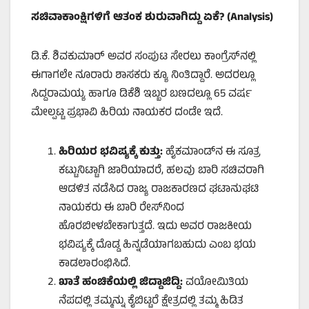
ಸಚಿವಾಕಾಂಕ್ಷಿಗಳಿಗೆ ಆತಂಕ ಶುರುವಾಗಿದ್ದು ಏಕೆ
? (Analysis)
ಡಿ.ಕೆ. ಶಿವಕುಮಾರ್ ಅವರ ಸಂಪುಟ ಸೇರಲು ಕಾಂಗ್ರೆಸ್‌ನಲ್ಲಿ
ಈಗಾಗಲೇ ನೂರಾರು ಶಾಸಕರು ಕ್ಯೂ ನಿಂತಿದ್ದಾರೆ. ಅದರಲ್ಲೂ
ಸಿದ್ದರಾಮಯ್ಯ ಹಾಗೂ ಡಿಕೆಶಿ ಇಬ್ಬರ ಬಣದಲ್ಲೂ 65 ವರ್ಷ
ಮೇಲ್ಪಟ್ಟ ಪ್ರಭಾವಿ ಹಿರಿಯ ನಾಯಕರ ದಂಡೇ ಇದೆ.
ಹಿರಿಯರ ಭವಿಷ್ಯಕ್ಕೆ ಕುತ್ತು:
ಹೈಕಮಾಂಡ್‌ನ ಈ ಸೂತ್ರ
ಕಟ್ಟುನಿಟ್ಟಾಗಿ ಜಾರಿಯಾದರೆ, ಹಲವು ಬಾರಿ ಸಚಿವರಾಗಿ
ಆಡಳಿತ ನಡೆಸಿದ ರಾಜ್ಯ ರಾಜಕಾರಣದ ಘಟಾನುಘಟಿ
ನಾಯಕರು ಈ ಬಾರಿ ರೇಸ್‌ನಿಂದ
ಹೊರಬೀಳಬೇಕಾಗುತ್ತದೆ. ಇದು ಅವರ ರಾಜಕೀಯ
ಭವಿಷ್ಯಕ್ಕೆ ದೊಡ್ಡ ಹಿನ್ನಡೆಯಾಗಬಹುದು ಎಂಬ ಭಯ
ಕಾಡಲಾರಂಭಿಸಿದೆ.
ಖಾತೆ ಹಂಚಿಕೆಯಲ್ಲಿ ಜಿದ್ದಾಜಿದ್ದಿ:
ವಯೋಮಿತಿಯ
ನೆಪದಲ್ಲಿ ತಮ್ಮನ್ನು ಕೈಬಿಟ್ಟರೆ ಕ್ಷೇತ್ರದಲ್ಲಿ ತಮ್ಮ ಹಿಡಿತ