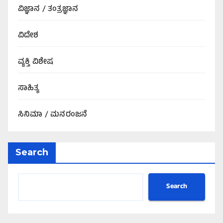
ವಿಜ್ಞಾನ / ತಂತ್ರಜ್ಞಾನ
ವಿದೇಶ
ವ್ಯಕ್ತಿ ವಿಶೇಷ
ಸಾಹಿತ್ಯ
ಸಿನಿಮಾ / ಮನರಂಜನೆ
Search
Search