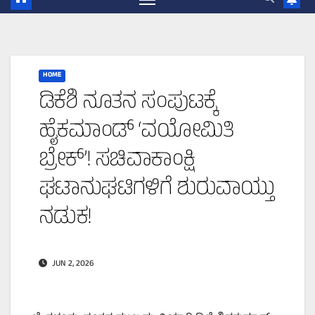
HOME
ಡಿಕೆಶಿ ನೂತನ ಸಂಪುಟಕ್ಕೆ
ಹೈಕಮಾಂಡ್ ‘ವಯೋಮಿತಿ
ಬ್ರೇಕ್’! ಸಚಿವಾಕಾಂಕ್ಷಿ
ಘಟಾನುಘಟಿಗಳಿಗೆ ಶುರುವಾಯ್ತು
ನಡುಕ!
JUN 2, 2026