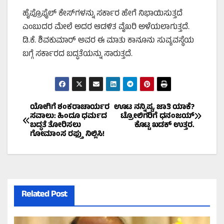
ಹೈಪ್ರೊಫೈಲ್ ಕೇಸ್‌ಗಳನ್ನು ಸರ್ಕಾರ ಹೇಗೆ ನಿಭಾಯಿಸುತ್ತದೆ
ಎಂಬುದರ ಮೇಲೆ ಅದರ ಆಡಳಿತ ವೈಖರಿ ಅಳೆಯಲಾಗುತ್ತದೆ.
ಡಿ.ಕೆ. ಶಿವಕುಮಾರ್ ಅವರ ಈ ಮಾತು ಕಾನೂನು ಸುವ್ಯವಸ್ಥೆಯ
ಬಗ್ಗೆ ಸರ್ಕಾರದ ಬದ್ಧತೆಯನ್ನು ಸಾರುತ್ತದೆ.
Post
ಯೋಗಿಗೆ ಶಂಕರಾಚಾರ್ಯರ
ಊಟ ನನ್ನಿಷ್ಟ, ಜಾತಿ ಯಾಕೆ?
ಸವಾಲು: ಹಿಂದೂ ಧರ್ಮದ
ಟ್ರೋಲಿಗರಿಗೆ ಧನಂಜಯ್
ಬದ್ಧತೆ ತೋರಿಸಲು
ಕೊಟ್ಟ ಖಡಕ್ ಉತ್ತರ.
navigation
ಗೋಮಾಂಸ ರಫ್ತು ನಿಲ್ಲಿಸಿ!
Related Post