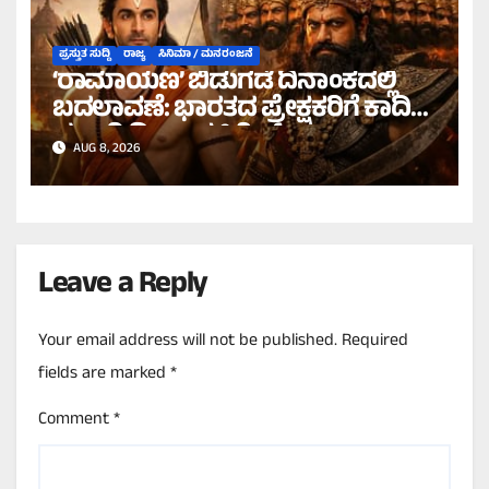
ಪ್ರಸ್ತುತ ಸುದ್ದಿ
ರಾಜ್ಯ
ಸಿನಿಮಾ / ಮನರಂಜನೆ
‘ರಾಮಾಯಣ’ ಬಿಡುಗಡೆ ದಿನಾಂಕದಲ್ಲಿ
ಬದಲಾವಣೆ: ಭಾರತದ ಪ್ರೇಕ್ಷಕರಿಗೆ ಕಾದಿದೆ
ಭರ್ಜರಿ ದೀಪಾವಳಿ ಗಿಫ್ಟ್!
AUG 8, 2026
Leave a Reply
Your email address will not be published.
Required
fields are marked
*
Comment
*