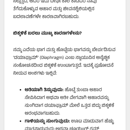
ನಿಲ್ಲುತ್ತದೆ, ಆದರೆ ಇದು ದೀರ್ಘಕಾಲ ಕಾಡಿದರೆ ನಾವು
ತೆಗೆದುಕೊಳ್ಳುವ ಆಹಾರ ಮತ್ತು ಜೀವನಶೈಲಿಯಲ್ಲಿನ
ಬದಲಾವಣೆಗಳೇ ಕಾರಣವಾಗಿರಬಹುದು.
ಬಿಕ್ಕಳಿಕೆ ಬರಲು ಮುಖ್ಯ ಕಾರಣಗಳೇನು?
ನಮ್ಮ ಎದೆಯ ಭಾಗ ಮತ್ತು ಹೊಟ್ಟೆಯ ಭಾಗವನ್ನು ಬೇರ್ಪಡಿಸುವ
‘ಡಯಾಫ್ರಾಮ್’ (Diaphragm) ಎಂಬ ಸ್ನಾಯುವಿನ ಅನೈಚ್ಛಿಕ
ಸಂಕೋಚನದಿಂದ ಬಿಕ್ಕಳಿಕೆ ಉಂಟಾಗುತ್ತದೆ. ಇದಕ್ಕೆ ಪ್ರಚೋದನೆ
ನೀಡುವ ಅಂಶಗಳು ಇಲ್ಲಿವೆ:
ಅತಿಯಾಗಿ ತಿನ್ನುವುದು:
ಹೊಟ್ಟೆ ತುಂಬಾ ಆಹಾರ
ಸೇವಿಸಿದಾಗ ಅಥವಾ ಅತೀ ವೇಗವಾಗಿ ಆಹಾರವನ್ನು
ನುಂಗಿದಾಗ ಡಯಾಫ್ರಾಮ್ ಮೇಲೆ ಒತ್ತಡ ಬಿದ್ದು ಬಿಕ್ಕಳಿಕೆ
ಆರಂಭವಾಗಬಹುದು.
ಗಾಳಿಯನ್ನು ನುಂಗುವುದು:
ಊಟ ಮಾಡುವಾಗ ಹೆಚ್ಚು
ಮಾತನಾಡುವುದು ಅಥವಾ ಚೂಯಿಂಗ್ ಗಮ್