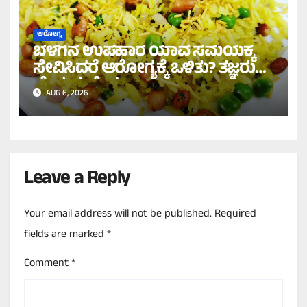
ಆರೋಗ್ಯ
ಬೆಳಗಿನ ಉಪಹಾರ ಯಾವ ಸಮಯಕ್ಕೆ
ಸೇವಿಸಿದರೆ ಆರೋಗ್ಯಕ್ಕೆ ಒಳಿತು? ತಜ್ಞರು
ಹೇಳುವುದೇನು?
AUG 6, 2026
Leave a Reply
Your email address will not be published.
Required
fields are marked
*
Comment
*