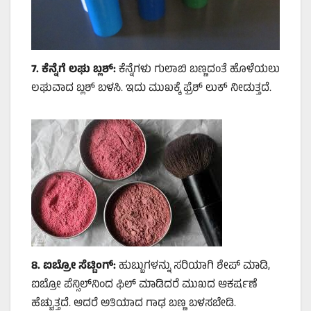
7.
ಕೆನ್ನೆಗೆ ಲಘು ಬ್ಲಶ್:
ಕೆನ್ನೆಗಳು ಗುಲಾಬಿ ಬಣ್ಣದಂತೆ ಹೊಳೆಯಲು
ಲಘುವಾದ ಬ್ಲಶ್ ಬಳಸಿ. ಇದು ಮುಖಕ್ಕೆ ಫ್ರೆಶ್ ಲುಕ್ ನೀಡುತ್ತದೆ.
8.
ಐಬ್ರೋ ಸೆಟ್ಟಿಂಗ್:
ಹುಬ್ಬುಗಳನ್ನು ಸರಿಯಾಗಿ ಶೇಪ್ ಮಾಡಿ,
ಐಬ್ರೋ ಪೆನ್ಸಿಲ್‌ನಿಂದ ಫಿಲ್ ಮಾಡಿದರೆ ಮುಖದ ಆಕರ್ಷಣೆ
ಹೆಚ್ಚುತ್ತದೆ. ಆದರೆ ಅತಿಯಾದ ಗಾಢ ಬಣ್ಣ ಬಳಸಬೇಡಿ.