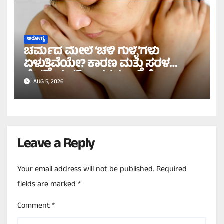
ಆರೋಗ್ಯ
ಚರ್ಮದ ಮೇಲೆ ‘ಚಳಿ ಗುಳ್ಳೆ’ಗಳು
ಏಳುತ್ತಿವೆಯೇ? ಕಾರಣ ಮತ್ತು ಸರಳ
ನೈಸರ್ಗಿಕ ಪರಿಹಾರಗಳು ಇಲ್ಲಿವೆ!
AUG 5, 2026
Leave a Reply
Your email address will not be published.
Required
fields are marked
*
Comment
*