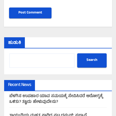
ಹುಡುಕಿ
Search
Recent News
ಬೆಳಗಿನ ಉಪಹಾರ ಯಾವ ಸಮಯಕ್ಕೆ ಸೇವಿಸಿದರೆ ಆರೋಗ್ಯಕ್ಕೆ
ಒಳಿತು? ತಜ್ಞರು ಹೇಳುವುದೇನು?
ತಾಯ್ನುಡಿಯ ಮಹತ್ವ ಸಾರಿದ ನಟ ಧನುಷ್: ಸ್ವಭಾಷೆ