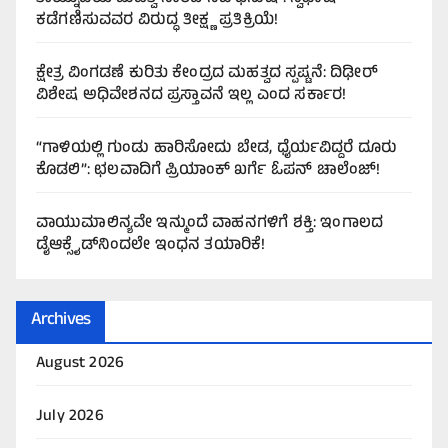
ಕಡೆಗಣಿಸುವವರ ವಿರುದ್ಧ ತೀಕ್ಷ್ಣ ಪ್ರತಿಕ್ರಿಯೆ!
ಕ್ಷೇತ್ರ ವಿಂಗಡಣೆ ಕುರಿತು ಕೇಂದ್ರದ ಮಹತ್ವದ ಸ್ಪಷ್ಟನೆ: ದಿಢೀರ್
ವಿಶೇಷ ಅಧಿವೇಶನದ ಪ್ರಸ್ತಾವನೆ ಇಲ್ಲ ಎಂದ ಸರ್ಕಾರ!
“ಗಾಳಿಯಲ್ಲಿ ಗುಂಡು ಹಾರಿಸೋದು ಬೇಡ, ಧೈರ್ಯವಿದ್ದರೆ ದೂರು
ಕೊಡಲಿ”: ಛಲವಾದಿಗೆ ಪ್ರಿಯಾಂಕ್ ಖರ್ಗೆ ಓಪನ್ ಚಾಲೆಂಜ್!
ವಾಯುಮಾಲಿನ್ಯವೇ ಇನ್ಮುಂದೆ ವಾಹನಗಳಿಗೆ ಶಕ್ತಿ: ಇಂಗಾಲದ
ಡೈಆಕ್ಸೈಡ್‌ನಿಂದಲೇ ಇಂಧನ ತಯಾರಿಕೆ!
Archives
August 2026
July 2026