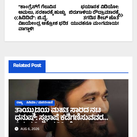
Post
“ಕಾಂಗ್ರೆಸ್‌ಗೆ ಗೆಲುವಿನ
ಭಯಾನಕ ವಿಡಿಯೋ:
ಅಮಲು, ಸರಕಾರಕ್ಕೆ ಹುಚ್ಚು
ಬಿರುಗಾಳಿಯ ರೌದ್ರಾವತಾರಕ್ಕೆ
ಹಿಡಿದಿದೆ”: ಬಿ.ವೈ.
ತಗಡಿನ ಶೀಟ್ ಜೊತೆ
navigation
ವಿಜಯೇಂದ್ರ ಆಕ್ರೋಶ ಭರಿತ
ಯುವಕನೂ ಮಂಗಮಾಯ!
ವಾಗ್ದಾಳಿ!
Related Post
ರಾಜ್ಯ
ಸಿನಿಮಾ / ಮನರಂಜನೆ
ತಾಯ್ನುಡಿಯ ಮಹತ್ವ ಸಾರಿದ ನಟ
ಧನುಷ್: ಸ್ವಭಾಷೆ ಕಡೆಗಣಿಸುವವರ
ವಿರುದ್ಧ ತೀಕ್ಷ್ಣ ಪ್ರತಿಕ್ರಿಯೆ!
AUG 6, 2026