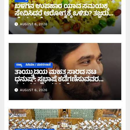
ಬೆಳಗಿನ ಉಪಹಾರ ಯಾವ ಸಮಯಕ್ಕೆ
ಸೇವಿಸಿದರೆ ಆರೋಗ್ಯಕ್ಕೆ ಒಳಿತು? ತಜ್ಞರು
ಹೇಳುವುದೇನು?
AUGUST 6, 2026
ರಾಜ್ಯ
ಸಿನಿಮಾ / ಮನರಂಜನೆ
ತಾಯ್ನುಡಿಯ ಮಹತ್ವ ಸಾರಿದ ನಟ
ಧನುಷ್: ಸ್ವಭಾಷೆ ಕಡೆಗಣಿಸುವವರ
ವಿರುದ್ಧ ತೀಕ್ಷ್ಣ ಪ್ರತಿಕ್ರಿಯೆ!
AUGUST 6, 2026