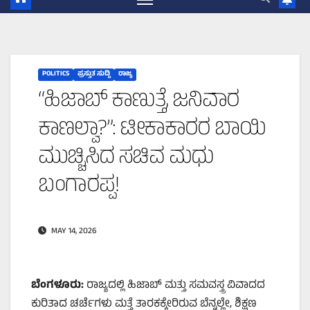
POLITICS
ಪ್ರಸ್ತುತ ಸುದ್ದಿ
ರಾಜ್ಯ
“ಹಿಜಾಬ್‌ ಕಾಣುತ್ತೆ, ಜನಿವಾರ
ಕಾಣಲ್ವಾ?”: ಟೀಕಾಕಾರರ ಬಾಯಿ
ಮುಚ್ಚಿಸಿದ ಸಚಿವ ಮಧು
ಬಂಗಾರಪ್ಪ!
MAY 14, 2026
ಬೆಂಗಳೂರು:
ರಾಜ್ಯದಲ್ಲಿ ಹಿಜಾಬ್‌ ಮತ್ತು ಸಮವಸ್ತ್ರ ವಿವಾದದ
ಕುರಿತಾದ ಚರ್ಚೆಗಳು ಮತ್ತೆ ತಾರಕಕ್ಕೇರಿರುವ ಬೆನ್ನಲ್ಲೇ, ಶಿಕ್ಷಣ