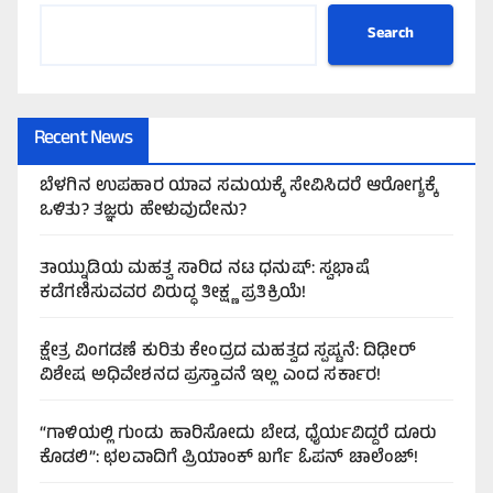
Search
Recent News
ಬೆಳಗಿನ ಉಪಹಾರ ಯಾವ ಸಮಯಕ್ಕೆ ಸೇವಿಸಿದರೆ ಆರೋಗ್ಯಕ್ಕೆ
ಒಳಿತು? ತಜ್ಞರು ಹೇಳುವುದೇನು?
ತಾಯ್ನುಡಿಯ ಮಹತ್ವ ಸಾರಿದ ನಟ ಧನುಷ್: ಸ್ವಭಾಷೆ
ಕಡೆಗಣಿಸುವವರ ವಿರುದ್ಧ ತೀಕ್ಷ್ಣ ಪ್ರತಿಕ್ರಿಯೆ!
ಕ್ಷೇತ್ರ ವಿಂಗಡಣೆ ಕುರಿತು ಕೇಂದ್ರದ ಮಹತ್ವದ ಸ್ಪಷ್ಟನೆ: ದಿಢೀರ್
ವಿಶೇಷ ಅಧಿವೇಶನದ ಪ್ರಸ್ತಾವನೆ ಇಲ್ಲ ಎಂದ ಸರ್ಕಾರ!
“ಗಾಳಿಯಲ್ಲಿ ಗುಂಡು ಹಾರಿಸೋದು ಬೇಡ, ಧೈರ್ಯವಿದ್ದರೆ ದೂರು
ಕೊಡಲಿ”: ಛಲವಾದಿಗೆ ಪ್ರಿಯಾಂಕ್ ಖರ್ಗೆ ಓಪನ್ ಚಾಲೆಂಜ್!