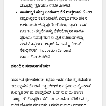
ಮಟ್ಟದಲ್ಲಿ ಸ್ಪರ್ಧಿಸಲು ವೇದಿಕೆ ಸಿಗಲಿದೆ.
ನಾವೀನ್ಯತೆ ಮತ್ತು ಸಂಶೋಧನೆಗೆ ಉತ್ತೇಜನ:
ಕೇವಲ
ಪಠ್ಯಪುಸ್ತಕದ ಕಲಿಕೆಯಾಚೆಗೆ, ವಿದ್ಯಾರ್ಥಿಗಳು ಹೊಸ
ಆಲೋಚನೆಗಳನ್ನು ಪ್ರಯೋಗಿಸಲು, ಸ್ಟಾರ್ಟ್-ಅಪ್
(Startup) ಕಲ್ಪನೆಗಳನ್ನು ಬೆಳೆಸಿಕೊಳ್ಳಲು ಹಾಗೂ
ಸ್ಥಳೀಯ ಸಮಸ್ಯೆಗಳಿಗೆ ತಾಂತ್ರಿಕ ಪರಿಹಾರಗಳನ್ನು
ಕಂಡುಕೊಳ್ಳಲು ಈ ಲ್ಯಾಬ್‌ಗಳು ಇನ್ಕ್ಯುಬೇಶನ್
ಕೇಂದ್ರಗಳಾಗಿ (Incubation Centers)
ಕಾರ್ಯನಿರ್ವಹಿಸಲಿವೆ.
ಮುಂದಿನ ಸವಾಲುಗಳೇನು?
ಯೋಜನೆ ಘೋಷಣೆಯಾಗಿದ್ದರೂ, ಇದರ ಯಶಸ್ಸು ಸಮರ್ಪಕ
ಅನುಷ್ಠಾನದ ಮೇಲಿದೆ. ಲ್ಯಾಬ್‌ಗಳಿಗೆ ಅಗತ್ಯವಿರುವ ಹೈ-ಎಂಡ್
ಕಂಪ್ಯೂಟರ್‌ಗಳು, ಸಾಫ್ಟ್‌ವೇರ್ ಒದಗಿಸುವುದು ಹಾಗೂ
ಮುಖ್ಯವಾಗಿ ವಿದ್ಯಾರ್ಥಿಗಳಿಗೆ ಪಾಠ ಮಾಡಲು ಪರಿಣಿತ ಮತ್ತು
ನುರಿತ ಬೋಧಕ ವರ್ಗವನ್ನು ಸಿದ್ಧಪಡಿಸುವುದು ಸರ್ಕಾರದ