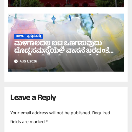
ಹೈಕೋರ್ಟ್ ಸೂಚನೆ!
HOME
ಪ್ರಸ್ತುತ ಸುದ್ದಿ
ಮಳೆಗಾಲದಲ್ಲಿ ಬಟ್ಟೆ ಒಣಗಿಸುವುದು
ದೊಡ್ಡ ಸಮಸ್ಯೆಯೇ? ವಾಸನೆ ಬರದಂತೆ
ಸುಲಭವಾಗಿ ಒಣಗಿಸಲು ಇಲ್ಲಿವೆ ಬೆಸ್ಟ್
AUG 1, 2026
ಟಿಪ್ಸ್!
Leave a Reply
Your email address will not be published.
Required
fields are marked
*