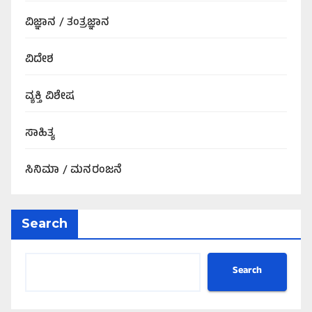
ವಿಜ್ಞಾನ / ತಂತ್ರಜ್ಞಾನ
ವಿದೇಶ
ವ್ಯಕ್ತಿ ವಿಶೇಷ
ಸಾಹಿತ್ಯ
ಸಿನಿಮಾ / ಮನರಂಜನೆ
Search
Search