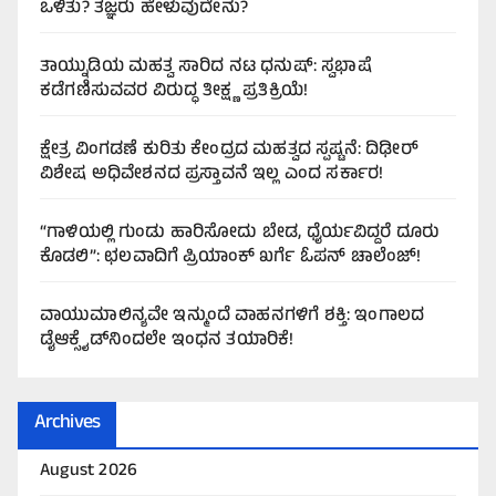
ಒಳಿತು? ತಜ್ಞರು ಹೇಳುವುದೇನು?
ತಾಯ್ನುಡಿಯ ಮಹತ್ವ ಸಾರಿದ ನಟ ಧನುಷ್: ಸ್ವಭಾಷೆ
ಕಡೆಗಣಿಸುವವರ ವಿರುದ್ಧ ತೀಕ್ಷ್ಣ ಪ್ರತಿಕ್ರಿಯೆ!
ಕ್ಷೇತ್ರ ವಿಂಗಡಣೆ ಕುರಿತು ಕೇಂದ್ರದ ಮಹತ್ವದ ಸ್ಪಷ್ಟನೆ: ದಿಢೀರ್
ವಿಶೇಷ ಅಧಿವೇಶನದ ಪ್ರಸ್ತಾವನೆ ಇಲ್ಲ ಎಂದ ಸರ್ಕಾರ!
“ಗಾಳಿಯಲ್ಲಿ ಗುಂಡು ಹಾರಿಸೋದು ಬೇಡ, ಧೈರ್ಯವಿದ್ದರೆ ದೂರು
ಕೊಡಲಿ”: ಛಲವಾದಿಗೆ ಪ್ರಿಯಾಂಕ್ ಖರ್ಗೆ ಓಪನ್ ಚಾಲೆಂಜ್!
ವಾಯುಮಾಲಿನ್ಯವೇ ಇನ್ಮುಂದೆ ವಾಹನಗಳಿಗೆ ಶಕ್ತಿ: ಇಂಗಾಲದ
ಡೈಆಕ್ಸೈಡ್‌ನಿಂದಲೇ ಇಂಧನ ತಯಾರಿಕೆ!
Archives
August 2026