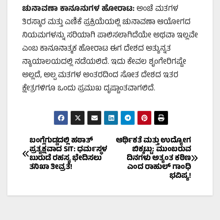
ಚುನಾವಣಾ ಕಾನೂನುಗಳ ಹೋರಾಟ:
ಅಂಚೆ ಮತಗಳ
ತಿರಸ್ಕಾರ ಮತ್ತು ಎಣಿಕೆ ಪ್ರಕ್ರಿಯೆಯಲ್ಲಿ ಚುನಾವಣಾ ಆಯೋಗದ
ನಿಯಮಗಳನ್ನು ಸರಿಯಾಗಿ ಪಾಲಿಸಲಾಗಿದೆಯೇ ಅಥವಾ ಇಲ್ಲವೇ
ಎಂಬ ಕಾನೂನಾತ್ಮಕ ಹೋರಾಟ ಈಗ ದೇಶದ ಅತ್ಯುನ್ನತ
ನ್ಯಾಯಾಲಯದಲ್ಲಿ ನಡೆಯಲಿದೆ. ಇದು ಕೇವಲ ಶೃಂಗೇರಿಗಷ್ಟೇ
ಅಲ್ಲದೆ, ಅಲ್ಪ ಮತಗಳ ಅಂತರದಿಂದ ಸೋತ ದೇಶದ ಇತರ
ಕ್ಷೇತ್ರಗಳಿಗೂ ಒಂದು ಪ್ರಮುಖ ದೃಷ್ಟಾಂತವಾಗಲಿದೆ.
Post
ಬಂಗ್ಲೆಗುಡ್ಡದಲ್ಲಿ ಹಠಾತ್
ಆರ್ಥಿಕತೆ ಮತ್ತು ಉದ್ಯೋಗ
ಪ್ರತ್ಯಕ್ಷವಾದ SIT: ಧರ್ಮಸ್ಥಳ
ಬಿಕ್ಕಟ್ಟು: ಮುಂಬರುವ
ಬುರುಡೆ ರಹಸ್ಯ ಭೇದಿಸಲು
ದಿನಗಳು ಅತ್ಯಂತ ಕಠಿಣ
navigation
ತನಿಖಾ ತೀವ್ರತೆ!
ಎಂದ ರಾಹುಲ್ ಗಾಂಧಿ
ಭವಿಷ್ಯ!