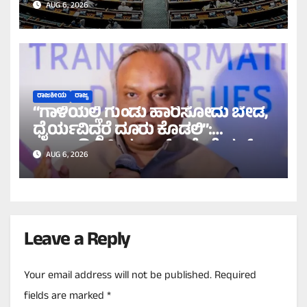
AUG 6, 2026
ರಾಜಕೀಯ
ರಾಜ್ಯ
“ಗಾಳಿಯಲ್ಲಿ ಗುಂಡು ಹಾರಿಸೋದು ಬೇಡ,
ಧೈರ್ಯವಿದ್ದರೆ ದೂರು ಕೊಡಲಿ”:
ಛಲವಾದಿಗೆ ಪ್ರಿಯಾಂಕ್ ಖರ್ಗೆ ಓಪನ್
AUG 6, 2026
ಚಾಲೆಂಜ್!
Leave a Reply
Your email address will not be published.
Required
fields are marked
*