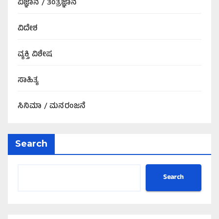
ವಿಜ್ಞಾನ / ತಂತ್ರಜ್ಞಾನ
ವಿದೇಶ
ವ್ಯಕ್ತಿ ವಿಶೇಷ
ಸಾಹಿತ್ಯ
ಸಿನಿಮಾ / ಮನರಂಜನೆ
Search
Search