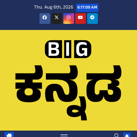
Skip
Thu. Aug 6th, 2026
6:17:10 AM
to
content