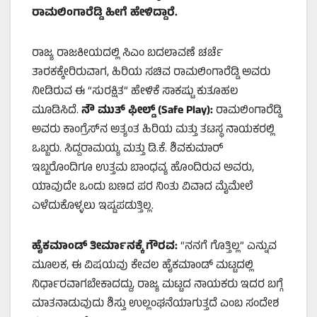
ರಾಮಲಿಂಗಾರೆಡ್ಡಿ
ಹೀಗೆ
ಹೇಳಿದ್ದಾರೆ
.
ರಾಜ್ಯ ರಾಜಕೀಯದಲ್ಲಿ ಸಿಎಂ ಬದಲಾವಣೆ ಚರ್ಚೆ
ತಾರಕಕ್ಕೇರಿರುವಾಗ, ಹಿರಿಯ ಸಚಿವ ರಾಮಲಿಂಗಾರೆಡ್ಡಿ ಅವರು
ನೀಡಿರುವ ಈ “ಸುರಕ್ಷಿತ” ಹೇಳಿಕೆ ಸಾಕಷ್ಟು ಕುತೂಹಲ
ಮೂಡಿಸಿದೆ.
ನೌ ಮುತ್ ಫೀಲ್ಡ್ (Safe Play):
ರಾಮಲಿಂಗಾರೆಡ್ಡಿ
ಅವರು ಕಾಂಗ್ರೆಸ್‌ನ ಅತ್ಯಂತ ಹಿರಿಯ ಮತ್ತು ತಟಸ್ಥ ನಾಯಕರಲ್ಲಿ
ಒಬ್ಬರು. ಸಿದ್ದರಾಮಯ್ಯ ಮತ್ತು ಡಿ.ಕೆ. ಶಿವಕುಮಾರ್
ಇಬ್ಬರೊಂದಿಗೂ ಉತ್ತಮ ಬಾಂಧವ್ಯ ಹೊಂದಿರುವ ಅವರು,
ಯಾವುದೇ ಒಂದು ಬಣದ ಪರ ನಿಂತು ವಿವಾದ ಮೈಮೇಲೆ
ಎಳೆದುಕೊಳ್ಳಲು ಇಷ್ಟಪಡುತ್ತಿಲ್ಲ.
ಹೈಕಮಾಂಡ್ ತೀರ್ಮಾನಕ್ಕೆ ಗೌರವ:
“ನನಗೆ ಗೊತ್ತಿಲ್ಲ” ಎನ್ನುವ
ಮೂಲಕ, ಈ ವಿಷಯವು ಕೇವಲ ಹೈಕಮಾಂಡ್ ಮಟ್ಟದಲ್ಲಿ
ನಿರ್ಧಾರವಾಗಬೇಕಾದದ್ದು, ರಾಜ್ಯ ಮಟ್ಟದ ನಾಯಕರು ಇದರ ಬಗ್ಗೆ
ಮಾತನಾಡುವುದು ಶಿಸ್ತು ಉಲ್ಲಂಘನೆಯಾಗುತ್ತದೆ ಎಂಬ ಸಂದೇಶ