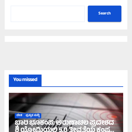
Search
You missed
ದೇಶ
ಪ್ರಸ್ತುತ ಸುದ್ದಿ
ಭಾರಿ ಭೂಕಂಪ: ಅರುಣಾಚಲ ಪ್ರದೇಶದ
ಶಿ ಯೋಮಿಯಲ್ಲಿ 5.0 ತೀವ್ರತೆಯ ಕಂಪನ