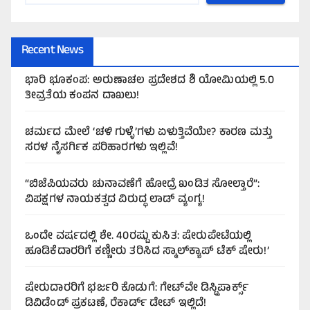
Recent News
ಭಾರಿ ಭೂಕಂಪ: ಅರುಣಾಚಲ ಪ್ರದೇಶದ ಶಿ ಯೋಮಿಯಲ್ಲಿ 5.0
ತೀವ್ರತೆಯ ಕಂಪನ ದಾಖಲು!
ಚರ್ಮದ ಮೇಲೆ ‘ಚಳಿ ಗುಳ್ಳೆ’ಗಳು ಏಳುತ್ತಿವೆಯೇ? ಕಾರಣ ಮತ್ತು
ಸರಳ ನೈಸರ್ಗಿಕ ಪರಿಹಾರಗಳು ಇಲ್ಲಿವೆ!
“ಬಿಜೆಪಿಯವರು ಚುನಾವಣೆಗೆ ಹೋದ್ರೆ ಖಂಡಿತ ಸೋಲ್ತಾರೆ”:
ವಿಪಕ್ಷಗಳ ನಾಯಕತ್ವದ ವಿರುದ್ಧ ಲಾಡ್ ವ್ಯಂಗ್ಯ!
ಒಂದೇ ವರ್ಷದಲ್ಲಿ ಶೇ. 40ರಷ್ಟು ಕುಸಿತ: ಷೇರುಪೇಟೆಯಲ್ಲಿ
ಹೂಡಿಕೆದಾರರಿಗೆ ಕಣ್ಣೀರು ತರಿಸಿದ ಸ್ಮಾಲ್‌ಕ್ಯಾಪ್ ಟೆಕ್ ಷೇರು!’
ಷೇರುದಾರರಿಗೆ ಭರ್ಜರಿ ಕೊಡುಗೆ: ಗೇಟ್‌ವೇ ಡಿಸ್ಟ್ರಿಪಾರ್ಕ್ಸ್
ಡಿವಿಡೆಂಡ್ ಪ್ರಕಟಣೆ, ರೆಕಾರ್ಡ್ ಡೇಟ್ ಇಲ್ಲಿದೆ!