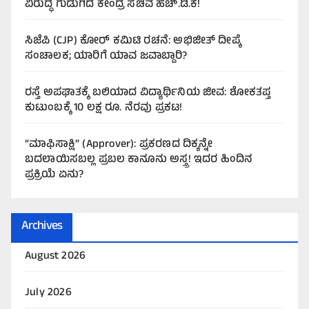
ವಿರುದ್ಧ ಗುಡುಗಿದ ಕೇಂದ್ರ ಸಚಿವ ಹೆಚ್.ಡಿ.ಕೆ!
ಸಿಜೆಪಿ (CJP) ಕೋರ್ ಕಮಿಟಿ ರಚನೆ: ಅಭಿಜೀತ್ ದೀಪ್ಕೆ
ಸಂಚಾಲಕ; ಯಾರಿಗೆ ಯಾವ ಜವಾಬ್ದಾರಿ?
ರಸ್ತೆ ಅಪಘಾತಕ್ಕೆ ಬಲಿಯಾದ ವಿದ್ಯಾರ್ಥಿನಿಯ ಜೀವ: ಶೋಕತಪ್ತ
ಕುಟುಂಬಕ್ಕೆ 10 ಲಕ್ಷ ರೂ. ನೆರವು ಪ್ರಕಟ!
“ಮಾಫಿಸಾಕ್ಷಿ” (Approver): ಪ್ರಕರಣದ ದಿಕ್ಕನ್ನೇ
ಬದಲಾಯಿಸಬಲ್ಲ ಪ್ರಬಲ ಕಾನೂನು ಅಸ್ತ್ರ! ಇದರ ಹಿಂದಿನ
ಪ್ರಕ್ರಿಯೆ ಏನು?
Archives
August 2026
July 2026