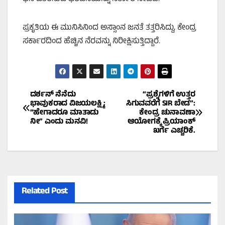
ಪ್ರಕೃತಿಯ ಈ ಮುನಿಸಿನಿಂದ ಅಸ್ಸಾಂನ ಜನತೆ ತತ್ತರಿಸಿದ್ದು, ಕೇಂದ್ರ
ಸರ್ಕಾರದಿಂದ ಹೆಚ್ಚಿನ ನೆರವನ್ನು ನಿರೀಕ್ಷಿಸುತ್ತಿದ್ದಾರೆ.
Post
ದರ್ಶನ್ ನೆನೆದು
“ಪ್ರಶ್ನೆಗಳಿಗೆ ಉತ್ತರ
ಭಾವುಕರಾದ ವಿಜಯಲಕ್ಷ್ಮಿ:
ಸಿಗುವವರೆಗೆ SIR ಬೇಡ”:
“ಹೇಗಾದರೂ ಮಾತಾಡು
ಕೇಂದ್ರ ಚುನಾವಣಾ
navigation
ನೀ” ಎಂದು ಮನವಿ!
ಆಯೋಗಕ್ಕೆ ಪ್ರಿಯಾಂಕ್
ಖರ್ಗೆ ಎಚ್ಚರಿಕೆ.
Related Post