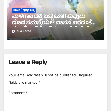
HOME
ಪ್ರಸ್ತುತ ಸುದ್ದಿ
ಮಳೆಗಾಲದಲ್ಲಿ ಬಟ್ಟೆ ಒಣಗಿಸುವುದು
ದೊಡ್ಡ ಸಮಸ್ಯೆಯೇ? ವಾಸನೆ ಬರದಂತೆ
ಸುಲಭವಾಗಿ ಒಣಗಿಸಲು ಇಲ್ಲಿವೆ ಬೆಸ್ಟ್
AUG 1, 2026
ಟಿಪ್ಸ್!
Leave a Reply
Your email address will not be published.
Required
fields are marked
*
Comment
*