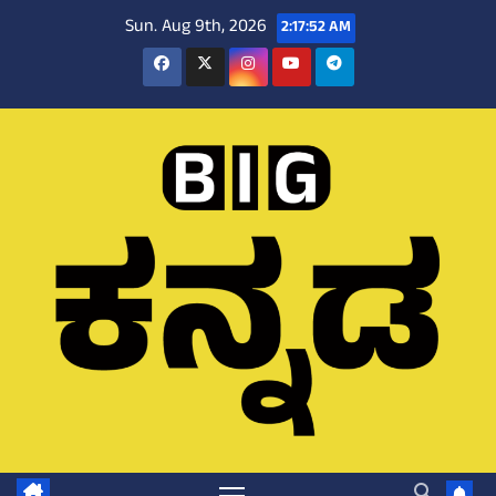
Skip
Sun. Aug 9th, 2026
2:17:53 AM
to
content