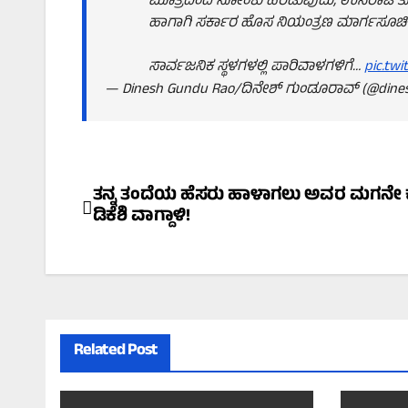
ಮೂತ್ರದಿಂದ ಸೋಂಕು ಹರಡುವುದು, ಉಸಿರಾಟ ತೊಂದ
ಹಾಗಾಗಿ ಸರ್ಕಾರ ಹೊಸ ನಿಯಂತ್ರಣ ಮಾರ್ಗಸೂಚಿಗ
ಸಾರ್ವಜನಿಕ ಸ್ಥಳಗಳಲ್ಲಿ ಪಾರಿವಾಳಗಳಿಗೆ…
pic.tw
— Dinesh Gundu Rao/ದಿನೇಶ್ ಗುಂಡೂರಾವ್ (@dine
Post
ತನ್ನ ತಂದೆಯ ಹೆಸರು ಹಾಳಾಗಲು ಅವರ ಮಗನೇ
ಡಿಕೆಶಿ ವಾಗ್ದಾಳಿ!
navigation
Related Post