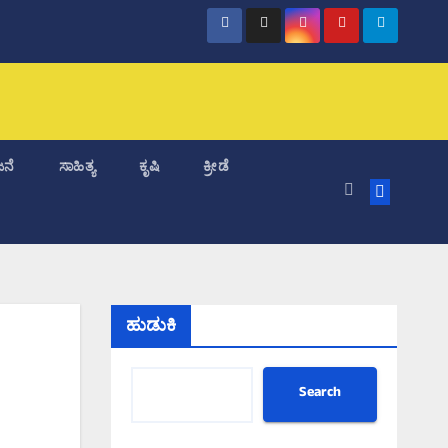
ನೆ
ಸಾಹಿತ್ಯ
ಕೃಷಿ
ಕ್ರೀಡೆ
ಹುಡುಕಿ
Search