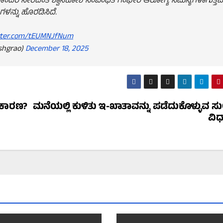
ರೆ ಸೇರಿದಂತೆ ಶ್ವಾಸಕೋಶ ಸಂಬಂಧಿತ ಗಂಭೀರ ಆರೋಗ್ಯ ಸಮಸ್ಯೆಗಳಾಗುತ್ತಿವೆ
ಳನ್ನು ಹೊರಡಿಸಿದೆ.
itter.com/tEUMNJfNum
shgrao)
December 18, 2025
 ಕಾರಣ?
ಮನೆಯಲ್ಲಿ ಕುಳಿತು ಇ-ಖಾತಾವನ್ನು ಪಡೆದುಕೊಳ್ಳುವ 
ವಿಧ