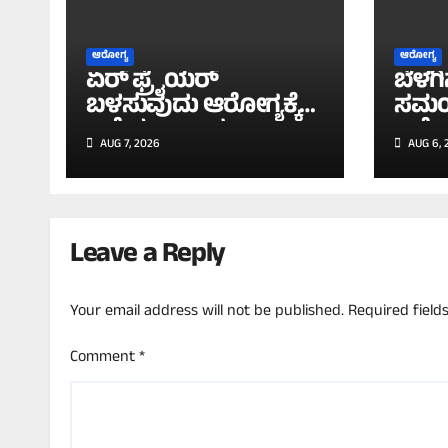
ಆರೋಗ್ಯ
ಆರೋಗ್ಯ
ಏರ್‌ ಫ್ರೈಯರ್‌
ಬೆಳ
ಬಳಸುವುದು ಆರೋಗ್ಯಕ್ಕೆ
ಸಮಯಕ
ಒಳ್ಳೆಯದಾ ಅಥವಾ
ಆರೋಗ್
AUG 7, 2026
AUG 6, 
ಅಪಾಯವಾ? ಇಲ್ಲಿದೆ
ಹೇಳು
ಸಂಪೂರ್ಣ ಮಾಹಿತಿ
Leave a Reply
Your email address will not be published.
Required fiel
Comment
*