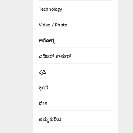
Technology
Video / Photo
ಆರೋಗ್ಯ
ಎಡಿಟರ್‌ ಕಾರ್ನರ್
ಕೃಷಿ
ಕ್ರೀಡೆ
ದೇಶ
ನಮ್ಮ ಕುರಿತು