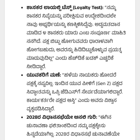
ಶಾಸಕರ ಲಾಯಲ್ಟಿ ಟೆಸ್ಟ್ (Loyalty Test):
“ನಮ್ಮ
ಶಾಸಕರ ನಿಷ್ಠೆಯನ್ನು ಪರೀಕ್ಷಿಸುವ ಉದ್ದೇಶದಿಂದಲೇ
ನಾವು ಅಭ್ಯರ್ಥಿಯನ್ನು ಕಣಕ್ಕಿಳಿಸಿದ್ದೆವು. ಅಡ್ಡಮತದಾನ
ಮಾಡಿದ ೪ ಶಾಸಕರು ಯಾರು ಎಂಬ ಸಂಪೂರ್ಣ ಮಾಹಿತಿ
ನನಗಿದೆ. ಪಕ್ಷ ಬಿಟ್ಟು ಹೋಗುವವರು ಧಾರಾಳವಾಗಿ
ಹೋಗಬಹುದು, ಅವರನ್ನು ಹಿಡಿದಿಟ್ಟುಕೊಳ್ಳುವ ಪ್ರಯತ್ನ
ಮಾಡುವುದಿಲ್ಲ” ಎಂದು ಹೆಚ್‌ಡಿಕೆ ಖಡಕ್ ಎಚ್ಚರಿಕೆ
ನೀಡಿದ್ದಾರೆ.
ಯುವಕರಿಗೆ ಮಣೆ:
“ಹಳೆಯ ನಾಯಕರು ಹೋದರೆ
ಪಕ್ಷಕ್ಕೆ ನಷ್ಟವಿಲ್ಲ. ಇಂದಿನ ಯುವ ಪೀಳಿಗೆ (Gen Z) ಪಕ್ಷದ
ಸಿದ್ಧಾಂತವನ್ನು ಒಪ್ಪಿ ಜೆಡಿಎಸ್‌ಗೆ ಸೇರ್ಪಡೆಯಾಗಲಿದ್ದಾರೆ.
ಕಾರ್ಯಕರ್ತರೇ ಪಕ್ಷದ ಆಸ್ತಿ” ಎಂದು ಅವರು ವಿಶ್ವಾಸ
ವ್ಯಕ್ತಪಡಿಸಿದ್ದಾರೆ.
2028
ರ ವಿಧಾನಸಭೆಯೇ ಅಸಲಿ ಗುರಿ:
“ಈಗಿನ
ಚುನಾವಣಾ ಫಲಿತಾಂಶದಿಂದ ನಮ್ಮ ಪಕ್ಷಕ್ಕೇನು
ಹಿನ್ನಡೆಯಾಗಿಲ್ಲ. 2028ರ ವಿಧಾನಸಭೆ ಚುನಾವಣೆಯೇ