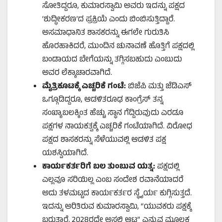
ಸೋತಿದ್ದರೂ, ಕುಮಾರಸ್ವಾಮಿ ಅವರು ಇದನ್ನು ಪಕ್ಷದ
‘ಶುದ್ಧೀಕರಣ’ದ ಪ್ರಕ್ರಿಯೆ ಎಂದು ಬಿಂಬಿಸುತ್ತಿದ್ದಾರೆ.
ಅಸಮಾಧಾನಿತ ಶಾಸಕರನ್ನು ಈಗಲೇ ಗುರುತಿಸಿ
ಹೊರಹಾಕಿದರೆ, ಮುಂದಿನ ಚುನಾವಣೆ ಹೊತ್ತಿಗೆ ಪಕ್ಷದಲ್ಲಿ
ಬಂಡಾಯದ ಬೇಗೆಯನ್ನು ತಗ್ಗಿಸಬಹುದು ಎಂಬುದು
ಅವರ ಲೆಕ್ಕಾಚಾರವಾಗಿದೆ.
ಮೈತ್ರಿಕೂಟಕ್ಕೆ ಎಚ್ಚರಿಕೆ ಗಂಟೆ:
ಬಿಜೆಪಿ ಮತ್ತು ಜೆಡಿಎಸ್
ಒಗ್ಗೂಡಿದ್ದರೂ, ಆಡಳಿತರೂಢ ಕಾಂಗ್ರೆಸ್ ತನ್ನ
ಸಂಖ್ಯಾಬಲಕ್ಕಿಂತ ಹೆಚ್ಚು ಸ್ಥಾನ ಗೆದ್ದಿರುವುದು ಎರಡೂ
ಪಕ್ಷಗಳ ನಾಯಕತ್ವಕ್ಕೆ ಎಚ್ಚರಿಕೆ ಗಂಟೆಯಾಗಿದೆ. ವಿರೋಧ
ಪಕ್ಷದ ಶಾಸಕರನ್ನು ಸೆಳೆಯುವಲ್ಲಿ ಆಡಳಿತ ಪಕ್ಷ
ಯಶಸ್ವಿಯಾಗಿದೆ.
ಕಾರ್ಯಕರ್ತರಿಗೆ ಬಲ ತುಂಬುವ ಯತ್ನ:
ಪಕ್ಷದಲ್ಲಿ
ಎಲ್ಲವೂ ಸರಿಯಿಲ್ಲ ಎಂಬ ಸಂದೇಶ ರವಾನೆಯಾದರೆ
ಅದು ತಳಮಟ್ಟದ ಕಾರ್ಯಕರ್ತರ ಸ್ಥೈರ್ಯ ಕುಗ್ಗಿಸುತ್ತದೆ.
ಇದನ್ನು ಅರಿತಿರುವ ಕುಮಾರಸ್ವಾಮಿ, “ಯುವಕರು ಪಕ್ಷಕ್ಕೆ
ಬರುತ್ತಾರೆ, 2028ರದ್ದೇ ಅಸಲಿ ಆಟ” ಎನ್ನುವ ಮೂಲಕ