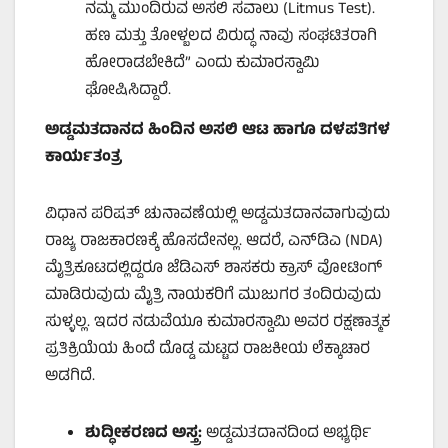
ನಮ್ಮ ಮುಂದಿರುವ ಅಸಲಿ ಸವಾಲು (Litmus Test).
ಹಣ ಮತ್ತು ತೋಳ್ಬಲದ ವಿರುದ್ಧ ನಾವು ಸಂಘಟಿತರಾಗಿ
ಹೋರಾಡಬೇಕಿದೆ” ಎಂದು ಕುಮಾರಸ್ವಾಮಿ
ಘೋಷಿಸಿದ್ದಾರೆ.
ಅಡ್ಡಮತದಾನದ ಹಿಂದಿನ ಅಸಲಿ ಆಟ ಹಾಗೂ ದಳಪತಿಗಳ
ಕಾರ್ಯತಂತ್ರ
ವಿಧಾನ ಪರಿಷತ್ ಚುನಾವಣೆಯಲ್ಲಿ ಅಡ್ಡಮತದಾನವಾಗುವುದು
ರಾಜ್ಯ ರಾಜಕಾರಣಕ್ಕೆ ಹೊಸದೇನಲ್ಲ. ಆದರೆ, ಎನ್‌ಡಿಎ (NDA)
ಮೈತ್ರಿಕೂಟದಲ್ಲಿದ್ದರೂ ಜೆಡಿಎಸ್ ಶಾಸಕರು ಕ್ರಾಸ್ ವೋಟಿಂಗ್
ಮಾಡಿರುವುದು ಮೈತ್ರಿ ನಾಯಕರಿಗೆ ಮುಜುಗರ ತಂದಿರುವುದು
ಸುಳ್ಳಲ್ಲ. ಇದರ ನಡುವೆಯೂ ಕುಮಾರಸ್ವಾಮಿ ಅವರ ರಕ್ಷಣಾತ್ಮಕ
ಪ್ರತಿಕ್ರಿಯೆಯ ಹಿಂದೆ ದೊಡ್ಡ ಮಟ್ಟದ ರಾಜಕೀಯ ಲೆಕ್ಕಾಚಾರ
ಅಡಗಿದೆ.
ಶುದ್ಧೀಕರಣದ ಅಸ್ತ್ರ:
ಅಡ್ಡಮತದಾನದಿಂದ ಅಭ್ಯರ್ಥಿ