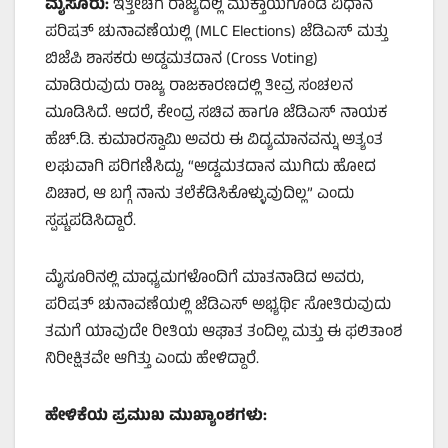
ಮೈಸೂರು:
ಇತ್ತೀಚೆಗೆ ರಾಜ್ಯದಲ್ಲಿ ಮುಕ್ತಾಯಗೊಂಡ ವಿಧಾನ
ಪರಿಷತ್ ಚುನಾವಣೆಯಲ್ಲಿ (MLC Elections) ಜೆಡಿಎಸ್ ಮತ್ತು
ಬಿಜೆಪಿ ಶಾಸಕರು ಅಡ್ಡಮತದಾನ (Cross Voting)
ಮಾಡಿರುವುದು ರಾಜ್ಯ ರಾಜಕಾರಣದಲ್ಲಿ ತೀವ್ರ ಸಂಚಲನ
ಮೂಡಿಸಿದೆ. ಆದರೆ, ಕೇಂದ್ರ ಸಚಿವ ಹಾಗೂ ಜೆಡಿಎಸ್ ನಾಯಕ
ಹೆಚ್.ಡಿ. ಕುಮಾರಸ್ವಾಮಿ ಅವರು ಈ ವಿದ್ಯಮಾನವನ್ನು ಅತ್ಯಂತ
ಲಘುವಾಗಿ ಪರಿಗಣಿಸಿದ್ದು, “ಅಡ್ಡಮತದಾನ ಮುಗಿದು ಹೋದ
ವಿಚಾರ, ಆ ಬಗ್ಗೆ ನಾನು ತಲೆಕೆಡಿಸಿಕೊಳ್ಳುವುದಿಲ್ಲ” ಎಂದು
ಸ್ಪಷ್ಟಪಡಿಸಿದ್ದಾರೆ.
ಮೈಸೂರಿನಲ್ಲಿ ಮಾಧ್ಯಮಗಳೊಂದಿಗೆ ಮಾತನಾಡಿದ ಅವರು,
ಪರಿಷತ್ ಚುನಾವಣೆಯಲ್ಲಿ ಜೆಡಿಎಸ್ ಅಭ್ಯರ್ಥಿ ಸೋತಿರುವುದು
ತಮಗೆ ಯಾವುದೇ ರೀತಿಯ ಆಘಾತ ತಂದಿಲ್ಲ ಮತ್ತು ಈ ಫಲಿತಾಂಶ
ನಿರೀಕ್ಷಿತವೇ ಆಗಿತ್ತು ಎಂದು ಹೇಳಿದ್ದಾರೆ.
ಹೇಳಿಕೆಯ ಪ್ರಮುಖ ಮುಖ್ಯಾಂಶಗಳು: