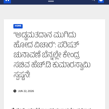
HOME
“ಅಡ್ಡಮತದಾನ ಮುಗಿದು
ಹೋದ ವಿಚಾರ”: ಪರಿಷತ್‌
ಚುನಾವಣೆ ಬೆನ್ನಲ್ಲೇ ಕೇಂದ್ರ
ಸಚಿವ ಹೆಚ್.ಡಿ ಕುಮಾರಸ್ವಾಮಿ
ಸ್ಪಷ್ಟನೆ!
JUN 22, 2026