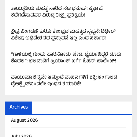
ತಾಯ್ನುಡಿಯ ಮಹತ್ವ ಸಾರಿದ ನಟ ಧನುಷ್: ಸ್ವಭಾಷೆ
ಕಡೆಗಣಿಸುವವರ ವಿರುದ್ಧ ತೀಕ್ಷ್ಣ ಪ್ರತಿಕ್ರಿಯೆ!
ಕ್ಷೇತ್ರ ವಿಂಗಡಣೆ ಕುರಿತು ಕೇಂದ್ರದ ಮಹತ್ವದ ಸ್ಪಷ್ಟನೆ: ದಿಢೀರ್
ವಿಶೇಷ ಅಧಿವೇಶನದ ಪ್ರಸ್ತಾವನೆ ಇಲ್ಲ ಎಂದ ಸರ್ಕಾರ!
“ಗಾಳಿಯಲ್ಲಿ ಗುಂಡು ಹಾರಿಸೋದು ಬೇಡ, ಧೈರ್ಯವಿದ್ದರೆ ದೂರು
ಕೊಡಲಿ”: ಛಲವಾದಿಗೆ ಪ್ರಿಯಾಂಕ್ ಖರ್ಗೆ ಓಪನ್ ಚಾಲೆಂಜ್!
ವಾಯುಮಾಲಿನ್ಯವೇ ಇನ್ಮುಂದೆ ವಾಹನಗಳಿಗೆ ಶಕ್ತಿ: ಇಂಗಾಲದ
ಡೈಆಕ್ಸೈಡ್‌ನಿಂದಲೇ ಇಂಧನ ತಯಾರಿಕೆ!
Archives
August 2026