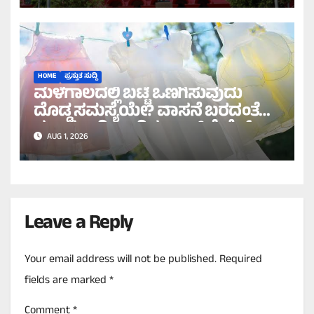
HOME
ಪ್ರಸ್ತುತ ಸುದ್ದಿ
ಮಳೆಗಾಲದಲ್ಲಿ ಬಟ್ಟೆ ಒಣಗಿಸುವುದು
ದೊಡ್ಡ ಸಮಸ್ಯೆಯೇ? ವಾಸನೆ ಬರದಂತೆ
ಸುಲಭವಾಗಿ ಒಣಗಿಸಲು ಇಲ್ಲಿವೆ ಬೆಸ್ಟ್
AUG 1, 2026
ಟಿಪ್ಸ್!
Leave a Reply
Your email address will not be published.
Required
fields are marked
*
Comment
*