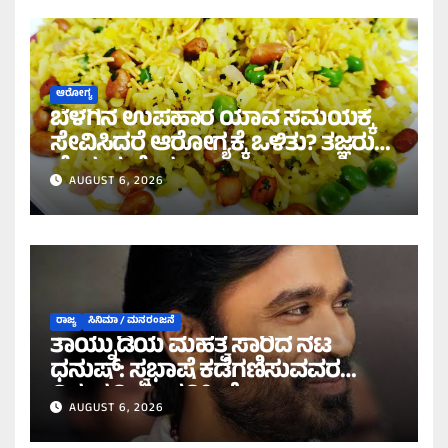
ಆರೋಗ್ಯ
ಬೆಳಗಿನ ಉಪಹಾರ ಯಾವ ಸಮಯಕ್ಕೆ
ಸೇವಿಸಿದರೆ ಆರೋಗ್ಯಕ್ಕೆ ಒಳಿತು? ತಜ್ಞರು
ಹೇಳುವುದೇನು?
AUGUST 6, 2026
ರಾಜ್ಯ
ಸಿನಿಮಾ / ಮನರಂಜನೆ
ತಾಯ್ನುಡಿಯ ಮಹತ್ವ ಸಾರಿದ ನಟ
ಧನುಷ್: ಸ್ವಭಾಷೆ ಕಡೆಗಣಿಸುವವರ
ವಿರುದ್ಧ ತೀಕ್ಷ್ಣ ಪ್ರತಿಕ್ರಿಯೆ!
AUGUST 6, 2026