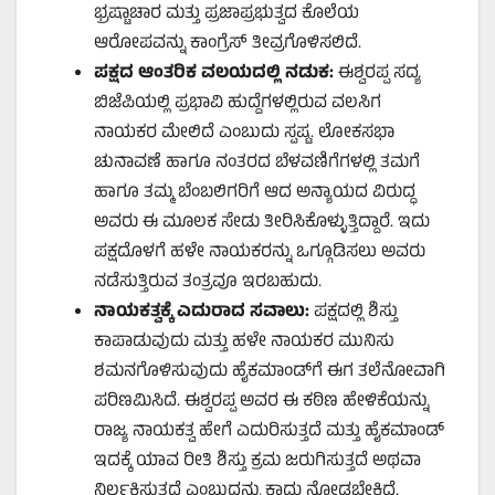
ಭ್ರಷ್ಟಾಚಾರ ಮತ್ತು ಪ್ರಜಾಪ್ರಭುತ್ವದ ಕೊಲೆಯ
ಆರೋಪವನ್ನು ಕಾಂಗ್ರೆಸ್ ತೀವ್ರಗೊಳಿಸಲಿದೆ.
ಪಕ್ಷದ ಆಂತರಿಕ ವಲಯದಲ್ಲಿ ನಡುಕ:
ಈಶ್ವರಪ್ಪ ಸದ್ಯ
ಬಿಜೆಪಿಯಲ್ಲಿ ಪ್ರಭಾವಿ ಹುದ್ದೆಗಳಲ್ಲಿರುವ ವಲಸಿಗ
ನಾಯಕರ ಮೇಲಿದೆ ಎಂಬುದು ಸ್ಪಷ್ಟ. ಲೋಕಸಭಾ
ಚುನಾವಣೆ ಹಾಗೂ ನಂತರದ ಬೆಳವಣಿಗೆಗಳಲ್ಲಿ ತಮಗೆ
ಹಾಗೂ ತಮ್ಮ ಬೆಂಬಲಿಗರಿಗೆ ಆದ ಅನ್ಯಾಯದ ವಿರುದ್ಧ
ಅವರು ಈ ಮೂಲಕ ಸೇಡು ತೀರಿಸಿಕೊಳ್ಳುತ್ತಿದ್ದಾರೆ. ಇದು
ಪಕ್ಷದೊಳಗೆ ಹಳೇ ನಾಯಕರನ್ನು ಒಗ್ಗೂಡಿಸಲು ಅವರು
ನಡೆಸುತ್ತಿರುವ ತಂತ್ರವೂ ಇರಬಹುದು.
ನಾಯಕತ್ವಕ್ಕೆ ಎದುರಾದ ಸವಾಲು:
ಪಕ್ಷದಲ್ಲಿ ಶಿಸ್ತು
ಕಾಪಾಡುವುದು ಮತ್ತು ಹಳೇ ನಾಯಕರ ಮುನಿಸು
ಶಮನಗೊಳಿಸುವುದು ಹೈಕಮಾಂಡ್‌ಗೆ ಈಗ ತಲೆನೋವಾಗಿ
ಪರಿಣಮಿಸಿದೆ. ಈಶ್ವರಪ್ಪ ಅವರ ಈ ಕಠಿಣ ಹೇಳಿಕೆಯನ್ನು
ರಾಜ್ಯ ನಾಯಕತ್ವ ಹೇಗೆ ಎದುರಿಸುತ್ತದೆ ಮತ್ತು ಹೈಕಮಾಂಡ್
ಇದಕ್ಕೆ ಯಾವ ರೀತಿ ಶಿಸ್ತು ಕ್ರಮ ಜರುಗಿಸುತ್ತದೆ ಅಥವಾ
ನಿರ್ಲಕ್ಷಿಸುತ್ತದೆ ಎಂಬುದನ್ನು ಕಾದು ನೋಡಬೇಕಿದೆ.