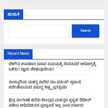
ಹುಡುಕಿ
Search
Recent News
ಬೆಳಗಿನ ಉಪಹಾರ ಯಾವ ಸಮಯಕ್ಕೆ ಸೇವಿಸಿದರೆ ಆರೋಗ್ಯಕ್ಕೆ
ಒಳಿತು? ತಜ್ಞರು ಹೇಳುವುದೇನು?
ತಾಯ್ನುಡಿಯ ಮಹತ್ವ ಸಾರಿದ ನಟ ಧನುಷ್: ಸ್ವಭಾಷೆ
ಕಡೆಗಣಿಸುವವರ ವಿರುದ್ಧ ತೀಕ್ಷ್ಣ ಪ್ರತಿಕ್ರಿಯೆ!
ಕ್ಷೇತ್ರ ವಿಂಗಡಣೆ ಕುರಿತು ಕೇಂದ್ರದ ಮಹತ್ವದ ಸ್ಪಷ್ಟನೆ: ದಿಢೀರ್
ವಿಶೇಷ ಅಧಿವೇಶನದ ಪ್ರಸ್ತಾವನೆ ಇಲ್ಲ ಎಂದ ಸರ್ಕಾರ!