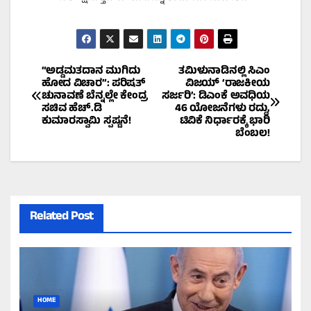
Post
“ಅಡ್ಡಮತದಾನ ಮುಗಿದು
ತಮಿಳುನಾಡಿನಲ್ಲಿ ಸಿಎಂ
ಹೋದ ವಿಚಾರ”: ಪರಿಷತ್‌
ವಿಜಯ್ ‘ರಾಜಕೀಯ
ಚುನಾವಣೆ ಬೆನ್ನಲ್ಲೇ ಕೇಂದ್ರ
ಸರ್ಜರಿ’: ಡಿಎಂಕೆ ಅವಧಿಯ
navigation
ಸಚಿವ ಹೆಚ್.ಡಿ
46 ಯೋಜನೆಗಳು ರದ್ದು,
ಕುಮಾರಸ್ವಾಮಿ ಸ್ಪಷ್ಟನೆ!
ಟಿವಿಕೆ ನಿರ್ಧಾರಕ್ಕೆ ಭಾರಿ
ಬೆಂಬಲ!
Related Post
HOME