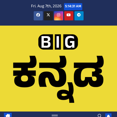
Skip
Fri. Aug 7th, 2026
5:14:32 AM
to
content