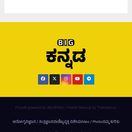
Proudly powered by WordPress
|
Theme:
Newsup
by
Themeansar
.
ಆರೋಗ್ಯ
ವಿಜ್ಞಾನ / ತಂತ್ರಜ್ಞಾನ
ವಾಣಿಜ್ಯ
ವ್ಯಕ್ತಿ ವಿಶೇಷ
Video / Photo
ನಮ್ಮ ಕುರಿತು