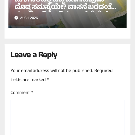
ಮಳೆಗಾಲದಲ್ಲಿ ಬಟ್ಟೆ ಒಣಗಿಸುವುದು
ದೊಡ್ಡ ಸಮಸ್ಯೆಯೇ? ವಾಸನೆ ಬರದಂತೆ
ಸುಲಭವಾಗಿ ಒಣಗಿಸಲು ಇಲ್ಲಿವೆ ಬೆಸ್ಟ್
AUG 1, 2026
ಟಿಪ್ಸ್!
Leave a Reply
Your email address will not be published.
Required
fields are marked
*
Comment
*