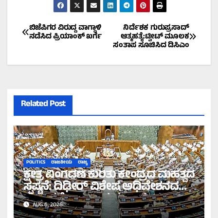
Post
ಬಿಜೆಪಿಗರ ವಿರುದ್ದ ವಾಗ್ದಾಳಿ
ನಿರ್ದೆಶಕ ಗುರುಪ್ರಸಾದ್‌
ನಡೆಸಿದ ಪ್ರಿಯಾಂಕ್‌ ಖರ್ಗೆ
ಆತ್ಮಹತ್ಯೆ:ಟ್ವೀಟ್‌ ಮೂಲಕ
ಸಂತಾಪ ಸೂಚಿಸಿದ ಡಿಸಿಎಂ
navigation
Related Post
POLITICS
ರಾಜಕೀಯ
ರಾಜ್ಯ
ಕ್ಷೇತ್ರ ವಿಂಗಡಣೆ ಕುರಿತು ಕೇಂದ್ರದ ಮಹತ್ವದ
ಸ್ಪಷ್ಟನೆ: ದಿಢೀರ್ ವಿಶೇಷ ಅಧಿವೇಶನದ
ಪ್ರಸ್ತಾವನೆ ಇಲ್ಲ ಎಂದ ಸರ್ಕಾರ!
AUG 6, 2026