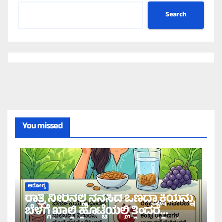
Search
You missed
ಆರೋಗ್ಯ
ರಾತ್ರಿ ನೀರಿನಲ್ಲಿ ನೆನೆಸಿದ ಒಣದ್ರಾಕ್ಷಿಯನ್ನು
ಬೆಳಗ್ಗೆ ಖಾಲಿ ಹೊಟ್ಟೆಯಲ್ಲಿ ತಿಂದರೆ