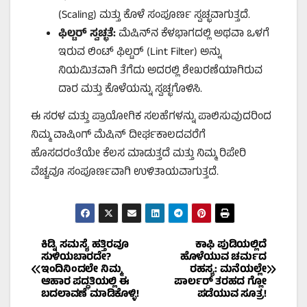
(Scaling) ಮತ್ತು ಕೊಳೆ ಸಂಪೂರ್ಣ ಸ್ವಚ್ಛವಾಗುತ್ತದೆ.
ಫಿಲ್ಟರ್ ಸ್ವಚ್ಛತೆ:
ಮೆಷಿನ್‌ನ ಕೆಳಭಾಗದಲ್ಲಿ ಅಥವಾ ಒಳಗೆ
ಇರುವ ಲಿಂಟ್ ಫಿಲ್ಟರ್ (Lint Filter) ಅನ್ನು
ನಿಯಮಿತವಾಗಿ ತೆಗೆದು ಅದರಲ್ಲಿ ಶೇಖರಣೆಯಾಗಿರುವ
ದಾರ ಮತ್ತು ಕೊಳೆಯನ್ನು ಸ್ವಚ್ಛಗೊಳಿಸಿ.
ಈ ಸರಳ ಮತ್ತು ಪ್ರಾಯೋಗಿಕ ಸಲಹೆಗಳನ್ನು ಪಾಲಿಸುವುದರಿಂದ
ನಿಮ್ಮ ವಾಷಿಂಗ್ ಮೆಷಿನ್ ದೀರ್ಘಕಾಲದವರೆಗೆ
ಹೊಸದರಂತೆಯೇ ಕೆಲಸ ಮಾಡುತ್ತದೆ ಮತ್ತು ನಿಮ್ಮ ರಿಪೇರಿ
ವೆಚ್ಚವೂ ಸಂಪೂರ್ಣವಾಗಿ ಉಳಿತಾಯವಾಗುತ್ತದೆ.
Post
ಕಿಡ್ನಿ ಸಮಸ್ಯೆ ಹತ್ತಿರವೂ
ಕಾಫಿ ಪುಡಿಯಲ್ಲಿದೆ
ಸುಳಿಯಬಾರದೇ?
ಹೊಳೆಯುವ ಚರ್ಮದ
ಇಂದಿನಿಂದಲೇ ನಿಮ್ಮ
ರಹಸ್ಯ: ಮನೆಯಲ್ಲೇ
navigation
ಆಹಾರ ಪದ್ಧತಿಯಲ್ಲಿ ಈ
ಪಾರ್ಲರ್ ತರಹದ ಗ್ಲೋ
ಬದಲಾವಣೆ ಮಾಡಿಕೊಳ್ಳಿ!
ಪಡೆಯುವ ಸೂತ್ರ!