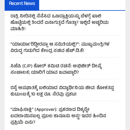
Recent News
ರಾತ್ರಿ ನೀರಿನಲ್ಲಿ ನೆನೆಸಿದ ಒಣದ್ರಾಕ್ಷಿಯನ್ನು ಬೆಳಗ್ಗೆ ಖಾಲಿ
ಹೊಟ್ಟೆಯಲ್ಲಿ ತಿಂದರೆ ಏನಾಗುತ್ತದೆ ಗೊತ್ತಾ? ಇಲ್ಲಿದೆ ಅಚ್ಚರಿಯ
ಮಾಹಿತಿ!
“ಯಾರ್ಯಾರಿದ್ದೀರಪ್ಪಾ ಆ ಸಮಿತಿಯಲ್ಲಿ?”: ಮುಖ್ಯಮಂತ್ರಿಗಳ
ವಿರುದ್ಧ ಗುಡುಗಿದ ಕೇಂದ್ರ ಸಚಿವ ಹೆಚ್.ಡಿ.ಕೆ!
ಸಿಜೆಪಿ (CJP) ಕೋರ್ ಕಮಿಟಿ ರಚನೆ: ಅಭಿಜೀತ್ ದೀಪ್ಕೆ
ಸಂಚಾಲಕ; ಯಾರಿಗೆ ಯಾವ ಜವಾಬ್ದಾರಿ?
ರಸ್ತೆ ಅಪಘಾತಕ್ಕೆ ಬಲಿಯಾದ ವಿದ್ಯಾರ್ಥಿನಿಯ ಜೀವ: ಶೋಕತಪ್ತ
ಕುಟುಂಬಕ್ಕೆ 10 ಲಕ್ಷ ರೂ. ನೆರವು ಪ್ರಕಟ!
“ಮಾಫಿಸಾಕ್ಷಿ” (Approver): ಪ್ರಕರಣದ ದಿಕ್ಕನ್ನೇ
ಬದಲಾಯಿಸಬಲ್ಲ ಪ್ರಬಲ ಕಾನೂನು ಅಸ್ತ್ರ! ಇದರ ಹಿಂದಿನ
ಪ್ರಕ್ರಿಯೆ ಏನು?