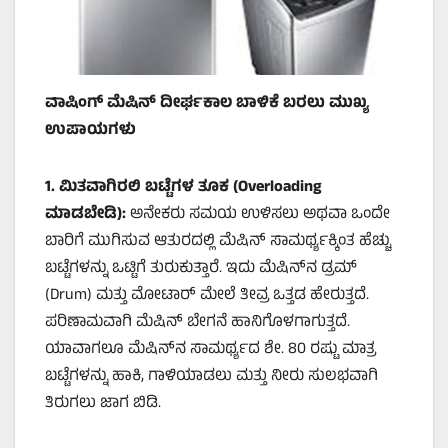
ವಾಷಿಂಗ್ ಮೆಷಿನ್ ದೀರ್ಘಕಾಲ ಬಾಳಿಕೆ ಬರಲು ಮುಖ್ಯ
ಉಪಾಯಗಳು
1.
ಮಿತವಾಗಿರಲಿ ಬಟ್ಟೆಗಳ ತೂಕ (
Overloading
ಮಾಡಬೇಡಿ):
ಅನೇಕರು ಸಮಯ ಉಳಿಸಲು ಅಥವಾ ಒಂದೇ
ಬಾರಿಗೆ ಮುಗಿಸುವ ಆತುರದಲ್ಲಿ ಮೆಷಿನ್ ಸಾಮರ್ಥ್ಯಕ್ಕಿಂತ ಹೆಚ್ಚು
ಬಟ್ಟೆಗಳನ್ನು ಒಟ್ಟಿಗೆ ತುರುಕುತ್ತಾರೆ. ಇದು ಮೆಷಿನ್‌ನ ಡ್ರಮ್
(Drum) ಮತ್ತು ಮೋಟಾರ್ ಮೇಲೆ ತೀವ್ರ ಒತ್ತಡ ಹೇರುತ್ತದೆ.
ಪರಿಣಾಮವಾಗಿ ಮೆಷಿನ್ ಬೇಗನೆ ಹಾನಿಗೊಳಗಾಗುತ್ತದೆ.
ಯಾವಾಗಲೂ ಮೆಷಿನ್‌ನ ಸಾಮರ್ಥ್ಯದ ಶೇ. 80 ರಷ್ಟು ಮಾತ್ರ
ಬಟ್ಟೆಗಳನ್ನು ಹಾಕಿ, ಗಾಳಿಯಾಡಲು ಮತ್ತು ನೀರು ಸುಲಭವಾಗಿ
ತಿರುಗಲು ಜಾಗ ಬಿಡಿ.