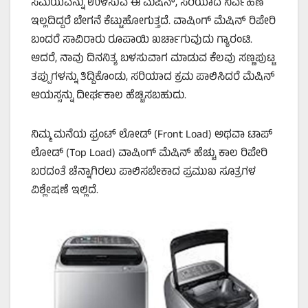
ಸಮಯವನ್ನು ಉಳಿಸುವ ಈ ಮೆಷಿನ್, ಸರಿಯಾದ ನಿರ್ವಹಣೆ
ಇಲ್ಲದಿದ್ದರೆ ಬೇಗನೆ ಕೆಟ್ಟುಹೋಗುತ್ತದೆ. ವಾಷಿಂಗ್ ಮೆಷಿನ್ ರಿಪೇರಿ
ಬಂದರೆ ಸಾವಿರಾರು ರೂಪಾಯಿ ಖರ್ಚಾಗುವುದು ಗ್ಯಾರಂಟಿ.
ಆದರೆ, ನಾವು ದಿನನಿತ್ಯ ಬಳಸುವಾಗ ಮಾಡುವ ಕೆಲವು ಸಣ್ಣಪುಟ್ಟ
ತಪ್ಪುಗಳನ್ನು ತಿದ್ದಿಕೊಂಡು, ಸರಿಯಾದ ಕ್ರಮ ಪಾಲಿಸಿದರೆ ಮೆಷಿನ್
ಆಯಸ್ಸನ್ನು ದೀರ್ಘಕಾಲ ಹೆಚ್ಚಿಸಬಹುದು.
ನಿಮ್ಮ ಮನೆಯ ಫ್ರಂಟ್ ಲೋಡ್ (Front Load) ಅಥವಾ ಟಾಪ್
ಲೋಡ್ (Top Load) ವಾಷಿಂಗ್ ಮೆಷಿನ್ ಹೆಚ್ಚು ಕಾಲ ರಿಪೇರಿ
ಬರದಂತೆ ಚೆನ್ನಾಗಿರಲು ಪಾಲಿಸಬೇಕಾದ ಪ್ರಮುಖ ಸೂತ್ರಗಳ
ವಿಶ್ಲೇಷಣೆ ಇಲ್ಲಿದೆ.