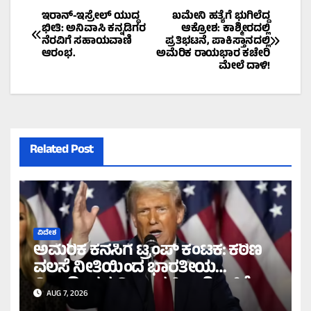
Post
ಇರಾನ್-ಇಸ್ರೇಲ್ ಯುದ್ಧ
ಖಮೇನಿ ಹತ್ಯೆಗೆ ಭುಗಿಲೆದ್ದ
ಭೀತಿ: ಅನಿವಾಸಿ ಕನ್ನಡಿಗರ
ಆಕ್ರೋಶ: ಕಾಶ್ಮೀರದಲ್ಲಿ
ನೆರವಿಗೆ ಸಹಾಯವಾಣಿ
ಪ್ರತಿಭಟನೆ, ಪಾಕಿಸ್ತಾನದಲ್ಲಿ
navigation
ಆರಂಭ.
ಅಮೆರಿಕ ರಾಯಭಾರ ಕಚೇರಿ
ಮೇಲೆ ದಾಳಿ!
Related Post
ವಿದೇಶ
ಅಮೆರಿಕ ಕನಸಿಗೆ ಟ್ರಂಪ್ ಕಂಟಕ: ಕಠಿಣ
ವಲಸೆ ನೀತಿಯಿಂದ ಭಾರತೀಯ
ವಿದ್ಯಾರ್ಥಿಗಳ ವೀಸಾದಲ್ಲಿ ಭಾರಿ ಇಳಿಕೆ!
AUG 7, 2026