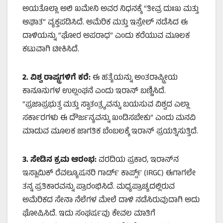
ಅಯತೊಲ್ಲಾ ಅಲಿ ಖಮೇನಿ ಅವರ ನಿಧನಕ್ಕೆ “ತೀವ್ರ ದುಃಖ ಮತ್ತು
ಆಘಾತ” ವ್ಯಕ್ತಪಡಿಸಿದೆ. ಅಮೆರಿಕ ಮತ್ತು ಇಸ್ರೇಲ್ ನಡೆಸಿದ ಈ
ದಾಳಿಯನ್ನು “ಘೋರ ಅಪರಾಧ” ಎಂದು ಕರೆಯುವ ಮೂಲಕ
ಕಟುವಾಗಿ ಟೀಕಿಸಿದೆ.
2.
ವಿಶ್ವ ರಾಷ್ಟ್ರಗಳಿಗೆ ಕರೆ:
ಈ ಹತ್ಯೆಯನ್ನು ಅಂತರಾಷ್ಟ್ರೀಯ
ಕಾನೂನುಗಳ ಉಲ್ಲಂಘನೆ ಎಂದು ಇರಾನ್ ಬಣ್ಣಿಸಿದೆ.
“ಪ್ರಜಾಪ್ರಭುತ್ವ ಮತ್ತು ಸ್ವಾತಂತ್ರ್ಯವನ್ನು ಬಯಸುವ ವಿಶ್ವದ ಎಲ್ಲಾ
ಸರ್ಕಾರಗಳು ಈ ದೌರ್ಜನ್ಯವನ್ನು ಖಂಡಿಸಬೇಕು” ಎಂದು ಮನವಿ
ಮಾಡುವ ಮೂಲಕ ಜಾಗತಿಕ ಬೆಂಬಲಕ್ಕೆ ಇರಾನ್ ಪ್ರಯತ್ನಿಸುತ್ತಿದೆ.
3.
ಸೇಡಿನ ಕ್ರಮ ಆರಂಭ:
ವರದಿಯ ಪ್ರಕಾರ, ಇರಾನ್‌ನ
ಇಸ್ಲಾಮಿಕ್ ರೆವಲ್ಯೂಷನರಿ ಗಾರ್ಡ್ ಕಾರ್ಪ್ಸ್ (IRGC) ಈಗಾಗಲೇ
ತನ್ನ ಪ್ರತಿಕಾರವನ್ನು ಪ್ರಾರಂಭಿಸಿದೆ. ಮಧ್ಯಪ್ರಾಚ್ಯದಲ್ಲಿರುವ
ಅಮೆರಿಕದ ಸೇನಾ ನೆಲೆಗಳ ಮೇಲೆ ದಾಳಿ ನಡೆಸಿರುವುದಾಗಿ ಅದು
ಘೋಷಿಸಿದೆ. ಇದು ಸಂಘರ್ಷವು ಕೇವಲ ಮಾತಿಗೆ