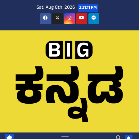
Skip
Sat. Aug 8th, 2026
2:21:12 PM
to
content