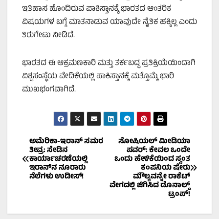
ಇತಿಹಾಸ ಹೊಂದಿರುವ ಪಾಕಿಸ್ತಾನಕ್ಕೆ ಭಾರತದ ಆಂತರಿಕ
ವಿಷಯಗಳ ಬಗ್ಗೆ ಮಾತನಾಡುವ ಯಾವುದೇ ನೈತಿಕ ಹಕ್ಕಿಲ್ಲ ಎಂದು
ತಿರುಗೇಟು ನೀಡಿದೆ.
ಭಾರತದ ಈ ಆಕ್ರಮಣಕಾರಿ ಮತ್ತು ತರ್ಕಬದ್ಧ ಪ್ರತಿಕ್ರಿಯೆಯಿಂದಾಗಿ
ವಿಶ್ವಸಂಸ್ಥೆಯ ವೇದಿಕೆಯಲ್ಲಿ ಪಾಕಿಸ್ತಾನಕ್ಕೆ ಮತ್ತೊಮ್ಮೆ ಭಾರಿ
ಮುಖಭಂಗವಾಗಿದೆ.
Post
ಅಮೆರಿಕಾ-ಇರಾನ್ ಸಮರ
ಸೋಷಿಯಲ್ ಮೀಡಿಯಾ
ತೀವ್ರ: ಸೇಡಿನ
ಪವರ್: ಕೇವಲ ಒಂದೇ
ಕಾರ್ಯಾಚರಣೆಯಲ್ಲಿ
ಒಂದು ಹೇಳಿಕೆಯಿಂದ ಸ್ವಂತ
navigation
ಇರಾನ್‌ನ ನೂರಾರು
ಕಂಪನಿಯ ಷೇರು
ನೆಲೆಗಳು ಉಡೀಸ್!
ಮೌಲ್ಯವನ್ನೇ ರಾಕೆಟ್
ವೇಗದಲ್ಲಿ ಜಿಗಿಸಿದ ಡೊನಾಲ್ಡ್
ಟ್ರಂಪ್!