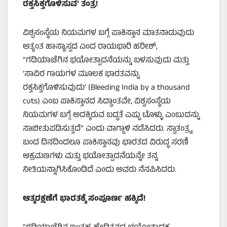
ರಕ್ತಸಿಕ್ತಗೊಳಿಸುವ
’
ತಂತ್ರ
!
ವಿಶ್ವಸಂಸ್ಥೆಯ ನಿಯಮಗಳ ಬಗ್ಗೆ ಪಾಕಿಸ್ತಾನ ಮಾತನಾಡುವುದು
ಅತ್ಯಂತ ಹಾಸ್ಯಾಸ್ಪದ ಎಂದ ರಾಯಭಾರಿ ಹರೀಶ್,
“ಗಡಿಯಾಚೆಗಿನ ಭಯೋತ್ಪಾದನೆಯನ್ನು ಬಳಸುವುದು ಮತ್ತು
‘ಸಾವಿರ ಗಾಯಗಳ ಮೂಲಕ ಭಾರತವನ್ನು
ರಕ್ತಸಿಕ್ತಗೊಳಿಸುವುದು’ (Bleeding India by a thousand
cuts) ಎಂಬ ಪಾಕಿಸ್ತಾನದ ಸಿದ್ಧಾಂತವೇ, ವಿಶ್ವಸಂಸ್ಥೆಯ
ನಿಯಮಗಳ ಬಗ್ಗೆ ಅದಕ್ಕಿರುವ ಬದ್ಧತೆ ಎಷ್ಟು ಟೊಳ್ಳು ಎಂಬುದನ್ನು
ಸಾಬೀತುಪಡಿಸುತ್ತದೆ” ಎಂದು ವಾಗ್ದಾಳಿ ನಡೆಸಿದರು. ಸ್ವಾತಂತ್ರ್ಯ
ಬಂದ ದಿನದಿಂದಲೂ ಪಾಕಿಸ್ತಾನವು ಭಾರತದ ವಿರುದ್ಧ ಸರಣಿ
ಆಕ್ರಮಣಗಳು ಮತ್ತು ಭಯೋತ್ಪಾದನೆಯನ್ನೇ ತನ್ನ
ನೀತಿಯನ್ನಾಗಿಸಿಕೊಂಡಿದೆ ಎಂದು ಅವರು ನೆನಪಿಸಿದರು.
ಆತ್ಮರಕ್ಷಣೆಗೆ ಭಾರತಕ್ಕೆ ಸಂಪೂರ್ಣ ಹಕ್ಕಿದೆ!