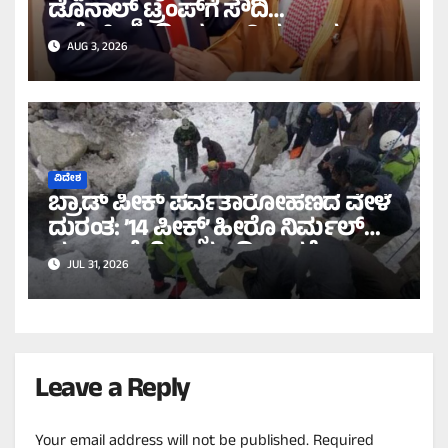
ಡೊನಾಲ್ಡ್ ಟ್ರಂಪ್‌ಗೆ ಸೌದಿ
ಅರೇಬಿಯಾದಿಂದ ಶಾಂತಿಯ ಪಾಠ!
AUG 3, 2026
ವಿದೇಶ
ಬ್ರಾಡ್ ಪೀಕ್ ಪರ್ವತಾರೋಹಣದ ವೇಳೆ
ದುರಂತ: ’14 ಪೀಕ್ಸ್’ ಹೀರೊ ನಿರ್ಮಲ್
ಪುರ್ಜಾ ಸೇರಿ 10 ಮಂದಿ ನಾಪತ್ತೆ!
JUL 31, 2026
Leave a Reply
Your email address will not be published.
Required