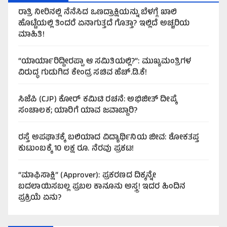
ರಾತ್ರಿ ನೀರಿನಲ್ಲಿ ನೆನೆಸಿದ ಒಣದ್ರಾಕ್ಷಿಯನ್ನು ಬೆಳಗ್ಗೆ ಖಾಲಿ
ಹೊಟ್ಟೆಯಲ್ಲಿ ತಿಂದರೆ ಏನಾಗುತ್ತದೆ ಗೊತ್ತಾ? ಇಲ್ಲಿದೆ ಅಚ್ಚರಿಯ
ಮಾಹಿತಿ!
“ಯಾರ್ಯಾರಿದ್ದೀರಪ್ಪಾ ಆ ಸಮಿತಿಯಲ್ಲಿ?”: ಮುಖ್ಯಮಂತ್ರಿಗಳ
ವಿರುದ್ಧ ಗುಡುಗಿದ ಕೇಂದ್ರ ಸಚಿವ ಹೆಚ್.ಡಿ.ಕೆ!
ಸಿಜೆಪಿ (CJP) ಕೋರ್ ಕಮಿಟಿ ರಚನೆ: ಅಭಿಜೀತ್ ದೀಪ್ಕೆ
ಸಂಚಾಲಕ; ಯಾರಿಗೆ ಯಾವ ಜವಾಬ್ದಾರಿ?
ರಸ್ತೆ ಅಪಘಾತಕ್ಕೆ ಬಲಿಯಾದ ವಿದ್ಯಾರ್ಥಿನಿಯ ಜೀವ: ಶೋಕತಪ್ತ
ಕುಟುಂಬಕ್ಕೆ 10 ಲಕ್ಷ ರೂ. ನೆರವು ಪ್ರಕಟ!
“ಮಾಫಿಸಾಕ್ಷಿ” (Approver): ಪ್ರಕರಣದ ದಿಕ್ಕನ್ನೇ
ಬದಲಾಯಿಸಬಲ್ಲ ಪ್ರಬಲ ಕಾನೂನು ಅಸ್ತ್ರ! ಇದರ ಹಿಂದಿನ
ಪ್ರಕ್ರಿಯೆ ಏನು?