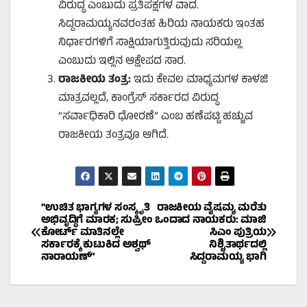
ವಿರುದ್ಧ ಎಂಬುದು ಪ್ರತಿಪಕ್ಷಗಳ ವಾದ.
ಸಿದ್ದರಾಮಯ್ಯನವರಂತಹ ಹಿರಿಯ ನಾಯಕರು ಇಂತಹ
ನಿರ್ಧಾರಗಳಿಗೆ ಸಾಕ್ಷಿಯಾಗುತ್ತಿರುವುದು ಸರಿಯಲ್ಲ
ಎಂಬುದು ಇಲ್ಲಿನ ಆಕ್ಷೇಪದ ಸಾರ.
ರಾಜಕೀಯ ತಂತ್ರ:
ಇದು ಕೇವಲ ಮಾಧ್ಯಮಗಳ ಕಾಳಜಿ
ಮಾತ್ರವಲ್ಲದೆ, ಕಾಂಗ್ರೆಸ್ ಸರ್ಕಾರದ ವಿರುದ್ಧ
“ಸರ್ವಾಧಿಕಾರಿ ಧೋರಣೆ” ಎಂಬ ಹಣೆಪಟ್ಟಿ ಹಚ್ಚುವ
ರಾಜಕೀಯ ತಂತ್ರವೂ ಆಗಿದೆ.
Post
“ಉಚಿತ ಭಾಗ್ಯಗಳ ಸಂಸ್ಕೃತಿ
ರಾಜಕೀಯ ವೈಷಮ್ಯ ಮರೆತು
ಅಭಿವೃದ್ಧಿಗೆ ಮಾರಕ; ಸುಪ್ರೀಂ
ಒಂದಾದ ನಾಯಕರು: ಮಾಜಿ
ಕೋರ್ಟ್ ಮಾತಿನಲ್ಲೇ
ಸಿಎಂ ಪುತ್ರಿಯ
navigation
ಸರ್ಕಾರಕ್ಕೆ ಕುಟುಕಿದ ಅಶ್ವಥ್
ನಿಶ್ಚಿತಾರ್ಥದಲ್ಲಿ
ನಾರಾಯಣ್”
ಸಿದ್ದರಾಮಯ್ಯ ಭಾಗಿ