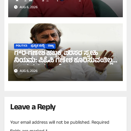
ಕೇಜ್ರಿವಾಲ್ ತೀವ್ರ ವಾಗ್ದಾಳಿ!
AUG 6, 2026
POLITICS
ಪ್ರಸ್ತುತ ಸುದ್ದಿ
ರಾಜ್ಯ
ಗೌರಿ-ಗಣೇಶ ಹಬ್ಬಕ್ಕೆ ಪರಿಸರ ಸ್ನೇಹಿ
ನಿಯಮ: ಪಿಓಪಿ ಗಣೇಶ ಕೂರಿಸುವಂತಿಲ್ಲ
ಎಂದ ಸಚಿವ ಖಂಡ್ರೆ!
AUG 6, 2026
Leave a Reply
Your email address will not be published.
Required