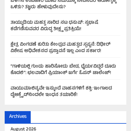
ಬೆಳಗಿನ ಉಪಹಾರ ಯಾವ ಸಮಯಕ್ಕೆ ಸೇವಿಸಿದರೆ ಆರೋಗ್ಯಕ್ಕೆ
ಒಳಿತು? ತಜ್ಞರು ಹೇಳುವುದೇನು?
ತಾಯ್ನುಡಿಯ ಮಹತ್ವ ಸಾರಿದ ನಟ ಧನುಷ್: ಸ್ವಭಾಷೆ
ಕಡೆಗಣಿಸುವವರ ವಿರುದ್ಧ ತೀಕ್ಷ್ಣ ಪ್ರತಿಕ್ರಿಯೆ!
ಕ್ಷೇತ್ರ ವಿಂಗಡಣೆ ಕುರಿತು ಕೇಂದ್ರದ ಮಹತ್ವದ ಸ್ಪಷ್ಟನೆ: ದಿಢೀರ್
ವಿಶೇಷ ಅಧಿವೇಶನದ ಪ್ರಸ್ತಾವನೆ ಇಲ್ಲ ಎಂದ ಸರ್ಕಾರ!
“ಗಾಳಿಯಲ್ಲಿ ಗುಂಡು ಹಾರಿಸೋದು ಬೇಡ, ಧೈರ್ಯವಿದ್ದರೆ ದೂರು
ಕೊಡಲಿ”: ಛಲವಾದಿಗೆ ಪ್ರಿಯಾಂಕ್ ಖರ್ಗೆ ಓಪನ್ ಚಾಲೆಂಜ್!
ವಾಯುಮಾಲಿನ್ಯವೇ ಇನ್ಮುಂದೆ ವಾಹನಗಳಿಗೆ ಶಕ್ತಿ: ಇಂಗಾಲದ
ಡೈಆಕ್ಸೈಡ್‌ನಿಂದಲೇ ಇಂಧನ ತಯಾರಿಕೆ!
Archives
August 2026