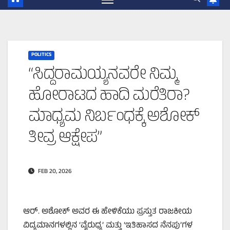
POLITICS
“ಸಿದ್ದರಾಮಯ್ಯನವರೇ ನಿಮ್ಮ
ಹೋರಾಟದ ಹಾದಿ ಮರೆತಿರಾ?
ಮಾಧ್ಯಮ ನಿರ್ಬಂಧಕ್ಕೆ ಅಶೋಕ್
ತೀವ್ರ ಆಕ್ಷೇಪ”
FEB 20, 2026
ಆರ್. ಅಶೋಕ್ ಅವರ ಈ ಹೇಳಿಕೆಯು ಪ್ರಸ್ತುತ ರಾಜಕೀಯ
ವಿದ್ಯಮಾನಗಳಲ್ಲಿನ ‘ವೈರುಧ್ಯ’ ಮತ್ತು ‘ಇತಿಹಾಸದ ನೆನಪು’ಗಳ