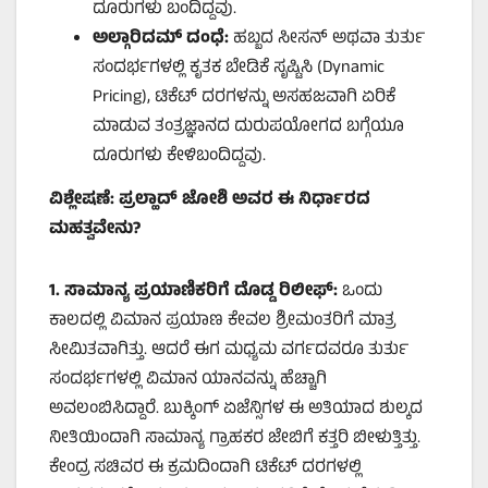
ದೂರುಗಳು ಬಂದಿದ್ದವು.
ಅಲ್ಗಾರಿದಮ್ ದಂಧೆ:
ಹಬ್ಬದ ಸೀಸನ್ ಅಥವಾ ತುರ್ತು
ಸಂದರ್ಭಗಳಲ್ಲಿ ಕೃತಕ ಬೇಡಿಕೆ ಸೃಷ್ಟಿಸಿ (Dynamic
Pricing), ಟಿಕೆಟ್ ದರಗಳನ್ನು ಅಸಹಜವಾಗಿ ಏರಿಕೆ
ಮಾಡುವ ತಂತ್ರಜ್ಞಾನದ ದುರುಪಯೋಗದ ಬಗ್ಗೆಯೂ
ದೂರುಗಳು ಕೇಳಿಬಂದಿದ್ದವು.
ವಿಶ್ಲೇಷಣೆ: ಪ್ರಲ್ಹಾದ್ ಜೋಶಿ ಅವರ ಈ ನಿರ್ಧಾರದ
ಮಹತ್ವವೇನು?
1.
ಸಾಮಾನ್ಯ ಪ್ರಯಾಣಿಕರಿಗೆ ದೊಡ್ಡ ರಿಲೀಫ್:
ಒಂದು
ಕಾಲದಲ್ಲಿ ವಿಮಾನ ಪ್ರಯಾಣ ಕೇವಲ ಶ್ರೀಮಂತರಿಗೆ ಮಾತ್ರ
ಸೀಮಿತವಾಗಿತ್ತು. ಆದರೆ ಈಗ ಮಧ್ಯಮ ವರ್ಗದವರೂ ತುರ್ತು
ಸಂದರ್ಭಗಳಲ್ಲಿ ವಿಮಾನ ಯಾನವನ್ನು ಹೆಚ್ಚಾಗಿ
ಅವಲಂಬಿಸಿದ್ದಾರೆ. ಬುಕ್ಕಿಂಗ್ ಏಜೆನ್ಸಿಗಳ ಈ ಅತಿಯಾದ ಶುಲ್ಕದ
ನೀತಿಯಿಂದಾಗಿ ಸಾಮಾನ್ಯ ಗ್ರಾಹಕರ ಜೇಬಿಗೆ ಕತ್ತರಿ ಬೀಳುತ್ತಿತ್ತು.
ಕೇಂದ್ರ ಸಚಿವರ ಈ ಕ್ರಮದಿಂದಾಗಿ ಟಿಕೆಟ್ ದರಗಳಲ್ಲಿ