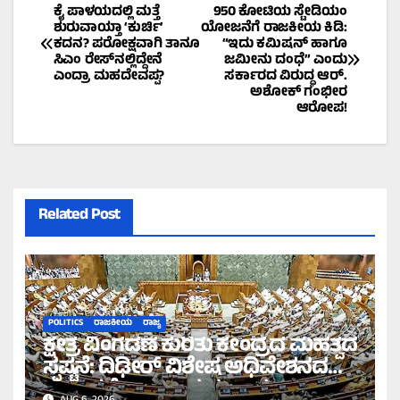
Post
ಕೈ ಪಾಳಯದಲ್ಲಿ ಮತ್ತೆ
950 ಕೋಟಿಯ ಸ್ಟೇಡಿಯಂ
ಶುರುವಾಯ್ತಾ ‘ಕುರ್ಚಿ’
ಯೋಜನೆಗೆ ರಾಜಕೀಯ ಕಿಡಿ:
ಕದನ? ಪರೋಕ್ಷವಾಗಿ ತಾನೂ
“ಇದು ಕಮಿಷನ್ ಹಾಗೂ
navigation
ಸಿಎಂ ರೇಸ್‌ನಲ್ಲಿದ್ದೇನೆ
ಜಮೀನು ದಂಧೆ” ಎಂದು
ಎಂದ್ರಾ ಮಹದೇವಪ್ಪ?
ಸರ್ಕಾರದ ವಿರುದ್ಧ ಆರ್.
ಅಶೋಕ್ ಗಂಭೀರ
ಆರೋಪ!
Related Post
POLITICS
ರಾಜಕೀಯ
ರಾಜ್ಯ
ಕ್ಷೇತ್ರ ವಿಂಗಡಣೆ ಕುರಿತು ಕೇಂದ್ರದ ಮಹತ್ವದ
ಸ್ಪಷ್ಟನೆ: ದಿಢೀರ್ ವಿಶೇಷ ಅಧಿವೇಶನದ
ಪ್ರಸ್ತಾವನೆ ಇಲ್ಲ ಎಂದ ಸರ್ಕಾರ!