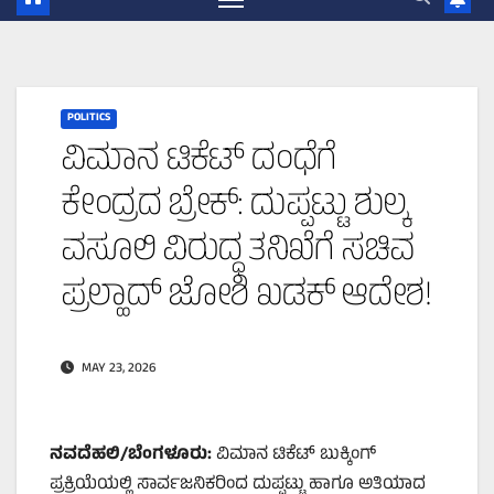
POLITICS
ವಿಮಾನ ಟಿಕೆಟ್ ದಂಧೆಗೆ
ಕೇಂದ್ರದ ಬ್ರೇಕ್: ದುಪ್ಪಟ್ಟು ಶುಲ್ಕ
ವಸೂಲಿ ವಿರುದ್ಧ ತನಿಖೆಗೆ ಸಚಿವ
ಪ್ರಲ್ಹಾದ್ ಜೋಶಿ ಖಡಕ್ ಆದೇಶ!
MAY 23, 2026
ನವದೆಹಲಿ/ಬೆಂಗಳೂರು:
ವಿಮಾನ ಟಿಕೆಟ್ ಬುಕ್ಕಿಂಗ್
ಪ್ರಕ್ರಿಯೆಯಲ್ಲಿ ಸಾರ್ವಜನಿಕರಿಂದ ದುಪ್ಪಟ್ಟು ಹಾಗೂ ಅತಿಯಾದ