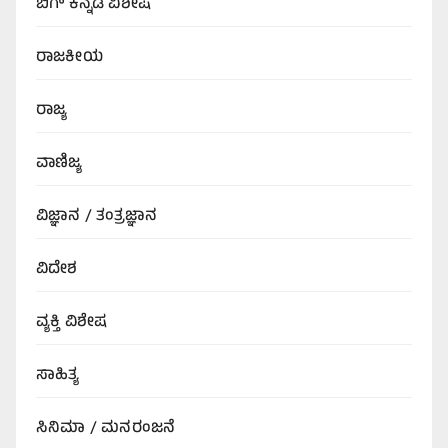
ಬಿಗ್‌ ಕನ್ನಡ ವಿಶೇಷ
ರಾಜಕೀಯ
ರಾಜ್ಯ
ವಾಣಿಜ್ಯ
ವಿಜ್ಞಾನ / ತಂತ್ರಜ್ಞಾನ
ವಿದೇಶ
ವ್ಯಕ್ತಿ ವಿಶೇಷ
ಸಾಹಿತ್ಯ
ಸಿನಿಮಾ / ಮನರಂಜನೆ