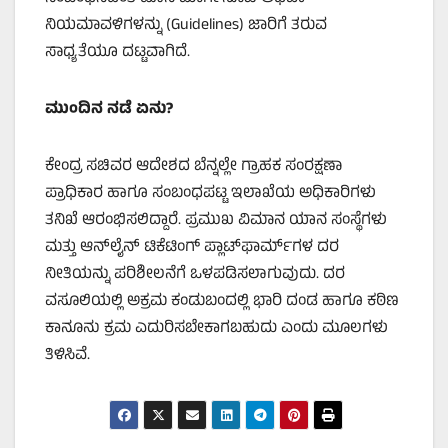
ನಿಯಮಾವಳಿಗಳನ್ನು (Guidelines) ಜಾರಿಗೆ ತರುವ
ಸಾಧ್ಯತೆಯೂ ದಟ್ಟವಾಗಿದೆ.
ಮುಂದಿನ ನಡೆ ಏನು?
ಕೇಂದ್ರ ಸಚಿವರ ಆದೇಶದ ಬೆನ್ನಲ್ಲೇ ಗ್ರಾಹಕ ಸಂರಕ್ಷಣಾ
ಪ್ರಾಧಿಕಾರ ಹಾಗೂ ಸಂಬಂಧಪಟ್ಟ ಇಲಾಖೆಯ ಅಧಿಕಾರಿಗಳು
ತನಿಖೆ ಆರಂಭಿಸಲಿದ್ದಾರೆ. ಪ್ರಮುಖ ವಿಮಾನ ಯಾನ ಸಂಸ್ಥೆಗಳು
ಮತ್ತು ಆನ್‌ಲೈನ್ ಟಿಕೆಟಿಂಗ್ ಪ್ಲಾಟ್‌ಫಾರ್ಮ್‌ಗಳ ದರ
ನೀತಿಯನ್ನು ಪರಿಶೀಲನೆಗೆ ಒಳಪಡಿಸಲಾಗುವುದು. ದರ
ವಸೂಲಿಯಲ್ಲಿ ಅಕ್ರಮ ಕಂಡುಬಂದಲ್ಲಿ ಭಾರಿ ದಂಡ ಹಾಗೂ ಕಠಿಣ
ಕಾನೂನು ಕ್ರಮ ಎದುರಿಸಬೇಕಾಗಬಹುದು ಎಂದು ಮೂಲಗಳು
ತಿಳಿಸಿವೆ.