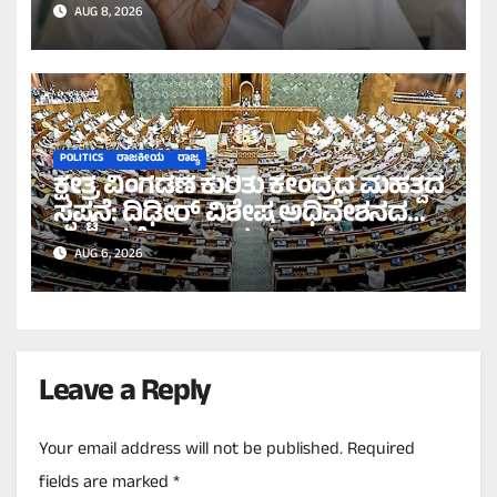
ನಾಯಕರ ಉಪಸ್ಥಿತಿ ಖಚಿತಪಡಿಸಿದ
AUG 8, 2026
ಹೆಚ್.ಡಿ.ಕೆ!
POLITICS
ರಾಜಕೀಯ
ರಾಜ್ಯ
ಕ್ಷೇತ್ರ ವಿಂಗಡಣೆ ಕುರಿತು ಕೇಂದ್ರದ ಮಹತ್ವದ
ಸ್ಪಷ್ಟನೆ: ದಿಢೀರ್ ವಿಶೇಷ ಅಧಿವೇಶನದ
ಪ್ರಸ್ತಾವನೆ ಇಲ್ಲ ಎಂದ ಸರ್ಕಾರ!
AUG 6, 2026
Leave a Reply
Your email address will not be published.
Required
fields are marked
*