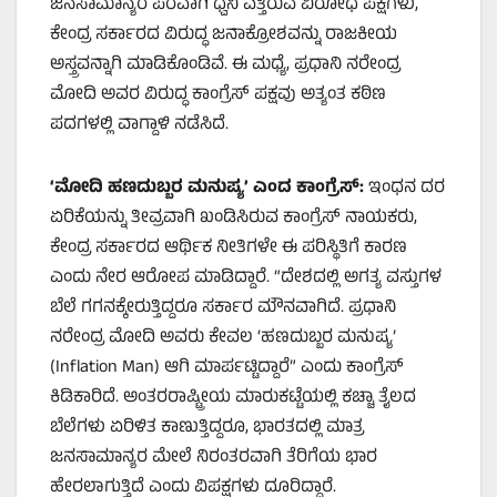
ಜನಸಾಮಾನ್ಯರ ಪರವಾಗಿ ಧ್ವನಿ ಎತ್ತಿರುವ ವಿರೋಧ ಪಕ್ಷಗಳು,
ಕೇಂದ್ರ ಸರ್ಕಾರದ ವಿರುದ್ಧ ಜನಾಕ್ರೋಶವನ್ನು ರಾಜಕೀಯ
ಅಸ್ತ್ರವನ್ನಾಗಿ ಮಾಡಿಕೊಂಡಿವೆ. ಈ ಮಧ್ಯೆ, ಪ್ರಧಾನಿ ನರೇಂದ್ರ
ಮೋದಿ ಅವರ ವಿರುದ್ಧ ಕಾಂಗ್ರೆಸ್ ಪಕ್ಷವು ಅತ್ಯಂತ ಕಠಿಣ
ಪದಗಳಲ್ಲಿ ವಾಗ್ದಾಳಿ ನಡೆಸಿದೆ.
‘
ಮೋದಿ ಹಣದುಬ್ಬರ ಮನುಷ್ಯ’
ಎಂದ ಕಾಂಗ್ರೆಸ್:
ಇಂಧನ ದರ
ಏರಿಕೆಯನ್ನು ತೀವ್ರವಾಗಿ ಖಂಡಿಸಿರುವ ಕಾಂಗ್ರೆಸ್ ನಾಯಕರು,
ಕೇಂದ್ರ ಸರ್ಕಾರದ ಆರ್ಥಿಕ ನೀತಿಗಳೇ ಈ ಪರಿಸ್ಥಿತಿಗೆ ಕಾರಣ
ಎಂದು ನೇರ ಆರೋಪ ಮಾಡಿದ್ದಾರೆ. “ದೇಶದಲ್ಲಿ ಅಗತ್ಯ ವಸ್ತುಗಳ
ಬೆಲೆ ಗಗನಕ್ಕೇರುತ್ತಿದ್ದರೂ ಸರ್ಕಾರ ಮೌನವಾಗಿದೆ. ಪ್ರಧಾನಿ
ನರೇಂದ್ರ ಮೋದಿ ಅವರು ಕೇವಲ ‘ಹಣದುಬ್ಬರ ಮನುಷ್ಯ’
(Inflation Man) ಆಗಿ ಮಾರ್ಪಟ್ಟಿದ್ದಾರೆ” ಎಂದು ಕಾಂಗ್ರೆಸ್
ಕಿಡಿಕಾರಿದೆ. ಅಂತರರಾಷ್ಟ್ರೀಯ ಮಾರುಕಟ್ಟೆಯಲ್ಲಿ ಕಚ್ಚಾ ತೈಲದ
ಬೆಲೆಗಳು ಏರಿಳಿತ ಕಾಣುತ್ತಿದ್ದರೂ, ಭಾರತದಲ್ಲಿ ಮಾತ್ರ
ಜನಸಾಮಾನ್ಯರ ಮೇಲೆ ನಿರಂತರವಾಗಿ ತೆರಿಗೆಯ ಭಾರ
ಹೇರಲಾಗುತ್ತಿದೆ ಎಂದು ವಿಪಕ್ಷಗಳು ದೂರಿದ್ದಾರೆ.