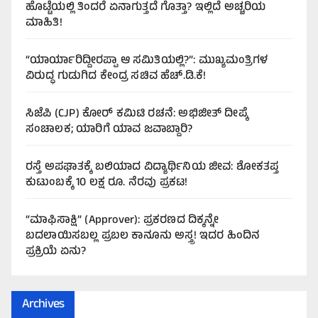
ಹೊಟ್ಟೆಯಲ್ಲಿ ತಿಂದರೆ ಏನಾಗುತ್ತದೆ ಗೊತ್ತಾ? ಇಲ್ಲಿದೆ ಅಚ್ಚರಿಯ
ಮಾಹಿತಿ!
“ಯಾರ್ಯಾರಿದ್ದೀರಪ್ಪಾ ಆ ಸಮಿತಿಯಲ್ಲಿ?”: ಮುಖ್ಯಮಂತ್ರಿಗಳ
ವಿರುದ್ಧ ಗುಡುಗಿದ ಕೇಂದ್ರ ಸಚಿವ ಹೆಚ್.ಡಿ.ಕೆ!
ಸಿಜೆಪಿ (CJP) ಕೋರ್ ಕಮಿಟಿ ರಚನೆ: ಅಭಿಜೀತ್ ದೀಪ್ಕೆ
ಸಂಚಾಲಕ; ಯಾರಿಗೆ ಯಾವ ಜವಾಬ್ದಾರಿ?
ರಸ್ತೆ ಅಪಘಾತಕ್ಕೆ ಬಲಿಯಾದ ವಿದ್ಯಾರ್ಥಿನಿಯ ಜೀವ: ಶೋಕತಪ್ತ
ಕುಟುಂಬಕ್ಕೆ 10 ಲಕ್ಷ ರೂ. ನೆರವು ಪ್ರಕಟ!
“ಮಾಫಿಸಾಕ್ಷಿ” (Approver): ಪ್ರಕರಣದ ದಿಕ್ಕನ್ನೇ
ಬದಲಾಯಿಸಬಲ್ಲ ಪ್ರಬಲ ಕಾನೂನು ಅಸ್ತ್ರ! ಇದರ ಹಿಂದಿನ
ಪ್ರಕ್ರಿಯೆ ಏನು?
Archives