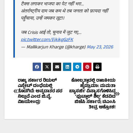
टैक्स लगाकर भाजपा का पेट नहीं भरा…
अंतर्राष्ट्रीय दाम जब कम थे तब जनता को फ़ायदा नहीं
पहुँचाया, उन्हें जमकर लूटा।
जब Crisis आई तो, चुनाव में जुट गए,…
pic.twitter.com/EjkikgGzFK
— Mallikarjun Kharge (@kharge)
May 23, 2026
Post
ರಾಜ್ಯ ಸರ್ಕಾರ ರಿಯಲ್
ಕೋಲ್ಕತ್ತಾದಲ್ಲಿ ರಾಜಕೀಯ
ಎಸ್ಟೇಟ್ ದಂಧೆಯಲ್ಲಿ
ಹೈಡ್ರಾಮಾ: ಮಮತಾ
ತೊಡಗಿದೆ: ಅನ್ನದಾತರ ಪರ
ಬ್ಯಾನರ್ಜಿ ವಿನ್ಯಾಸಗೊಳಿಸಿದ್ದ
navigation
ನಿಲ್ಲುವೆ ಎಂದ ಬಿ.ವೈ.
‘ಫುಟ್ಬಾಲ್ ಶಿಲ್ಪ’ ಕೆಡವಿದ
ವಿಜಯೇಂದ್ರ!
ಬಿಜೆಪಿ ಸರ್ಕಾರ; ಟಿಎಂಸಿ
ತೀವ್ರ ಆಕ್ರೋಶ!