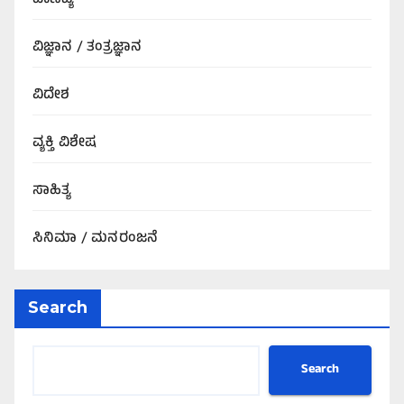
ವಾಣಿಜ್ಯ
ವಿಜ್ಞಾನ / ತಂತ್ರಜ್ಞಾನ
ವಿದೇಶ
ವ್ಯಕ್ತಿ ವಿಶೇಷ
ಸಾಹಿತ್ಯ
ಸಿನಿಮಾ / ಮನರಂಜನೆ
Search
Search