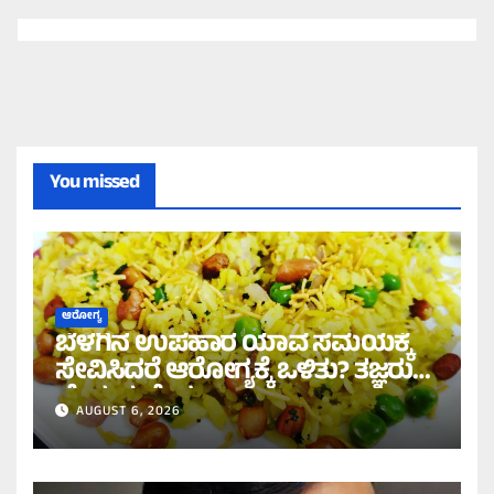
You missed
ಆರೋಗ್ಯ
ಬೆಳಗಿನ ಉಪಹಾರ ಯಾವ ಸಮಯಕ್ಕೆ
ಸೇವಿಸಿದರೆ ಆರೋಗ್ಯಕ್ಕೆ ಒಳಿತು? ತಜ್ಞರು
ಹೇಳುವುದೇನು?
AUGUST 6, 2026