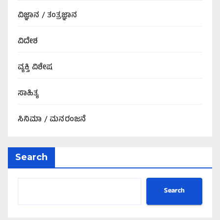
ವಿಜ್ಞಾನ / ತಂತ್ರಜ್ಞಾನ
ವಿದೇಶ
ವ್ಯಕ್ತಿ ವಿಶೇಷ
ಸಾಹಿತ್ಯ
ಸಿನಿಮಾ / ಮನರಂಜನೆ
Search
Search