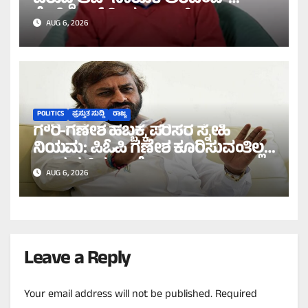
ಕೇಜ್ರಿವಾಲ್ ತೀವ್ರ ವಾಗ್ದಾಳಿ!
AUG 6, 2026
POLITICS
ಪ್ರಸ್ತುತ ಸುದ್ದಿ
ರಾಜ್ಯ
ಗೌರಿ-ಗಣೇಶ ಹಬ್ಬಕ್ಕೆ ಪರಿಸರ ಸ್ನೇಹಿ
ನಿಯಮ: ಪಿಓಪಿ ಗಣೇಶ ಕೂರಿಸುವಂತಿಲ್ಲ
ಎಂದ ಸಚಿವ ಖಂಡ್ರೆ!
AUG 6, 2026
Leave a Reply
Your email address will not be published.
Required