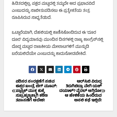
ಹಿಡಿತದಲ್ಲಿಲ್ಲ, ಪಕ್ಷದ ಮಟ್ಟದಲ್ಲಿ ತಮ್ಮದೇ ಆದ ಪ್ರಭಾವವಿದೆ
ಎಂಬುದನ್ನು ಸಾಬೀತುಪಡಿಸಲು ಈ ಪ್ರತ್ಯೇಕತೆಯ ತಂತ್ರ
ರೂಪಿಸಿರುವ ಸಾಧ್ಯತೆಯಿದೆ.
ಒಟ್ಟಾರೆಯಾಗಿ, ದೆಹಲಿಯಲ್ಲಿ ಕಾಣಿಸಿಕೊಂಡಿರುವ ಈ ‘ದೂರ
ದೂರ’ ವಿದ್ಯಮಾನವು ಮುಂದಿನ ದಿನಗಳಲ್ಲಿ ರಾಜ್ಯ ಕಾಂಗ್ರೆಸ್‌ನಲ್ಲಿ
ದೊಡ್ಡ ಮಟ್ಟದ ರಾಜಕೀಯ ಮೇಲಾಟಗಳಿಗೆ ಮುನ್ನುಡಿ
ಬರೆಯಲಿದೆಯೇ ಎಂಬುದನ್ನು ಕಾದುನೋಡಬೇಕಿದೆ.
Post
ಪರಿಸರ ಸಂರಕ್ಷಣೆಗೆ ಸಚಿವ
ಆರ್‌ಸಿಬಿ ವಿರುದ್ಧ
ಈಶ್ವರ ಖಂಡ್ರೆ ಬಿಗ್ ಮೂವ್:
ತಿರುಗಿಬಿದ್ರಾ ವೇಗಿ ಯಶ್
ಪ್ಲಾಸ್ಟಿಕ್ ಮುಕ್ತ ಕುಕ್ಕೆ
ದಯಾಳ್? ವೈರಲ್ ಆಗ್ತಿರೋ
navigation
ಸುಬ್ರಹ್ಮಣ್ಯಕ್ಕಾಗಿ ಕಠಿಣ
ಆ ಹೇಳಿಕೆಯ ಹಿಂದಿರುವ
ತಪಾಸಣೆಗೆ ಆದೇಶ!
ಅಸಲಿ ಕಥೆ ಇಲ್ಲಿದೆ!