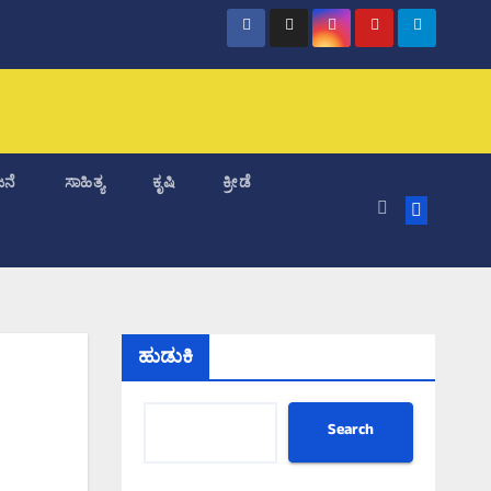
ನೆ
ಸಾಹಿತ್ಯ
ಕೃಷಿ
ಕ್ರೀಡೆ
ಹುಡುಕಿ
Search