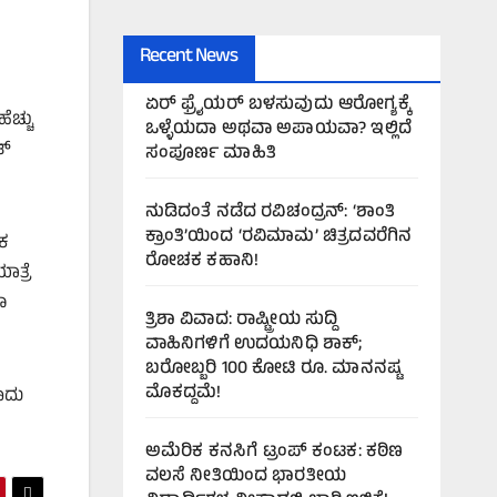
Recent News
ಏರ್‌ ಫ್ರೈಯರ್‌ ಬಳಸುವುದು ಆರೋಗ್ಯಕ್ಕೆ
ೆಚ್ಚು
ಒಳ್ಳೆಯದಾ ಅಥವಾ ಅಪಾಯವಾ? ಇಲ್ಲಿದೆ
್‌
ಸಂಪೂರ್ಣ ಮಾಹಿತಿ
ನುಡಿದಂತೆ ನಡೆದ ರವಿಚಂದ್ರನ್: ‘ಶಾಂತಿ
ಕ್ರಾಂತಿ’ಯಿಂದ ‘ರವಿಮಾಮ’ ಚಿತ್ರದವರೆಗಿನ
ಟಕ
ರೋಚಕ ಕಹಾನಿ!
ಾತ್ರೆ
ಾ
ತ್ರಿಶಾ ವಿವಾದ: ರಾಷ್ಟ್ರೀಯ ಸುದ್ದಿ
ವಾಹಿನಿಗಳಿಗೆ ಉದಯನಿಧಿ ಶಾಕ್;
ಬರೋಬ್ಬರಿ 100 ಕೋಟಿ ರೂ. ಮಾನನಷ್ಟ
ಮೊಕದ್ದಮೆ!
ಾದು
ಅಮೆರಿಕ ಕನಸಿಗೆ ಟ್ರಂಪ್ ಕಂಟಕ: ಕಠಿಣ
ವಲಸೆ ನೀತಿಯಿಂದ ಭಾರತೀಯ