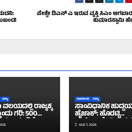
 ಮದನಿ:
ಪೇಶ್ವೇ ಡಿಎನ್‌ ಎ ಇರುವ ವ್ಯಕ್ತಿ ಸಿಎಂ ಆಗಬಾ
ಮುಖಂಡ!
ಕುಮಾರಸ್ವಾಮಿ ಹೇ
ರಾಜ್ಯ
ರಾಜಕೀಯ
ರಾಜ್ಯ
ಾ ವಲಯದಲ್ಲಿ ರಾಜ್ಯಕ್ಕೆ
ಸಾಂವಿಧಾನಿಕ ಹುದ್ದೆ
ಂದು ಗರಿ: 500
ಹೈಜಾಕ್: ಹೊರಟ್ಟಿ
 ರೂ. ಹೂಡಿಕೆ
ರಾಜೀನಾಮೆ ವಿಚಾರದಲ್
2026
AUG 7, 2026
ಿರುವ ಸೆಂಟಮ್
ಕಾಂಗ್ರೆಸ್ ವಿರುದ್ಧ