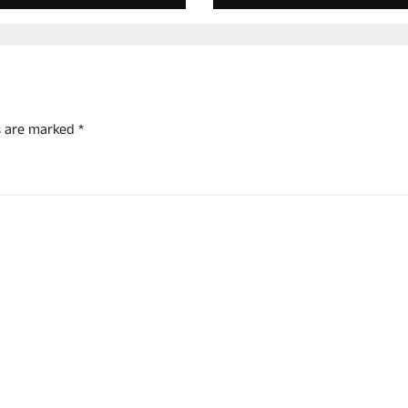
್ರಾನಿಕ್ಸ್- ಸಚಿವ ಎಂ.ಬಿ.
ಹರಿದಾಯ್ದ ಬೊಮ್ಮಾಯ
ಲ್.
ds are marked
*