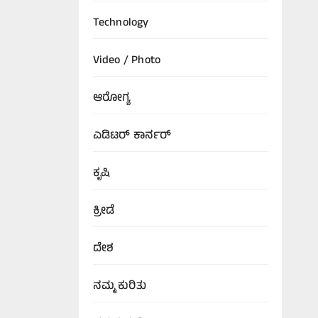
Technology
Video / Photo
ಆರೋಗ್ಯ
ಎಡಿಟರ್‌ ಕಾರ್ನರ್
ಕೃಷಿ
ಕ್ರೀಡೆ
ದೇಶ
ನಮ್ಮ ಕುರಿತು