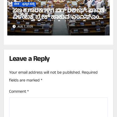
ದೇಶ
ಪ್ರಸ್ತುತ ಸುದ್ದಿ
ಸಣ್ಣ ಕೈಗಾರಿಕೆಗಳಿಗೆ ಬಿಗ್ ರಿಲೀಫ್: ಪಾವತಿ
ವಿಳಂಬಕ್ಕೆ ಬ್ರೇಕ್ ಹಾಕುವ ‘ಎಂಎಸ್‌ಎಂಇ
ಮಸೂದೆ’ ಲೋಕಸಭೆಯಲ್ಲಿ ಅಂಗೀಕಾರ!
AUG 7, 2026
Leave a Reply
Your email address will not be published.
Required
fields are marked
*
Comment
*