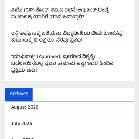
ಸಿಜೆಪಿ (CJP) ಕೋರ್ ಕಮಿಟಿ ರಚನೆ: ಅಭಿಜೀತ್ ದೀಪ್ಕೆ
ಸಂಚಾಲಕ; ಯಾರಿಗೆ ಯಾವ ಜವಾಬ್ದಾರಿ?
ರಸ್ತೆ ಅಪಘಾತಕ್ಕೆ ಬಲಿಯಾದ ವಿದ್ಯಾರ್ಥಿನಿಯ ಜೀವ: ಶೋಕತಪ್ತ
ಕುಟುಂಬಕ್ಕೆ 10 ಲಕ್ಷ ರೂ. ನೆರವು ಪ್ರಕಟ!
“ಮಾಫಿಸಾಕ್ಷಿ” (Approver): ಪ್ರಕರಣದ ದಿಕ್ಕನ್ನೇ
ಬದಲಾಯಿಸಬಲ್ಲ ಪ್ರಬಲ ಕಾನೂನು ಅಸ್ತ್ರ! ಇದರ ಹಿಂದಿನ
ಪ್ರಕ್ರಿಯೆ ಏನು?
Archives
August 2026
July 2026