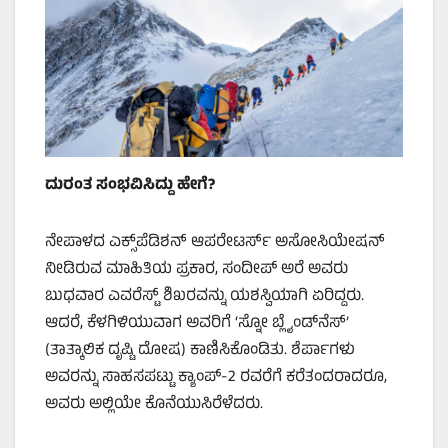
ದುರಂತ ಸಂಭವಿಸಿದ್ದು ಹೇಗೆ?
ನೇಪಾಳದ ಎಕ್ಸ್‌ಪೆಡಿಶನ್ ಆಪರೇಟರ್ಸ್ ಅಸೋಸಿಯೇಷನ್
ನೀಡಿರುವ ಮಾಹಿತಿಯ ಪ್ರಕಾರ, ಸಂದೀಪ್ ಅರೆ ಅವರು
ಬುಧವಾರ ಎವರೆಸ್ಟ್ ಶಿಖರವನ್ನು ಯಶಸ್ವಿಯಾಗಿ ಏರಿದ್ದರು.
ಆದರೆ, ಕೆಳಗಿಳಿಯುವಾಗ ಅವರಿಗೆ ‘ಸ್ನೋ ಬ್ಲೈಂಡ್‌ನೆಸ್’
(ತಾತ್ಕಾಲಿಕ ದೃಷ್ಟಿ ದೋಷ) ಕಾಣಿಸಿಕೊಂಡಿತು. ಶೆರ್ಪಾಗಳು
ಅವರನ್ನು ಸಾಹಸಪಟ್ಟು ಕ್ಯಾಂಪ್-2 ರವರೆಗೆ ಕರೆತಂದರಾದರೂ,
ಅವರು ಅಲ್ಲಿಯೇ ಕೊನೆಯುಸಿರೆಳೆದರು.