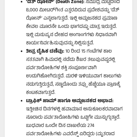
‘
ಡೆತ್ ಝೋನ್’ (Death Zone):
ಸಮುದ್ರ ಮಟ್ಟದಿಂದ
8,000 ಮೀಟರ್‌ಗಿಂತ ಎತ್ತರವಿರುವ ಪ್ರದೇಶವನ್ನು ‘ಡೆತ್
ಝೋನ್’ ಎನ್ನಲಾಗುತ್ತದೆ. ಇಲ್ಲಿ ಆಮ್ಲಜನಕದ ಪ್ರಮಾಣ
ಕೇವಲ ಮೂರನೇ ಒಂದು ಭಾಗದಷ್ಟು ಮಾತ್ರ ಇರುತ್ತದೆ.
ಇಲ್ಲಿ ಮನುಷ್ಯನ ದೇಹದ ಅಂಗಾಂಗಗಳು ನಿಧಾನವಾಗಿ
ಕಾರ್ಯನಿರ್ವಹಿಸುವುದನ್ನು ನಿಲ್ಲಿಸುತ್ತವೆ.
ತೀವ್ರ ದೈಹಿಕ ದಣಿವು:
10 ರಿಂದ 15 ಗಂಟೆಗಳ ಕಾಲ
ಸತತವಾಗಿ ಹಿಮದಲ್ಲಿ ನಡೆದು ಶಿಖರ ತಲುಪುವಷ್ಟರಲ್ಲಿ
ಪರ್ವತಾರೋಹಿಗಳ ಶಕ್ತಿ ಸಂಪೂರ್ಣವಾಗಿ
ಉಡುಗಿಹೋಗಿರುತ್ತದೆ. ಮರಳಿ ಇಳಿಯುವಾಗ ಕಾಲುಗಳು
ನಡುಗುತ್ತಿರುತ್ತವೆ, ಸಣ್ಣದೊಂದು ತಪ್ಪು ಹೆಜ್ಜೆಯೂ ಪ್ರಾಣಕ್ಕೆ
ಕಂಟಕವಾಗುತ್ತದೆ.
ಟ್ರಾಫಿಕ್ ಜಾಮ್ ಹಾಗೂ ಆಮ್ಲಜನಕದ ಅಭಾವ:
ಇತ್ತೀಚಿನ ದಿನಗಳಲ್ಲಿ ಹವಾಮಾನ ಅನುಕೂಲಕರವಾದಾಗ
ನೂರಾರು ಪರ್ವತಾರೋಹಿಗಳು ಒಟ್ಟಿಗೇ ಮುನ್ನುಗ್ಗುತ್ತಾರೆ.
ಬುಧವಾರ ಒಂದೇ ದಿನ ದಾಖಲೆಯ 274
ಪರ್ವತಾರೋಹಿಗಳು ಎವರೆಸ್ಟ್ ಏರಿದ್ದರು (ಮೃತರಾದ