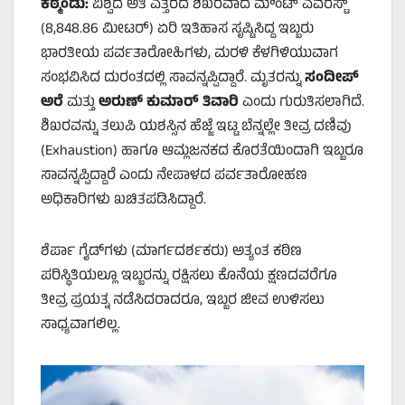
ಕಠ್ಮಂಡು:
ವಿಶ್ವದ ಅತಿ ಎತ್ತರದ ಶಿಖರವಾದ ಮೌಂಟ್ ಎವರೆಸ್ಟ್
(8,848.86 ಮೀಟರ್) ಏರಿ ಇತಿಹಾಸ ಸೃಷ್ಟಿಸಿದ್ದ ಇಬ್ಬರು
ಭಾರತೀಯ ಪರ್ವತಾರೋಹಿಗಳು, ಮರಳಿ ಕೆಳಗಿಳಿಯುವಾಗ
ಸಂಭವಿಸಿದ ದುರಂತದಲ್ಲಿ ಸಾವನ್ನಪ್ಪಿದ್ದಾರೆ. ಮೃತರನ್ನು
ಸಂದೀಪ್
ಅರೆ
ಮತ್ತು
ಅರುಣ್ ಕುಮಾರ್ ತಿವಾರಿ
ಎಂದು ಗುರುತಿಸಲಾಗಿದೆ.
ಶಿಖರವನ್ನು ತಲುಪಿ ಯಶಸ್ಸಿನ ಹೆಜ್ಜೆ ಇಟ್ಟ ಬೆನ್ನಲ್ಲೇ ತೀವ್ರ ದಣಿವು
(Exhaustion) ಹಾಗೂ ಆಮ್ಲಜನಕದ ಕೊರತೆಯಿಂದಾಗಿ ಇಬ್ಬರೂ
ಸಾವನ್ನಪ್ಪಿದ್ದಾರೆ ಎಂದು ನೇಪಾಳದ ಪರ್ವತಾರೋಹಣ
ಅಧಿಕಾರಿಗಳು ಖಚಿತಪಡಿಸಿದ್ದಾರೆ.
ಶೆರ್ಪಾ ಗೈಡ್‌ಗಳು (ಮಾರ್ಗದರ್ಶಕರು) ಅತ್ಯಂತ ಕಠಿಣ
ಪರಿಸ್ಥಿತಿಯಲ್ಲೂ ಇಬ್ಬರನ್ನು ರಕ್ಷಿಸಲು ಕೊನೆಯ ಕ್ಷಣದವರೆಗೂ
ತೀವ್ರ ಪ್ರಯತ್ನ ನಡೆಸಿದರಾದರೂ, ಇಬ್ಬರ ಜೀವ ಉಳಿಸಲು
ಸಾಧ್ಯವಾಗಲಿಲ್ಲ.