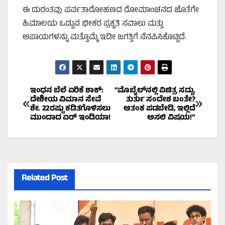
ಈ ದುರಂತವು ಪರ್ವತಾರೋಹಣದ ರೋಮಾಂಚನದ ಜೊತೆಗೇ
ಹಿಮಾಲಯ ಒಡ್ಡುವ ಭೀಕರ ಪ್ರಕೃತಿ ಸವಾಲು ಮತ್ತು
ಅಪಾಯಗಳನ್ನು ಮತ್ತೊಮ್ಮೆ ಇಡೀ ಜಗತ್ತಿಗೆ ನೆನಪಿಸಿಕೊಟ್ಟಿದೆ.
Post
ಇಂಧನ ಬೆಲೆ ಏರಿಕೆ ಶಾಕ್:
“ಮೊಬೈಲ್‌ನಲ್ಲಿ ವಿಚಿತ್ರ ಸದ್ದು,
ದೇಶೀಯ ವಿಮಾನ ಸೇವೆ
ತುರ್ತು ಸಂದೇಶ ಬಂತೇ?
ಶೇ. 22ರಷ್ಟು ಕಡಿತಗೊಳಿಸಲು
ಆತಂಕ ಪಡಬೇಡಿ, ಇಲ್ಲಿದೆ
navigation
ಮುಂದಾದ ಏರ್ ಇಂಡಿಯಾ!
ಅಸಲಿ ವಿಷಯ!”
Related Post