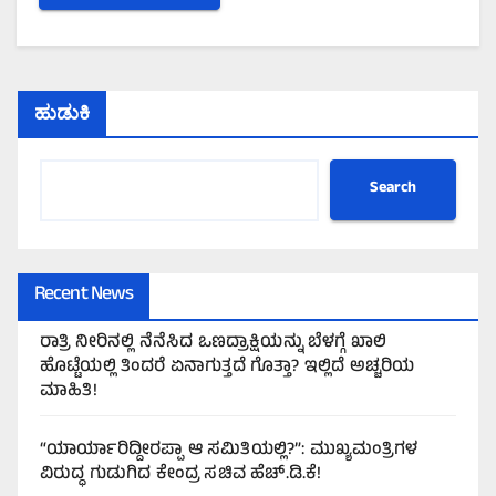
ಹುಡುಕಿ
Search
Recent News
ರಾತ್ರಿ ನೀರಿನಲ್ಲಿ ನೆನೆಸಿದ ಒಣದ್ರಾಕ್ಷಿಯನ್ನು ಬೆಳಗ್ಗೆ ಖಾಲಿ
ಹೊಟ್ಟೆಯಲ್ಲಿ ತಿಂದರೆ ಏನಾಗುತ್ತದೆ ಗೊತ್ತಾ? ಇಲ್ಲಿದೆ ಅಚ್ಚರಿಯ
ಮಾಹಿತಿ!
“ಯಾರ್ಯಾರಿದ್ದೀರಪ್ಪಾ ಆ ಸಮಿತಿಯಲ್ಲಿ?”: ಮುಖ್ಯಮಂತ್ರಿಗಳ
ವಿರುದ್ಧ ಗುಡುಗಿದ ಕೇಂದ್ರ ಸಚಿವ ಹೆಚ್.ಡಿ.ಕೆ!