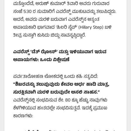
ಮತ್ತೊಂದೆಡೆ, ಅರುಣ್ ಕುಮಾರ್ ತಿವಾರಿ ಅವರು ಗುರುವಾರ
ಸಂಜೆ 5:30 ರ ಸುಮಾರಿಗೆ ಎವರೆಸ್ಟ್ ಮುಕುಟವನ್ನು ತಲುಪಿದ್ದರು.
ಆದರೆ, ಅವರು ಮರಳಿ ಬರುವಾಗ ಎವರೆಸ್ಟ್‌ನ ಅತ್ಯಂತ
ಅಪಾಯಕಾರಿ ಭಾಗವಾದ ‘ಹಿಲರಿ ಸ್ಟೆಪ್’ (Hillary Step) ಬಳಿ
ತೀವ್ರ ಸುಸ್ತಾಗಿ ಕುಸಿದು ಬಿದ್ದು ಸಾವನ್ನಪ್ಪಿದ್ದಾರೆ.
ಎವರೆಸ್ಟ್ ‘
ಡೆತ್ ಝೋನ್’
ಮತ್ತು ಇಳಿಯುವಾಗ ಇರುವ
ಅಪಾಯಗಳು: ಒಂದು ವಿಶ್ಲೇಷಣೆ
ಪರ್ವತಾರೋಹಣ ಲೋಕದಲ್ಲಿ ಒಂದು ಕಹಿ ಸತ್ಯವಿದೆ:
“
ಶಿಖರವನ್ನು ತಲುಪುವುದು ಕೇವಲ ಅರ್ಧ ಹಾದಿ ಮಾತ್ರ,
ಸುರಕ್ಷಿತವಾಗಿ ಮರಳಿ ಬರುವುದೇ ಅಸಲಿ ಸಾಹಸ.”
ಎವರೆಸ್ಟ್‌ನಲ್ಲಿ ಸಂಭವಿಸುವ ಶೇ. 80 ಕ್ಕೂ ಹೆಚ್ಚು ಸಾವುಗಳು
ಕೆಳಗಿಳಿಯುವ ಹಂತದಲ್ಲೇ ಸಂಭವಿಸುತ್ತವೆ. ಇದಕ್ಕೆ ಪ್ರಮುಖ
ಕಾರಣಗಳು: