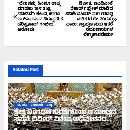
Post
“ದೇಶವನ್ನು ಹಿಂದೂ ರಾಷ್ಟ್ರ
ಡಿಎಂಕೆ, ಐಎಡಿಎಂಕೆ
ಮಾಡಲು ‘SIR’ ತಂತ್ರ
ರೆಕಾರ್ಡ್ ಬ್ರೇಕ್ ಮಾಡಿದ
ನಡೀತಿದೆ”: ಕೇಂದ್ರ ಹಾಗೂ
ಟಿವಿಕೆ: ವಿಜಯ್ ಸರ್ಕಾರದಲ್ಲಿ
navigation
ಆರ್‌ಎಸ್‌ಎಸ್ ವಿರುದ್ಧ ಬಿ.ಕೆ.
ದಲಿತರಿಗೆ ಶೇ. 20ರಷ್ಟು
ಹರಿಪ್ರಸಾದ್ ಗಂಭೀರ
ಪಾಲು; ಬ್ರಾಹ್ಮಣ ಮತ್ತು ಇತರೆ
ಆರೋಪ!
ಸಮುದಾಯಗಳ
ಲೆಕ್ಕಾಚಾರವೇನು?
Related Post
POLITICS
ರಾಜಕೀಯ
ರಾಜ್ಯ
ಕ್ಷೇತ್ರ ವಿಂಗಡಣೆ ಕುರಿತು ಕೇಂದ್ರದ ಮಹತ್ವದ
ಸ್ಪಷ್ಟನೆ: ದಿಢೀರ್ ವಿಶೇಷ ಅಧಿವೇಶನದ
ಪ್ರಸ್ತಾವನೆ ಇಲ್ಲ ಎಂದ ಸರ್ಕಾರ!