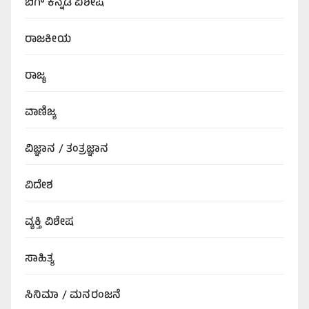
ಬಿಗ್‌ ಕನ್ನಡ ವಿಶೇಷ
ರಾಜಕೀಯ
ರಾಜ್ಯ
ವಾಣಿಜ್ಯ
ವಿಜ್ಞಾನ / ತಂತ್ರಜ್ಞಾನ
ವಿದೇಶ
ವ್ಯಕ್ತಿ ವಿಶೇಷ
ಸಾಹಿತ್ಯ
ಸಿನಿಮಾ / ಮನರಂಜನೆ