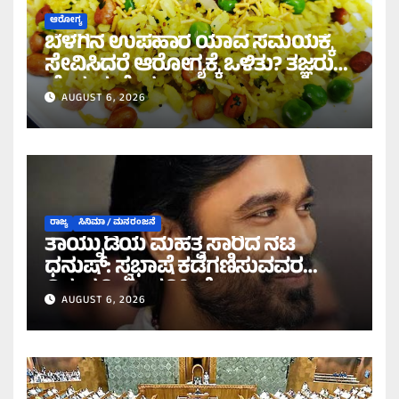
ಆರೋಗ್ಯ
ಬೆಳಗಿನ ಉಪಹಾರ ಯಾವ ಸಮಯಕ್ಕೆ
ಸೇವಿಸಿದರೆ ಆರೋಗ್ಯಕ್ಕೆ ಒಳಿತು? ತಜ್ಞರು
ಹೇಳುವುದೇನು?
AUGUST 6, 2026
ರಾಜ್ಯ
ಸಿನಿಮಾ / ಮನರಂಜನೆ
ತಾಯ್ನುಡಿಯ ಮಹತ್ವ ಸಾರಿದ ನಟ
ಧನುಷ್: ಸ್ವಭಾಷೆ ಕಡೆಗಣಿಸುವವರ
ವಿರುದ್ಧ ತೀಕ್ಷ್ಣ ಪ್ರತಿಕ್ರಿಯೆ!
AUGUST 6, 2026