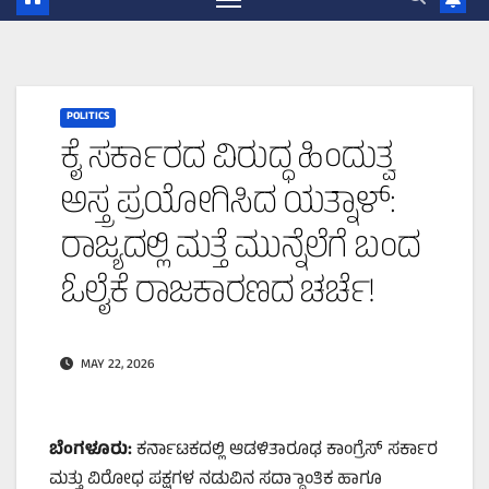
POLITICS
ಕೈ ಸರ್ಕಾರದ ವಿರುದ್ಧ ಹಿಂದುತ್ವ
ಅಸ್ತ್ರ ಪ್ರಯೋಗಿಸಿದ ಯತ್ನಾಳ್:
ರಾಜ್ಯದಲ್ಲಿ ಮತ್ತೆ ಮುನ್ನೆಲೆಗೆ ಬಂದ
ಓಲೈಕೆ ರಾಜಕಾರಣದ ಚರ್ಚೆ!
MAY 22, 2026
ಬೆಂಗಳೂರು:
ಕರ್ನಾಟಕದಲ್ಲಿ ಆಡಳಿತಾರೂಢ ಕಾಂಗ್ರೆಸ್ ಸರ್ಕಾರ
ಮತ್ತು ವಿರೋಧ ಪಕ್ಷಗಳ ನಡುವಿನ ಸದ್ಧಾಾಂತಿಕ ಹಾಗೂ