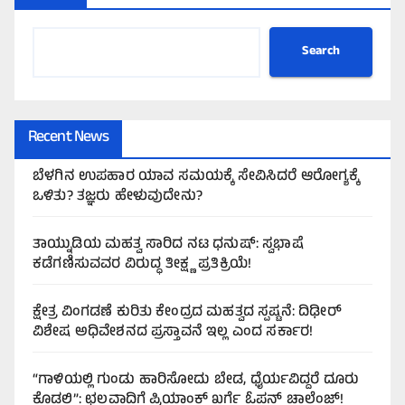
Search
Recent News
ಬೆಳಗಿನ ಉಪಹಾರ ಯಾವ ಸಮಯಕ್ಕೆ ಸೇವಿಸಿದರೆ ಆರೋಗ್ಯಕ್ಕೆ
ಒಳಿತು? ತಜ್ಞರು ಹೇಳುವುದೇನು?
ತಾಯ್ನುಡಿಯ ಮಹತ್ವ ಸಾರಿದ ನಟ ಧನುಷ್: ಸ್ವಭಾಷೆ
ಕಡೆಗಣಿಸುವವರ ವಿರುದ್ಧ ತೀಕ್ಷ್ಣ ಪ್ರತಿಕ್ರಿಯೆ!
ಕ್ಷೇತ್ರ ವಿಂಗಡಣೆ ಕುರಿತು ಕೇಂದ್ರದ ಮಹತ್ವದ ಸ್ಪಷ್ಟನೆ: ದಿಢೀರ್
ವಿಶೇಷ ಅಧಿವೇಶನದ ಪ್ರಸ್ತಾವನೆ ಇಲ್ಲ ಎಂದ ಸರ್ಕಾರ!
“ಗಾಳಿಯಲ್ಲಿ ಗುಂಡು ಹಾರಿಸೋದು ಬೇಡ, ಧೈರ್ಯವಿದ್ದರೆ ದೂರು
ಕೊಡಲಿ”: ಛಲವಾದಿಗೆ ಪ್ರಿಯಾಂಕ್ ಖರ್ಗೆ ಓಪನ್ ಚಾಲೆಂಜ್!