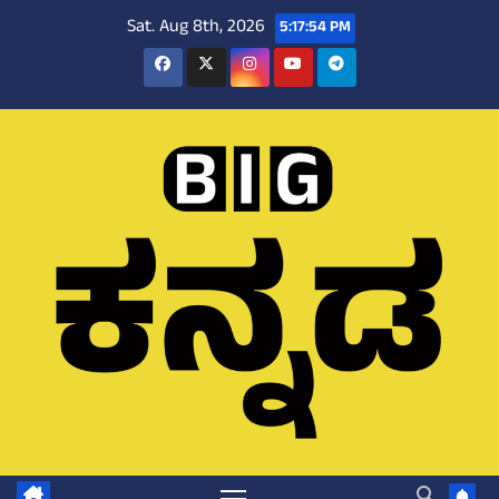
Skip
Sat. Aug 8th, 2026
5:17:55 PM
to
content