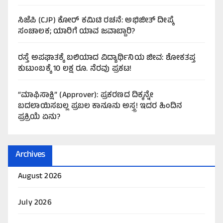
ಸಿಜೆಪಿ (CJP) ಕೋರ್ ಕಮಿಟಿ ರಚನೆ: ಅಭಿಜೀತ್ ದೀಪ್ಕೆ
ಸಂಚಾಲಕ; ಯಾರಿಗೆ ಯಾವ ಜವಾಬ್ದಾರಿ?
ರಸ್ತೆ ಅಪಘಾತಕ್ಕೆ ಬಲಿಯಾದ ವಿದ್ಯಾರ್ಥಿನಿಯ ಜೀವ: ಶೋಕತಪ್ತ
ಕುಟುಂಬಕ್ಕೆ 10 ಲಕ್ಷ ರೂ. ನೆರವು ಪ್ರಕಟ!
“ಮಾಫಿಸಾಕ್ಷಿ” (Approver): ಪ್ರಕರಣದ ದಿಕ್ಕನ್ನೇ
ಬದಲಾಯಿಸಬಲ್ಲ ಪ್ರಬಲ ಕಾನೂನು ಅಸ್ತ್ರ! ಇದರ ಹಿಂದಿನ
ಪ್ರಕ್ರಿಯೆ ಏನು?
Archives
August 2026
July 2026