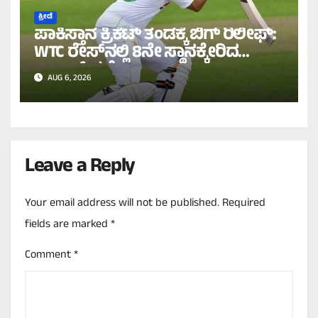
ಕ್ರೀಡೆ
ಪಾಕಿಸ್ತಾನ ಕ್ರಿಕೆಟ್ ತಂಡಕ್ಕೆ ಬಿಗ್ ರಿಲೀಫ್:
WTC ರೇಸ್‌ನಲ್ಲಿ 8ನೇ ಸ್ಥಾನಕ್ಕೇರಿದ
ಬಾಬರ್ ಪಡೆ!
AUG 6, 2026
Leave a Reply
Your email address will not be published.
Required
fields are marked
*
Comment
*