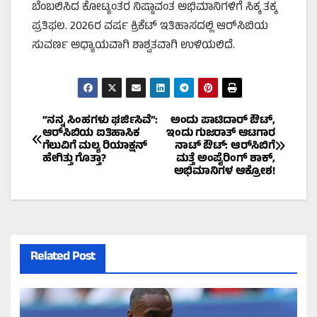
ಬೆಂಬಲಿಸಿದ ಕೋಟ್ಯಂತರ ನಿಷ್ಠಾವಂತ ಅಭಿಮಾನಿಗಳಿಗೆ ಸಿಕ್ಕ ತಕ್ಕ
ಪ್ರತಿಫಲ. 2026ರ ವರ್ಷ ಕ್ರಿಕೆಟ್ ಇತಿಹಾಸದಲ್ಲಿ ಆರ್‌ಸಿಬಿಯ
ಸುವರ್ಣ ಅಧ್ಯಾಯವಾಗಿ ಶಾಶ್ವತವಾಗಿ ಉಳಿಯಲಿದೆ.
Post
“ನನ್ನ ಸಿಂಹಗಳು ಘರ್ಜಿಸಿವೆ”:
ಅಂದು ಪಾಟಿದಾರ್ ಔಟ್,
ಆರ್‌ಸಿಬಿಯ ಐತಿಹಾಸಿಕ
ಇಂದು ಗುಜರಾತ್ ಆಟಗಾರ
ಗೆಲುವಿಗೆ ಮಲ್ಯ ರಿಯಾಕ್ಷನ್
ನಾಟ್ ಔಟ್: ಆರ್‌ಸಿಬಿಗೆ
navigation
ಹೇಗಿತ್ತು ಗೊತ್ತಾ?
ಮತ್ತೆ ಅಂಪೈರಿಂಗ್ ಶಾಕ್,
ಅಭಿಮಾನಿಗಳ ಆಕ್ರೋಶ!
Related Post