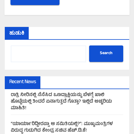
ಹುಡುಕಿ
Search
Recent News
ರಾತ್ರಿ ನೀರಿನಲ್ಲಿ ನೆನೆಸಿದ ಒಣದ್ರಾಕ್ಷಿಯನ್ನು ಬೆಳಗ್ಗೆ ಖಾಲಿ
ಹೊಟ್ಟೆಯಲ್ಲಿ ತಿಂದರೆ ಏನಾಗುತ್ತದೆ ಗೊತ್ತಾ? ಇಲ್ಲಿದೆ ಅಚ್ಚರಿಯ
ಮಾಹಿತಿ!
“ಯಾರ್ಯಾರಿದ್ದೀರಪ್ಪಾ ಆ ಸಮಿತಿಯಲ್ಲಿ?”: ಮುಖ್ಯಮಂತ್ರಿಗಳ
ವಿರುದ್ಧ ಗುಡುಗಿದ ಕೇಂದ್ರ ಸಚಿವ ಹೆಚ್.ಡಿ.ಕೆ!