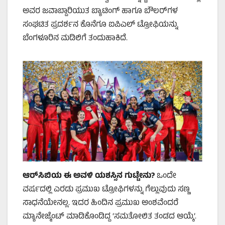
ಅವರ ಜವಾಬ್ದಾರಿಯುತ ಬ್ಯಾಟಿಂಗ್ ಹಾಗೂ ಬೌಲರ್‌ಗಳ
ಸಂಘಟಿತ ಪ್ರದರ್ಶನ ಕೊನೆಗೂ ಐಪಿಎಲ್ ಟ್ರೋಫಿಯನ್ನು
ಬೆಂಗಳೂರಿನ ಮಡಿಲಿಗೆ ತಂದುಹಾಕಿದೆ.
ಆರ್‌ಸಿಬಿಯ ಈ ಅವಳಿ ಯಶಸ್ಸಿನ ಗುಟ್ಟೇನು
?
ಒಂದೇ
ವರ್ಷದಲ್ಲಿ ಎರಡು ಪ್ರಮುಖ ಟ್ರೋಫಿಗಳನ್ನು ಗೆಲ್ಲುವುದು ಸಣ್ಣ
ಸಾಧನೆಯೇನಲ್ಲ. ಇದರ ಹಿಂದಿನ ಪ್ರಮುಖ ಅಂಶವೆಂದರೆ
ಮ್ಯಾನೇಜ್ಮೆಂಟ್ ಮಾಡಿಕೊಂಡಿದ್ದ ‘ಸಮತೋಲಿತ ತಂಡದ ಆಯ್ಕೆ’.