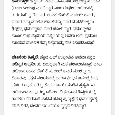
ಧರ್ಮಸ್ಥಳ:
ಇತ್ತೀಚೆಗೆ ನಡೆದ ಚುನಾವಣೆಯಲ್ಲಿ ಅಡ್ಡಮತದಾನ
(Cross Voting) ಮಾಡಿದ್ದಾರೆ ಎಂಬ ಗಂಭೀರ ಆರೋಪಕ್ಕೆ
ಗುರಿಯಾಗಿದ್ದ ಬೇಲೂರು ಶಾಸಕ ಹೆಚ್.ಕೆ. ಸುರೇಶ್ ಅವರು,
ಇದೀಗ ತಮ್ಮ ಮೇಲಿನ ಕಳಂಕವನ್ನು ದೂರ ಮಾಡಿಕೊಳ್ಳಲು
ಶ್ರೀಕ್ಷೇತ್ರ ಧರ್ಮಸ್ಥಳದ ಮೊರೆ ಹೋಗಿದ್ದಾರೆ. ಧರ್ಮಸ್ಥಳದ
ಮಂಜುನಾಥ ಸ್ವಾಮಿಯ ಸನ್ನಿಧಿಯಲ್ಲಿ ಅವರು ಆಣೆ-ಪ್ರಮಾಣ
ಮಾಡುವ ಮೂಲಕ ತಮ್ಮ ನಿಷ್ಠೆಯನ್ನು ಸಾಬೀತುಪಡಿಸಿದ್ದಾರೆ.
ಘಟನೆಯ ಹಿನ್ನೆಲೆ:
ಪಕ್ಷದ ವಿಪ್ ಉಲ್ಲಂಘಿಸಿ ಅಥವಾ ಪಕ್ಷದ
ಅಧಿಕೃತ ಅಭ್ಯರ್ಥಿಯ ವಿರುದ್ಧವಾಗಿ ಮತ ಚಲಾಯಿಸಿದ್ದಾರೆ ಎಂಬ
ಆರೋಪ ಶಾಸಕ ಹೆಚ್.ಕೆ. ಸುರೇಶ್ ಅವರ ಮೇಲಿತ್ತು. ಈ
ವಿಚಾರವು ಪಕ್ಷದ ವಲಯದಲ್ಲಿ ಹಾಗೂ ಕ್ಷೇತ್ರದ ಜನರಲ್ಲಿ ತೀವ್ರ
ಚರ್ಚೆಗೆ ಗ್ರಾಸವಾಗಿತ್ತು. ಕೇವಲ ಬಾಯಿ ಮಾತಿನ ಸ್ಪಷ್ಟನೆಗಳು
ಆರೋಪದ ಕಾವು ತಣ್ಣಗಾಗಿಸಲು ವಿಫಲವಾದ ಹಿನ್ನೆಲೆಯಲ್ಲಿ,
ಶಾಸಕರು ನೇರವಾಗಿ ನಾಡಿನ ಪ್ರಸಿದ್ಧ ಪುಣ್ಯಕ್ಷೇತ್ರ ಧರ್ಮಸ್ಥಳಕ್ಕೆ
ಭೇಟಿ ನೀಡಿ, ದೇವರ ಮುಂದೆಯೇ ಸ್ಪಷ್ಟನೆ ನೀಡಿದ್ದಾರೆ.