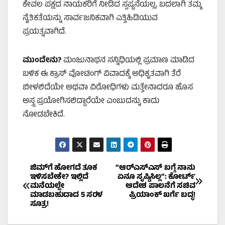
ಕೇವಲ ಪಕ್ಷದ ನಾಯಕರಿಗೆ ನೀಡಿದ ಸ್ಪಷ್ಟನೆಯಲ್ಲ, ಬದಲಾಗಿ ತಮ್ಮ
ನೈತಿಕತೆಯನ್ನು ಸಾರ್ವಜನಿಕವಾಗಿ ಎತ್ತಿಹಿಡಿಯುವ
ಪ್ರಯತ್ನವಾಗಿದೆ.
ಮುಂದೇನು?
ಮಂಜುನಾಥನ ಸನ್ನಿಧಿಯಲ್ಲಿ ಪ್ರಮಾಣ ಮಾಡಿದ
ಬಳಿಕ ಈ ಕ್ರಾಸ್ ವೋಟಿಂಗ್ ವಿವಾದಕ್ಕೆ ಅಧಿಕೃತವಾಗಿ ತೆರೆ
ಬೀಳಲಿದೆಯೇ ಅಥವಾ ವಿರೋಧಿಗಳು ಮತ್ತೇನಾದರೂ ಹೊಸ
ಅಸ್ತ್ರ ಪ್ರಯೋಗಿಸಲಿದ್ದಾರೆಯೇ ಎಂಬುದನ್ನು ಕಾದು
ನೋಡಬೇಕಿದೆ.
Post
ಜಿಮ್‌ಗೆ ಹೋಗದೆ ತೂಕ
“ಆರ್‌ಎಸ್‌ಎಸ್ ಬಗ್ಗೆ ನಾನು
ಇಳಿಸಬೇಕೇ? ಇಲ್ಲಿದೆ
ಏನೂ ಸೃಷ್ಟಿಸಿಲ್ಲ”: ಕೋರ್ಟ್
ಮನೆಯಲ್ಲೇ
ಆದೇಶ ಪಾಲನೆಗೆ ಸಚಿವ
navigation
ಮಾಡಬಹುದಾದ 5 ಸರಳ
ಪ್ರಿಯಾಂಕ್ ಖರ್ಗೆ ಬದ್ಧ!
ಸೂತ್ರ!