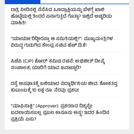
ರಾತ್ರಿ ನೀರಿನಲ್ಲಿ ನೆನೆಸಿದ ಒಣದ್ರಾಕ್ಷಿಯನ್ನು ಬೆಳಗ್ಗೆ ಖಾಲಿ
ಹೊಟ್ಟೆಯಲ್ಲಿ ತಿಂದರೆ ಏನಾಗುತ್ತದೆ ಗೊತ್ತಾ? ಇಲ್ಲಿದೆ ಅಚ್ಚರಿಯ
ಮಾಹಿತಿ!
“ಯಾರ್ಯಾರಿದ್ದೀರಪ್ಪಾ ಆ ಸಮಿತಿಯಲ್ಲಿ?”: ಮುಖ್ಯಮಂತ್ರಿಗಳ
ವಿರುದ್ಧ ಗುಡುಗಿದ ಕೇಂದ್ರ ಸಚಿವ ಹೆಚ್.ಡಿ.ಕೆ!
ಸಿಜೆಪಿ (CJP) ಕೋರ್ ಕಮಿಟಿ ರಚನೆ: ಅಭಿಜೀತ್ ದೀಪ್ಕೆ
ಸಂಚಾಲಕ; ಯಾರಿಗೆ ಯಾವ ಜವಾಬ್ದಾರಿ?
ರಸ್ತೆ ಅಪಘಾತಕ್ಕೆ ಬಲಿಯಾದ ವಿದ್ಯಾರ್ಥಿನಿಯ ಜೀವ: ಶೋಕತಪ್ತ
ಕುಟುಂಬಕ್ಕೆ 10 ಲಕ್ಷ ರೂ. ನೆರವು ಪ್ರಕಟ!
“ಮಾಫಿಸಾಕ್ಷಿ” (Approver): ಪ್ರಕರಣದ ದಿಕ್ಕನ್ನೇ
ಬದಲಾಯಿಸಬಲ್ಲ ಪ್ರಬಲ ಕಾನೂನು ಅಸ್ತ್ರ! ಇದರ ಹಿಂದಿನ
ಪ್ರಕ್ರಿಯೆ ಏನು?