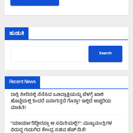
ಹುಡುಕಿ
Search
Recent News
ರಾತ್ರಿ ನೀರಿನಲ್ಲಿ ನೆನೆಸಿದ ಒಣದ್ರಾಕ್ಷಿಯನ್ನು ಬೆಳಗ್ಗೆ ಖಾಲಿ
ಹೊಟ್ಟೆಯಲ್ಲಿ ತಿಂದರೆ ಏನಾಗುತ್ತದೆ ಗೊತ್ತಾ? ಇಲ್ಲಿದೆ ಅಚ್ಚರಿಯ
ಮಾಹಿತಿ!
“ಯಾರ್ಯಾರಿದ್ದೀರಪ್ಪಾ ಆ ಸಮಿತಿಯಲ್ಲಿ?”: ಮುಖ್ಯಮಂತ್ರಿಗಳ
ವಿರುದ್ಧ ಗುಡುಗಿದ ಕೇಂದ್ರ ಸಚಿವ ಹೆಚ್.ಡಿ.ಕೆ!