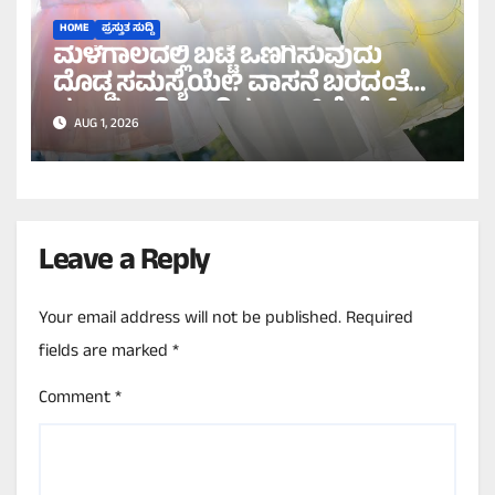
HOME
ಪ್ರಸ್ತುತ ಸುದ್ದಿ
ಮಳೆಗಾಲದಲ್ಲಿ ಬಟ್ಟೆ ಒಣಗಿಸುವುದು
ದೊಡ್ಡ ಸಮಸ್ಯೆಯೇ? ವಾಸನೆ ಬರದಂತೆ
ಸುಲಭವಾಗಿ ಒಣಗಿಸಲು ಇಲ್ಲಿವೆ ಬೆಸ್ಟ್
AUG 1, 2026
ಟಿಪ್ಸ್!
Leave a Reply
Your email address will not be published.
Required
fields are marked
*
Comment
*