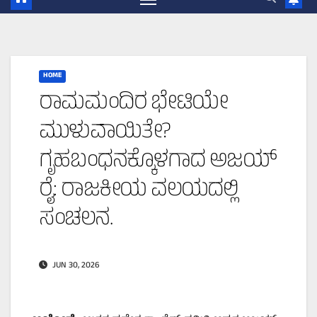
HOME
ರಾಮಮಂದಿರ ಭೇಟಿಯೇ
ಮುಳುವಾಯಿತೇ?
ಗೃಹಬಂಧನಕ್ಕೊಳಗಾದ ಅಜಯ್
ರೈ: ರಾಜಕೀಯ ವಲಯದಲ್ಲಿ
ಸಂಚಲನ.
JUN 30, 2026