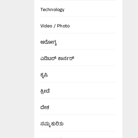
Technology
Video / Photo
ಆರೋಗ್ಯ
ಎಡಿಟರ್‌ ಕಾರ್ನರ್
ಕೃಷಿ
ಕ್ರೀಡೆ
ದೇಶ
ನಮ್ಮ ಕುರಿತು