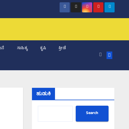
ನೆ
ಸಾಹಿತ್ಯ
ಕೃಷಿ
ಕ್ರೀಡೆ
ಹುಡುಕಿ
Search