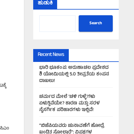
ಹುಡುಕಿ
Search
Recent News
ಭಾರಿ ಭೂಕಂಪ: ಅರುಣಾಚಲ ಪ್ರದೇಶದ
ಶಿ ಯೋಮಿಯಲ್ಲಿ 5.0 ತೀವ್ರತೆಯ ಕಂಪನ
ದಾಖಲು!
್ಕೆ
ಚರ್ಮದ ಮೇಲೆ ‘ಚಳಿ ಗುಳ್ಳೆ’ಗಳು
ಏಳುತ್ತಿವೆಯೇ? ಕಾರಣ ಮತ್ತು ಸರಳ
ನೈಸರ್ಗಿಕ ಪರಿಹಾರಗಳು ಇಲ್ಲಿವೆ!
“ಬಿಜೆಪಿಯವರು ಚುನಾವಣೆಗೆ ಹೋದ್ರೆ
ಸಿಎಂ
ಖಂಡಿತ ಸೋಲ್ತಾರೆ”: ವಿಪಕ್ಷಗಳ