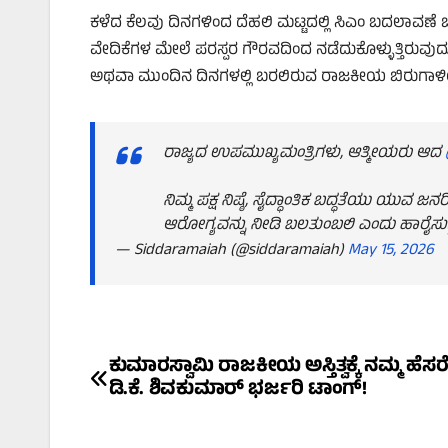
ಕಳೆದ ಕೆಲವು ದಿನಗಳಿಂದ ದೆಹಲಿ ಮಟ್ಟದಲ್ಲಿ ಸಿಎಂ ಬದಲಾವಣ
ವೇದಿಕೆಗಳ ಮೇಲೆ ಪರಸ್ಪರ ಗೌರವದಿಂದ ನಡೆದುಕೊಳ್ಳುತ್ತಿರುವು
ಅಥವಾ ಮುಂದಿನ ದಿನಗಳಲ್ಲಿ ಬರಲಿರುವ ರಾಜಕೀಯ ಬಿರುಗಾ
ರಾಜ್ಯದ ಉಪಮುಖ್ಯಮಂತ್ರಿಗಳು, ಆತ್ಮೀಯರು ಆದ
ನಿಮ್ಮ ಪಕ್ಷ ನಿಷ್ಠೆ, ಸೈದ್ಧಾಂತಿಕ ಬದ್ಧತೆಯು ಯು
ಆರೋಗ್ಯವನ್ನು ನೀಡಿ ಬಲತುಂಬಲಿ ಎಂದು ಹಾರೈಸುತ್
— Siddaramaiah (@siddaramaiah)
May 15, 2026
Post
ಕುಮಾರಸ್ವಾಮಿ ರಾಜಕೀಯ ಅಸ್ತಿತ್ವಕ್ಕೆ ನಮ್ಮ ಹೆಸರ
ಡಿ.ಕೆ. ಶಿವಕುಮಾರ್ ಭರ್ಜರಿ ಟಾಂಗ್!
navigation