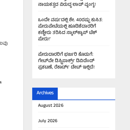
ನಾಯಕತ್ವದ ವಿರುದ್ಧ ಲಾಡ್ ವ್ಯಂಗ್ಯ!
ಒಂದೇ ವರ್ಷದಲ್ಲಿ ಶೇ. 40ರಷ್ಟು ಕುಸಿತ:
ಷೇರುಪೇಟೆಯಲ್ಲಿ ಹೂಡಿಕೆದಾರರಿಗೆ
ಕಣ್ಣೀರು ತರಿಸಿದ ಸ್ಮಾಲ್‌ಕ್ಯಾಪ್ ಟೆಕ್
ಷೇರು!’
ಕೆಲವು
ಷೇರುದಾರರಿಗೆ ಭರ್ಜರಿ ಕೊಡುಗೆ:
ಗೇಟ್‌ವೇ ಡಿಸ್ಟ್ರಿಪಾರ್ಕ್ಸ್ ಡಿವಿಡೆಂಡ್
ಪ್ರಕಟಣೆ, ರೆಕಾರ್ಡ್ ಡೇಟ್ ಇಲ್ಲಿದೆ!
್
Archives
August 2026
July 2026