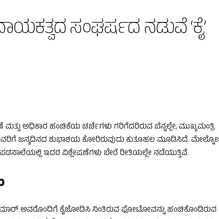
್: ನಾಯಕತ್ವದ ಸಂಘರ್ಷದ ನಡುವೆ ‘ಕೈ’
್ತು ಅಧಿಕಾರ ಹಂಚಿಕೆಯ ಚರ್ಚೆಗಳು ಗರಿಗೆದರಿರುವ ಬೆನ್ನಲ್ಲೇ, ಮುಖ್ಯಮಂತ್ರಿ
 ಅವರಿಗೆ ಜನ್ಮದಿನದ ಶುಭಾಶಯ ಕೋರಿರುವುದು ಕುತೂಹಲ ಮೂಡಿಸಿದೆ. ಮೇಲ್ನೋಟಕ
ಲೆಯಲ್ಲಿ ಇದರ ವಿಶ್ಲೇಷಣೆಗಳು ಬೇರೆ ರೀತಿಯಲ್ಲೇ ನಡೆಯುತ್ತಿವೆ.
ಂ
ಿವಕುಮಾರ್ ಅವರೊಂದಿಗೆ ಕೈಜೋಡಿಸಿ ನಿಂತಿರುವ ಫೋಟೋವನ್ನು ಹಂಚಿಕೊಂಡಿರುವ 