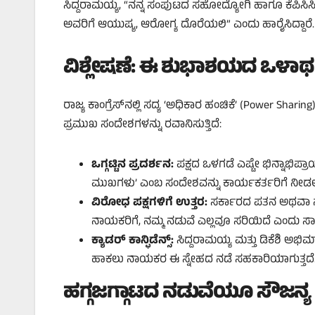
ಸಿದ್ದರಾಮಯ್ಯ, “ನನ್ನ ಸಂಪುಟದ ಸಹೋದ್ಯೋಗಿ ಹಾಗೂ ಕೆಪಿಸಿಸಿ
ಅವರಿಗೆ ಆಯುಷ್ಯ, ಆರೋಗ್ಯ ದೊರೆಯಲಿ” ಎಂದು ಹಾರೈಸಿದ್ದಾರೆ. ಇದ
ವಿಶ್ಲೇಷಣೆ: ಈ ಶುಭಾಶಯದ ಒಳಾರ
ರಾಜ್ಯ ಕಾಂಗ್ರೆಸ್‌ನಲ್ಲಿ ಸದ್ಯ ‘ಅಧಿಕಾರ ಹಂಚಿಕೆ’ (Power Sha
ಪ್ರಮುಖ ಸಂದೇಶಗಳನ್ನು ರವಾನಿಸುತ್ತಿದೆ:
ಒಗ್ಗಟ್ಟಿನ ಪ್ರದರ್ಶನ:
ಪಕ್ಷದ ಒಳಗಡೆ ಎಷ್ಟೇ ಭಿನ್ನಾಭಿಪ
ಮುಖಗಳು’ ಎಂಬ ಸಂದೇಶವನ್ನು ಕಾರ್ಯಕರ್ತರಿಗೆ ನೀಡಲು
ವಿರೋಧ ಪಕ್ಷಗಳಿಗೆ ಉತ್ತರ:
ಸರ್ಕಾರದ ಪತನ ಅಥವಾ ನಾಯ
ನಾಯಕರಿಗೆ, ನಮ್ಮ ನಡುವೆ ಎಲ್ಲವೂ ಸರಿಯಿದೆ ಎಂದು ಸ
ಕ್ಯಾಡರ್ ಕಾನ್ಫಿಡೆನ್ಸ್:
ಸಿದ್ದರಾಮಯ್ಯ ಮತ್ತು ಡಿಕೆಶಿ ಅಭ
ಹಾಕಲು ನಾಯಕರ ಈ ಸ್ನೇಹದ ನಡೆ ಸಹಕಾರಿಯಾಗುತ್ತದೆ
ಹಗ್ಗಜಗ್ಗಾಟದ ನಡುವೆಯೂ ಸೌಜನ್ಯ