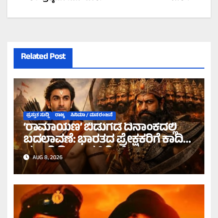
Related Post
ಪ್ರಸ್ತುತ ಸುದ್ದಿ
ರಾಜ್ಯ
ಸಿನಿಮಾ / ಮನರಂಜನೆ
‘ರಾಮಾಯಣ’ ಬಿಡುಗಡೆ ದಿನಾಂಕದಲ್ಲಿ
ಬದಲಾವಣೆ: ಭಾರತದ ಪ್ರೇಕ್ಷಕರಿಗೆ ಕಾದಿದೆ
ಭರ್ಜರಿ ದೀಪಾವಳಿ ಗಿಫ್ಟ್!
AUG 8, 2026