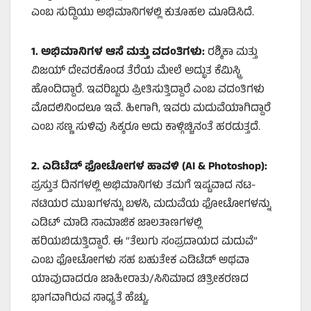
ಎಂಬ ಸುದ್ದಿಯು ಅಭಿಮಾನಿಗಳಲ್ಲಿ ಕುತೂಹಲ ಮೂಡಿಸಿದೆ.
1.
ಅಭಿಮಾನಿಗಳ ಆಸೆ ಮತ್ತು ವದಂತಿಗಳು:
ರಶ್ಮಿಕಾ ಮತ್ತು
ವಿಜಯ್ ದೇವರಕೊಂಡ ತೆರೆಯ ಮೇಲೆ ಅದ್ಭುತ ಕೆಮಿಸ್ಟ್ರಿ
ಹೊಂದಿದ್ದಾರೆ. ಇವರಿಬ್ಬರು ಪ್ರೀತಿಸುತ್ತಿದ್ದಾರೆ ಎಂಬ ವದಂತಿಗಳು
ಮೊದಲಿನಿಂದಲೂ ಇವೆ. ಹೀಗಾಗಿ, ಇವರು ಮದುವೆಯಾಗಿದ್ದಾರೆ
ಎಂಬ ಸಣ್ಣ ಸುಳಿವು ಸಿಕ್ಕರೂ ಅದು ಕಾಳ್ಗಿಚ್ಚಿನಂತೆ ಹರಡುತ್ತದೆ.
2.
ಎಡಿಟೆಡ್ ಫೋಟೋಗಳ ಹಾವಳಿ (
AI & Photoshop):
ಪ್ರಸ್ತುತ ದಿನಗಳಲ್ಲಿ ಅಭಿಮಾನಿಗಳು ತಮಗೆ ಇಷ್ಟವಾದ ನಟ-
ನಟಿಯರ ಮುಖಗಳನ್ನು ಬಳಸಿ, ಮದುವೆಯ ಫೋಟೋಗಳನ್ನು
ಎಡಿಟ್ ಮಾಡಿ ಸಾಮಾಜಿಕ ಜಾಲತಾಣಗಳಲ್ಲಿ
ಹರಿಯಬಿಡುತ್ತಿದ್ದಾರೆ. ಈ “ತೆಲುಗು ಸಂಪ್ರದಾಯದ ಮದುವೆ”
ಎಂಬ ಫೋಟೋಗಳು ಸಹ ಬಹುತೇಕ ಎಡಿಟೆಡ್ ಅಥವಾ
ಯಾವುದಾದರೂ ಜಾಹೀರಾತು/ಸಿನಿಮಾದ ಚಿತ್ರೀಕರಣದ
ಭಾಗವಾಗಿರುವ ಸಾಧ್ಯತೆ ಹೆಚ್ಚು.