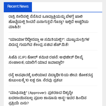
Recent News
ರಾತ್ರಿ ನೀರಿನಲ್ಲಿ ನೆನೆಸಿದ ಒಣದ್ರಾಕ್ಷಿಯನ್ನು ಬೆಳಗ್ಗೆ ಖಾಲಿ
ಹೊಟ್ಟೆಯಲ್ಲಿ ತಿಂದರೆ ಏನಾಗುತ್ತದೆ ಗೊತ್ತಾ? ಇಲ್ಲಿದೆ ಅಚ್ಚರಿಯ
ಮಾಹಿತಿ!
“ಯಾರ್ಯಾರಿದ್ದೀರಪ್ಪಾ ಆ ಸಮಿತಿಯಲ್ಲಿ?”: ಮುಖ್ಯಮಂತ್ರಿಗಳ
ವಿರುದ್ಧ ಗುಡುಗಿದ ಕೇಂದ್ರ ಸಚಿವ ಹೆಚ್.ಡಿ.ಕೆ!
ಸಿಜೆಪಿ (CJP) ಕೋರ್ ಕಮಿಟಿ ರಚನೆ: ಅಭಿಜೀತ್ ದೀಪ್ಕೆ
ಸಂಚಾಲಕ; ಯಾರಿಗೆ ಯಾವ ಜವಾಬ್ದಾರಿ?
ರಸ್ತೆ ಅಪಘಾತಕ್ಕೆ ಬಲಿಯಾದ ವಿದ್ಯಾರ್ಥಿನಿಯ ಜೀವ: ಶೋಕತಪ್ತ
ಕುಟುಂಬಕ್ಕೆ 10 ಲಕ್ಷ ರೂ. ನೆರವು ಪ್ರಕಟ!
“ಮಾಫಿಸಾಕ್ಷಿ” (Approver): ಪ್ರಕರಣದ ದಿಕ್ಕನ್ನೇ
ಬದಲಾಯಿಸಬಲ್ಲ ಪ್ರಬಲ ಕಾನೂನು ಅಸ್ತ್ರ! ಇದರ ಹಿಂದಿನ
ಪ್ರಕ್ರಿಯೆ ಏನು?