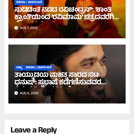
ಸಿನಿಮಾ / ಮನರಂಜನೆ
ನುಡಿದಂತೆ ನಡೆದ ರವಿಚಂದ್ರನ್: ‘ಶಾಂತಿ
ಕ್ರಾಂತಿ’ಯಿಂದ ‘ರವಿಮಾಮ’ ಚಿತ್ರದವರೆಗಿನ
ರೋಚಕ ಕಹಾನಿ!
AUG 7, 2026
ರಾಜ್ಯ
ಸಿನಿಮಾ / ಮನರಂಜನೆ
ತಾಯ್ನುಡಿಯ ಮಹತ್ವ ಸಾರಿದ ನಟ
ಧನುಷ್: ಸ್ವಭಾಷೆ ಕಡೆಗಣಿಸುವವರ
ವಿರುದ್ಧ ತೀಕ್ಷ್ಣ ಪ್ರತಿಕ್ರಿಯೆ!
AUG 6, 2026
Leave a Reply