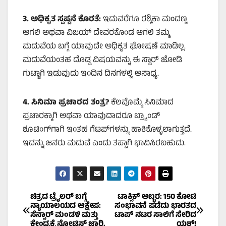
3.
ಅಧಿಕೃತ ಸ್ಪಷ್ಟನೆ ಕೊರತೆ:
ಇದುವರೆಗೂ ರಶ್ಮಿಕಾ ಮಂದಣ್ಣ
ಆಗಲಿ ಅಥವಾ ವಿಜಯ್ ದೇವರಕೊಂಡ ಆಗಲಿ ತಮ್ಮ
ಮದುವೆಯ ಬಗ್ಗೆ ಯಾವುದೇ ಅಧಿಕೃತ ಘೋಷಣೆ ಮಾಡಿಲ್ಲ.
ಮದುವೆಯಂತಹ ದೊಡ್ಡ ವಿಷಯವನ್ನು ಈ ಸ್ಟಾರ್ ಜೋಡಿ
ಗುಟ್ಟಾಗಿ ಇಡುವುದು ಇಂದಿನ ದಿನಗಳಲ್ಲಿ ಅಸಾಧ್ಯ.
4.
ಸಿನಿಮಾ ಪ್ರಚಾರದ ತಂತ್ರ
?
ಕೆಲವೊಮ್ಮೆ ಸಿನಿಮಾದ
ಪ್ರಚಾರಕ್ಕಾಗಿ ಅಥವಾ ಯಾವುದಾದರೂ ಬ್ರ್ಯಾಂಡ್
ಶೂಟಿಂಗ್‌ಗಾಗಿ ಇಂತಹ ಗೆಟಪ್‌ಗಳನ್ನು ಹಾಕಿಕೊಳ್ಳಲಾಗುತ್ತದೆ.
ಇದನ್ನು ಜನರು ಮದುವೆ ಎಂದು ತಪ್ಪಾಗಿ ಭಾವಿಸಿರಬಹುದು.
Post
ಚಿತ್ರದ ಟ್ರೈಲರ್ ಬಗ್ಗೆ
ಟಾಕ್ಸಿಕ್ ಅಬ್ಬರ: 150 ಕೋಟಿ
ನ್ಯಾಯಾಲಯದ ಆಕ್ಷೇಪ:
ಸಂಭಾವನೆ ಪಡೆದು ಭಾರತದ
ಸೆನ್ಸಾರ್ ಮಂಡಳಿ ಮತ್ತು
ಟಾಪ್ ನಟರ ಸಾಲಿಗೆ ಸೇರಿದ
navigation
ಕೇಂದ್ರಕ್ಕೆ ನೋಟಿಸ್ ಜಾರಿ.
ಯಶ್!