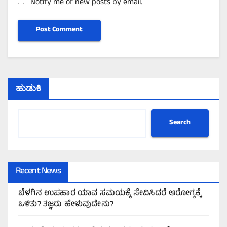
Notify me of new posts by email.
ಹುಡುಕಿ
Search
Recent News
ಬೆಳಗಿನ ಉಪಹಾರ ಯಾವ ಸಮಯಕ್ಕೆ ಸೇವಿಸಿದರೆ ಆರೋಗ್ಯಕ್ಕೆ
ಒಳಿತು? ತಜ್ಞರು ಹೇಳುವುದೇನು?