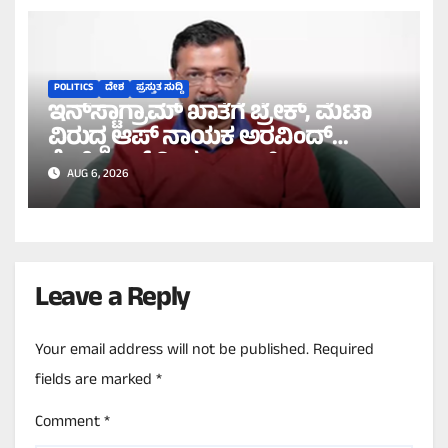
POLITICS
ದೇಶ
ಪ್ರಸ್ತುತ ಸುದ್ದಿ
ಇನ್‌ಸ್ಟಾಗ್ರಾಮ್ ಖಾತೆಗೆ ಬ್ರೇಕ್, ಮೆಟಾ
ವಿರುದ್ಧ ಆಪ್ ನಾಯಕ ಅರವಿಂದ್
ಕೇಜ್ರಿವಾಲ್ ತೀವ್ರ ವಾಗ್ದಾಳಿ!
AUG 6, 2026
Leave a Reply
Your email address will not be published.
Required
fields are marked
*
Comment
*