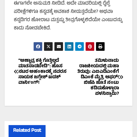
ಈಗಾಗಲೇ ಅನುಮತಿ ನೀಡಿದೆ. ಅದೇ ಮಾದರಿಯಲ್ಲಿ ರೈಲ್ವೆ
ಪರೀಕ್ಷೆಗಳಿಗೂ ಕನ್ನಡಕ್ಕೆ ಅವಕಾಶ ನೀಡುತ್ತದೆಯೇ? ಅಥವಾ
ಕನ್ನಡಿಗರ ಹೋರಾಟ ಮತ್ತಷ್ಟು ತೀವ್ರಗೊಳ್ಳಲಿದೆಯೇ ಎಂಬುದನ್ನು
ಕಾದು ನೋಡಬೇಕಿದೆ.
Post
“ಅಣ್ಣಾವ್ರ ಶಕ್ತಿ ಗೊತ್ತಿಲ್ಲದೆ
ತಮಿಳುನಾಡು
ಮಾತನಾಡಬೇಡಿ”: ಹೊಸ
ರಾಜಕೀಯದಲ್ಲಿ ಮಹಾ
ನಟರ ಅಹಂಕಾರಕ್ಕೆ ನವರಸ
ತಿರುವು: ಎಐಎಡಿಎಂಕೆಗೆ
navigation
ನಾಯಕ ಜಗ್ಗೇಶ್ ಖಡಕ್
ಡಿಎಂಕೆ ಮೈತ್ರಿ ಆಫರ್!
ವಾರ್ನಿಂಗ್!
ಬಿಜೆಪಿ ಜೊತೆ ನಂಟು
ಕಡಿದುಕೊಳ್ತಾರಾ
ಪಳನಿಸ್ವಾಮಿ?
Related Post