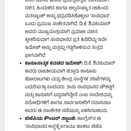
ಜನರ ಮುಂದೆ ಇಡಲು ಪ್ರಯತ್ನಿಸುತ್ತಿದೆ. ವಿಶೇಷವಾಗಿ
ದಲಿತ, ಹಿಂದುಳಿದ ಹಾಗೂ ಅಲ್ಪಸಂಖ್ಯಾತ (ಅಹಿಂದ)
ಮತಬ್ಯಾಂಕ್ ಅನ್ನು ಭದ್ರಪಡಿಸಿಕೊಳ್ಳಲು ‘ಸಂವಿಧಾನ’
ಒಂದು ಪ್ರಮುಖ ಸಂಕೇತವಾಗಿದೆ. ಡಿ.ಕೆ. ಶಿವಕುಮಾರ್
ಅವರು ಮುಖ್ಯಮಂತ್ರಿಯಾಗಿ ಪ್ರಮಾಣ ವಚನ
ಸ್ವೀಕರಿಸುವಾಗ ಸಂವಿಧಾನದ ಪ್ರತಿ ಹಿಡಿದಿದ್ದು ಇದೇ
ಇಮೇಜ್ ಅನ್ನು ಮತ್ತಷ್ಟು ಗಟ್ಟಿಗೊಳಿಸುವ ತಂತ್ರದ
ಭಾಗವಾಗಿದೆ.
ಕಾನೂನಾತ್ಮಕ ಕವಚದ ಇಮೇಜ್:
ಡಿ.ಕೆ. ಶಿವಕುಮಾರ್
ಅವರು ರಾಜಕೀಯವಾಗಿ ಹತ್ತಾರು ಕಾನೂನು
ಹೋರಾಟಗಳು ಮತ್ತು ಕೇಂದ್ರ ಸಂಸ್ಥೆಗಳ ತನಿಖೆಗಳನ್ನು
ಎದುರಿಸುತ್ತಾ ಬಂದವರು. ತಾನು ಸಂವಿಧಾನದ ಚೌಕಟ್ಟಿಗೆ
ಮತ್ತು ಕಾನೂನಿಗೆ ಬದ್ಧನಾಗಿದ್ದೇನೆ ಎಂಬ ಸಂದೇಶವನ್ನು
ವಿರೋಧಿಗಳಿಗೆ ಹಾಗೂ ಸಾರ್ವಜನಿಕರಿಗೆ ರವಾನಿಸಲು
ಅವರು ಈ ಸಾಂಕೇತಿಕ ನಡೆಯನ್ನು ಬಳಸಿರಬಹುದು.
ಬಿಜೆಪಿಯ ಕೌಂಟರ್ ಸ್ಟ್ರಾಟಜಿ:
ಕಾಂಗ್ರೆಸ್‌ನ ಈ
‘ಸಂವಿಧಾನದ ಅಸ್ತ್ರ’ಕ್ಕೆ ಲಗಾಮು ಹಾಕಲು ಬಿಜೆಪಿ