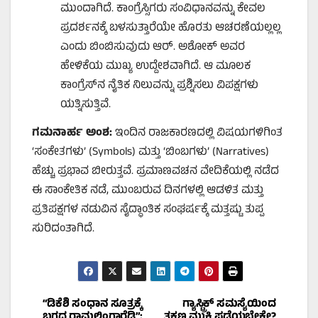
ಮುಂದಾಗಿದೆ. ಕಾಂಗ್ರೆಸ್ಸಿಗರು ಸಂವಿಧಾನವನ್ನು ಕೇವಲ
ಪ್ರದರ್ಶನಕ್ಕೆ ಬಳಸುತ್ತಾರೆಯೇ ಹೊರತು ಆಚರಣೆಯಲ್ಲಲ್ಲ
ಎಂದು ಬಿಂಬಿಸುವುದು ಆರ್. ಅಶೋಕ್ ಅವರ
ಹೇಳಿಕೆಯ ಮುಖ್ಯ ಉದ್ದೇಶವಾಗಿದೆ. ಆ ಮೂಲಕ
ಕಾಂಗ್ರೆಸ್‌ನ ನೈತಿಕ ನಿಲುವನ್ನು ಪ್ರಶ್ನಿಸಲು ವಿಪಕ್ಷಗಳು
ಯತ್ನಿಸುತ್ತಿವೆ.
ಗಮನಾರ್ಹ ಅಂಶ:
ಇಂದಿನ ರಾಜಕಾರಣದಲ್ಲಿ ವಿಷಯಗಳಿಗಿಂತ
‘ಸಂಕೇತಗಳು’ (Symbols) ಮತ್ತು ‘ಬಿಂಬಗಳು’ (Narratives)
ಹೆಚ್ಚು ಪ್ರಭಾವ ಬೀರುತ್ತವೆ. ಪ್ರಮಾಣವಚನ ವೇದಿಕೆಯಲ್ಲಿ ನಡೆದ
ಈ ಸಾಂಕೇತಿಕ ನಡೆ, ಮುಂಬರುವ ದಿನಗಳಲ್ಲಿ ಆಡಳಿತ ಮತ್ತು
ಪ್ರತಿಪಕ್ಷಗಳ ನಡುವಿನ ಸೈದ್ಧಾಂತಿಕ ಸಂಘರ್ಷಕ್ಕೆ ಮತ್ತಷ್ಟು ತುಪ್ಪ
ಸುರಿದಂತಾಗಿದೆ.
Post
“ಡಿಕೆಶಿ ಸಂಧಾನ ಸೂತ್ರಕ್ಕೆ
ಗ್ಯಾಸ್ಟ್ರಿಕ್ ಸಮಸ್ಯೆಯಿಂದ
ಬಗ್ಗದ ರಾಮಲಿಂಗಾರೆಡ್ಡಿ”:
ತಕ್ಷಣ ಮುಕ್ತಿ ಪಡೆಯಬೇಕೇ?