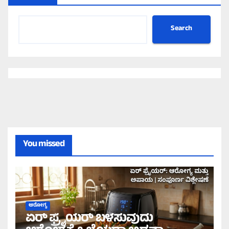
Search
You missed
ಆರೋಗ್ಯ
ಏರ್‌ ಫ್ರೈಯರ್‌ ಬಳಸುವುದು