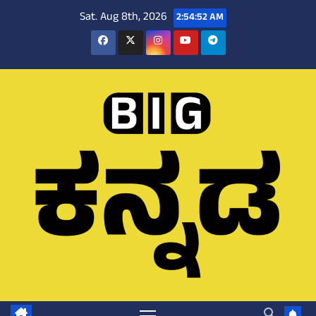
Skip
Sat. Aug 8th, 2026
2:54:53 AM
to
content