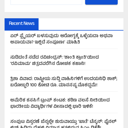
Recent News
ಏರ್‌ ಫ್ರೈಯರ್‌ ಬಳಸುವುದು ಆರೋಗ್ಯಕ್ಕೆ ಒಳ್ಳೆಯದಾ ಅಥವಾ
ಅಪಾಯವಾ? ಇಲ್ಲಿದೆ ಸಂಪೂರ್ಣ ಮಾಹಿತಿ
ನುಡಿದಂತೆ ನಡೆದ ರವಿಚಂದ್ರನ್: ‘ಶಾಂತಿ ಕ್ರಾಂತಿ’ಯಿಂದ
‘ರವಿಮಾಮ’ ಚಿತ್ರದವರೆಗಿನ ರೋಚಕ ಕಹಾನಿ!
ತ್ರಿಶಾ ವಿವಾದ: ರಾಷ್ಟ್ರೀಯ ಸುದ್ದಿ ವಾಹಿನಿಗಳಿಗೆ ಉದಯನಿಧಿ ಶಾಕ್;
ಬರೋಬ್ಬರಿ 100 ಕೋಟಿ ರೂ. ಮಾನನಷ್ಟ ಮೊಕದ್ದಮೆ!
ಅಮೆರಿಕ ಕನಸಿಗೆ ಟ್ರಂಪ್ ಕಂಟಕ: ಕಠಿಣ ವಲಸೆ ನೀತಿಯಿಂದ
ಭಾರತೀಯ ವಿದ್ಯಾರ್ಥಿಗಳ ವೀಸಾದಲ್ಲಿ ಭಾರಿ ಇಳಿಕೆ!
ಸಂಪುಟ ವಿಸ್ತರಣೆ ಬೆನ್ನಲ್ಲೇ ಶುರುವಾಯ್ತು ‘ಖಾತೆ’ ಟೆನ್ಶನ್: ಫೈನಲ್