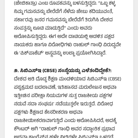
(ಜೇಬಿಕಾತ್ರಾ) ಎಂಬ ರೂಪಕವನ್ನು ಬಳಸುತ್ತಿದ್ದರು. “ಒಬ್ಬ ಕಳ್ಳ
ನಿಮ್ಮ ಗಮನವನ್ನು ಬೇರೆಡೆಗೆ ಸೆಳೆದು ಜೇಬು ಕದಿಯುವಂತೆ,
ಸರ್ಕಾರವು ಜನರ ಗಮನವನ್ನು ಬೇರೆಡೆಗೆ ತಿರುಗಿಸಿ ದೇಶದ
ಸಂಪತ್ತನ್ನು ಲೂಟಿ ಮಾಡುತ್ತಿದೆ” ಎಂದು ಅವರು
ಆರೋಪಿಸುತ್ತಿದ್ದರು. ಈಗ ಅದೇ ದಾಟಿಯಲ್ಲಿ ಆಡಳಿತ ಪಕ್ಷದ
ನಾಯಕರು ಹಾಗೂ ವಿರೋಧಿಗಳು ರಾಹುಲ್ ಗಾಂಧಿ ವಿರುದ್ಧವೇ
ಈ ‘ಪಿಕ್‌ಪಾಕೆಟ್’ ಅಸ್ತ್ರವನ್ನು ಉಲ್ಟಾ ಪ್ರಯೋಗಿಸಿದ್ದಾರೆ.
೨. ಸಿಬಿಎಸ್‌ಇ (
CBSE)
ಸಂಸ್ಥೆಯನ್ನು ಎಳೆತಂದಿದ್ದೇಕೆ
?:
ದೇಶದ ಅತಿ ದೊಡ್ಡ ಶಿಕ್ಷಣ ಮಂಡಳಿಯಾದ ಸಿಬಿಎಸ್‌ಇ (CBSE)
ಪಠ್ಯಕ್ರಮದ ಬದಲಾವಣೆ, ಇತಿಹಾಸದ ಮರುಲೇಖನ ಅಥವಾ
ಇತ್ತೀಚಿನ ಪರೀಕ್ಷಾ ನಿಯಮಗಳ ಸುತ್ತ ರಾಜಕೀಯ ಪಕ್ಷಗಳ
ನಡುವೆ ಸದಾ ಸಂಘರ್ಷ ನಡೆಯುತ್ತಲೇ ಇರುತ್ತದೆ. ವಿರೋಧ
ಪಕ್ಷಗಳು ಶಿಕ್ಷಣದ ಕೇಸರೀಕರಣ ಅಥವಾ
ರಾಜಕೀಯೀಕರಣವಾಗುತ್ತಿದೆ ಎಂದು ಆರೋಪಿಸಿದರೆ, ಅದಕ್ಕೆ
ಕೌಂಟರ್ ಆಗಿ “ರಾಹುಲ್ ಗಾಂಧಿ ಅವರ ಸದ್ಧಾಂತಿಕ ಪ್ರಭಾವ
ಅಥವಾ ಕಾಂಗ್ರೆಸ್‌ನ ಹಳೇ ನೀತಿಗಳೇ ಸಿಬಿಎಸ್‌ಇ ಒಳಗಡೆ