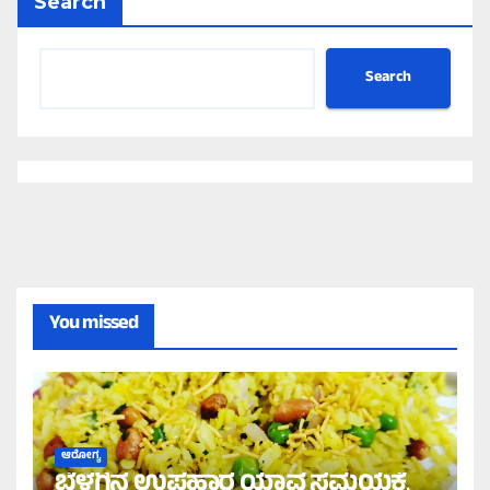
Search
Search
You missed
ಆರೋಗ್ಯ
ಬೆಳಗಿನ ಉಪಹಾರ ಯಾವ ಸಮಯಕ್ಕೆ