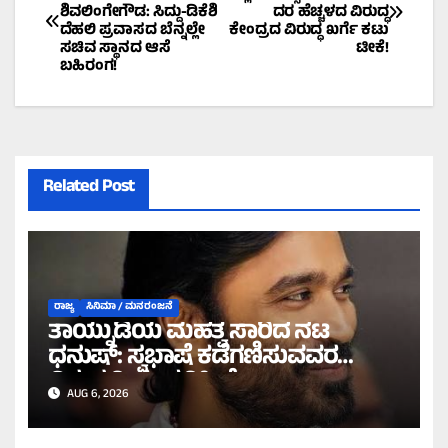
ಶಿವಲಿಂಗೇಗೌಡ: ಸಿದ್ದು-ಡಿಕೆಶಿ
ದರ ಹೆಚ್ಚಳದ ವಿರುದ್ಧ
navigation
ದೆಹಲಿ ಪ್ರವಾಸದ ಬೆನ್ನಲ್ಲೇ
ಕೇಂದ್ರದ ವಿರುದ್ಧ ಖರ್ಗೆ ಕಟು
ಸಚಿವ ಸ್ಥಾನದ ಆಸೆ
ಟೀಕೆ!
ಬಹಿರಂಗ!
Related Post
ರಾಜ್ಯ
ಸಿನಿಮಾ / ಮನರಂಜನೆ
ತಾಯ್ನುಡಿಯ ಮಹತ್ವ ಸಾರಿದ ನಟ
ಧನುಷ್: ಸ್ವಭಾಷೆ ಕಡೆಗಣಿಸುವವರ
ವಿರುದ್ಧ ತೀಕ್ಷ್ಣ ಪ್ರತಿಕ್ರಿಯೆ!
AUG 6, 2026