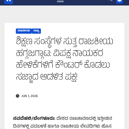
ರಾಜಕೀಯ
ರಾಜ್ಯ
ಶಿಕ್ಷಣ ಸಂಸ್ಥೆಗಳ ಸುತ್ತ ರಾಜಕೀಯ
ಹಗ್ಗಜಗ್ಗಾಟ: ವಿಪಕ್ಷ ನಾಯಕರ
ಹೇಳಿಕೆಗಳಿಗೆ ಕೌಂಟರ್ ಕೊಡಲು
ಸಜ್ಜಾದ ಆಡಳಿತ ಪಕ್ಷ!
JUN 1, 2026
ನವದೆಹಲಿ/ಬೆಂಗಳೂರು:
ದೇಶದ ರಾಜಕಾರಣದಲ್ಲಿ ಇತ್ತೀಚಿನ
ದಿನಗಳಲ್ಲಿ ಪದಬಳಕೆ ಹಾಗೂ ರಾಜಕೀಯ ಲೇವಡಿಗಳು ಹೊಸ