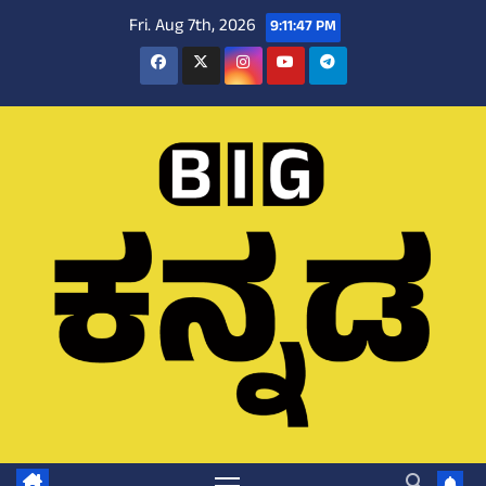
Skip
Fri. Aug 7th, 2026
9:11:48 PM
to
content