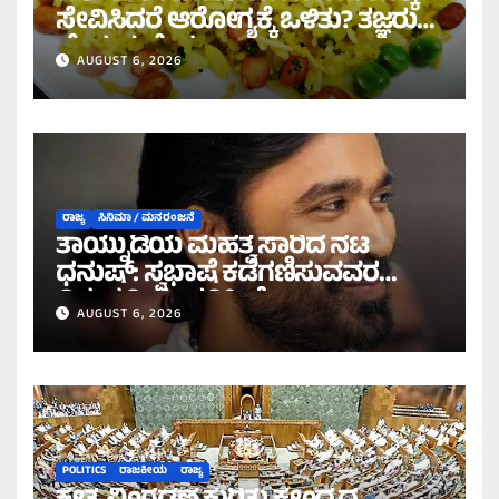
ಸೇವಿಸಿದರೆ ಆರೋಗ್ಯಕ್ಕೆ ಒಳಿತು? ತಜ್ಞರು
ಹೇಳುವುದೇನು?
AUGUST 6, 2026
ರಾಜ್ಯ
ಸಿನಿಮಾ / ಮನರಂಜನೆ
ತಾಯ್ನುಡಿಯ ಮಹತ್ವ ಸಾರಿದ ನಟ
ಧನುಷ್: ಸ್ವಭಾಷೆ ಕಡೆಗಣಿಸುವವರ
ವಿರುದ್ಧ ತೀಕ್ಷ್ಣ ಪ್ರತಿಕ್ರಿಯೆ!
AUGUST 6, 2026
POLITICS
ರಾಜಕೀಯ
ರಾಜ್ಯ