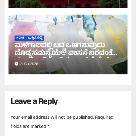
ಹೈಕೋರ್ಟ್ ಸೂಚನೆ!
HOME
ಪ್ರಸ್ತುತ ಸುದ್ದಿ
ಮಳೆಗಾಲದಲ್ಲಿ ಬಟ್ಟೆ ಒಣಗಿಸುವುದು
ದೊಡ್ಡ ಸಮಸ್ಯೆಯೇ? ವಾಸನೆ ಬರದಂತೆ
ಸುಲಭವಾಗಿ ಒಣಗಿಸಲು ಇಲ್ಲಿವೆ ಬೆಸ್ಟ್
AUG 1, 2026
ಟಿಪ್ಸ್!
Leave a Reply
Your email address will not be published.
Required
fields are marked
*