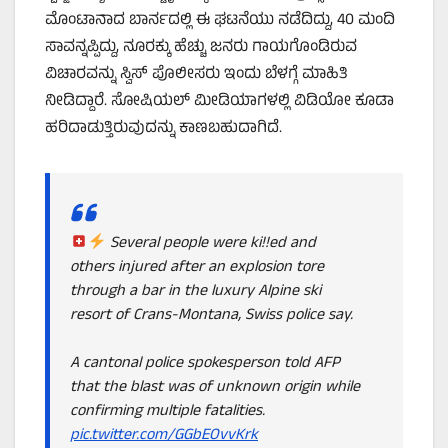
ಮೊಂಟಾನಾದ ಬಾರ್ನದಲ್ಲಿ ಈ ಘಟನೆಯು ನಡೆದಿದ್ದು, 40 ಮಂದಿ
ಸಾವನ್ನಪ್ಪಿದ್ದು, ನೂರಕ್ಕು ಹೆಚ್ಚು ಜನರು ಗಾಯಗೊಂಡಿರುವ
ವಿಚಾರವನ್ನು ಸ್ವಿಸ್‌ ಪೊಲೀಸರು ಇಂದು ಬೆಳಗ್ಗೆ ಮಾಹಿತಿ
ನೀಡಿದ್ದಾರೆ. ಸೋಷಿಯಲ್‌ ಮೀಡಿಯಾಗಳಲ್ಲಿ ವಿಡಿಯೋ ಕೂಡಾ
ಹರಿದಾಡುತ್ತಿರುವುದನ್ನು ಕಾಣಬಹುದಾಗಿದೆ.
Several people were ki!!ed and
others injured after an explosion tore
through a bar in the luxury Alpine ski
resort of Crans-Montana, Swiss police say.
A cantonal police spokesperson told AFP
that the blast was of unknown origin while
confirming multiple fatalities.
pic.twitter.com/GGbEOvvKrk