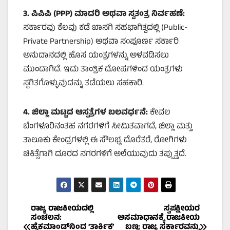
3.
ಪಿಪಿಪಿ (PPP)
ಮಾದರಿ ಅಥವಾ ಸ್ವತಂತ್ರ ನಿರ್ವಹಣೆ:
ಸರ್ಕಾರವು ಕೆಲವು ಕಡೆ ಖಾಸಗಿ ಸಹಭಾಗಿತ್ವದಲ್ಲಿ (Public-
Private Partnership) ಅಥವಾ ಸಂಪೂರ್ಣ ಸರ್ಕಾರಿ
ಅನುದಾನದಲ್ಲಿ ಹೊಸ ಯಂತ್ರಗಳನ್ನು ಅಳವಡಿಸಲು
ಮುಂದಾಗಿದೆ. ಇದು ತಾಂತ್ರಿಕ ದೋಷಗಳಿಂದ ಯಂತ್ರಗಳು
ಸ್ಥಗಿತಗೊಳ್ಳುವುದನ್ನು ತಡೆಯಲು ಸಹಕಾರಿ.
4.
ಜಿಲ್ಲಾ ಮಟ್ಟದ ಆಸ್ಪತ್ರೆಗಳ ಬಲವರ್ಧನೆ:
ಕೇವಲ
ಬೆಂಗಳೂರಿನಂತಹ ನಗರಗಳಿಗೆ ಸೀಮಿತವಾಗದೆ, ಜಿಲ್ಲಾ ಮತ್ತು
ತಾಲೂಕು ಕೇಂದ್ರಗಳಲ್ಲಿ ಈ ಸೌಲಭ್ಯ ದೊರೆತರೆ, ರೋಗಿಗಳು
ಚಿಕಿತ್ಸೆಗಾಗಿ ದೂರದ ನಗರಗಳಿಗೆ ಅಲೆಯುವುದು ತಪ್ಪುತ್ತದೆ.
Post
ರಾಜ್ಯ ರಾಜಕೀಯದಲ್ಲಿ
ಸ್ವಪಕ್ಷೀಯರ
ಸಂಚಲನ:
ಅಸಮಾಧಾನಕ್ಕೆ ರಾಜಕೀಯ
ಹೈಕಮಾಂಡ್‌ನಿಂದ ‘ತಾರ್ಕಿಕ’
ಬಣ್ಣ: ರಾಜ್ಯ ಸರ್ಕಾರವನ್ನು