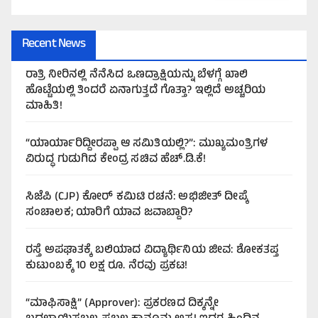
Recent News
ರಾತ್ರಿ ನೀರಿನಲ್ಲಿ ನೆನೆಸಿದ ಒಣದ್ರಾಕ್ಷಿಯನ್ನು ಬೆಳಗ್ಗೆ ಖಾಲಿ
ಹೊಟ್ಟೆಯಲ್ಲಿ ತಿಂದರೆ ಏನಾಗುತ್ತದೆ ಗೊತ್ತಾ? ಇಲ್ಲಿದೆ ಅಚ್ಚರಿಯ
ಮಾಹಿತಿ!
“ಯಾರ್ಯಾರಿದ್ದೀರಪ್ಪಾ ಆ ಸಮಿತಿಯಲ್ಲಿ?”: ಮುಖ್ಯಮಂತ್ರಿಗಳ
ವಿರುದ್ಧ ಗುಡುಗಿದ ಕೇಂದ್ರ ಸಚಿವ ಹೆಚ್.ಡಿ.ಕೆ!
ಸಿಜೆಪಿ (CJP) ಕೋರ್ ಕಮಿಟಿ ರಚನೆ: ಅಭಿಜೀತ್ ದೀಪ್ಕೆ
ಸಂಚಾಲಕ; ಯಾರಿಗೆ ಯಾವ ಜವಾಬ್ದಾರಿ?
ರಸ್ತೆ ಅಪಘಾತಕ್ಕೆ ಬಲಿಯಾದ ವಿದ್ಯಾರ್ಥಿನಿಯ ಜೀವ: ಶೋಕತಪ್ತ
ಕುಟುಂಬಕ್ಕೆ 10 ಲಕ್ಷ ರೂ. ನೆರವು ಪ್ರಕಟ!
“ಮಾಫಿಸಾಕ್ಷಿ” (Approver): ಪ್ರಕರಣದ ದಿಕ್ಕನ್ನೇ