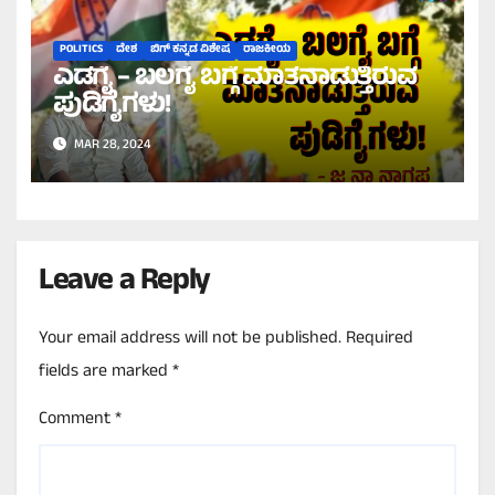
POLITICS
ದೇಶ
ಬಿಗ್‌ ಕನ್ನಡ ವಿಶೇಷ
ರಾಜಕೀಯ
ಎಡಗೈ – ಬಲಗೈ ಬಗ್ಗೆ ಮಾತನಾಡುತ್ತಿರುವ
ಪುಡಿಗೈಗಳು!
MAR 28, 2024
Leave a Reply
Your email address will not be published.
Required
fields are marked
*
Comment
*