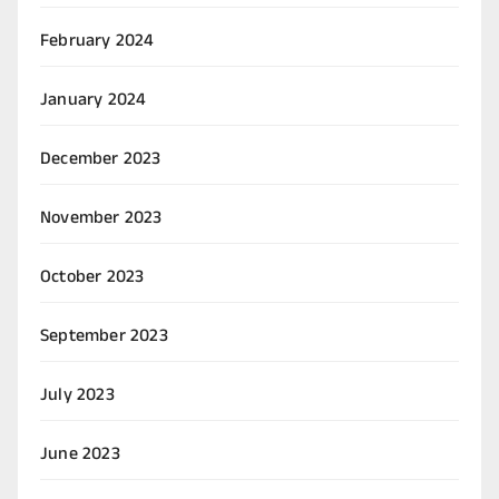
February 2024
January 2024
December 2023
November 2023
October 2023
September 2023
July 2023
June 2023