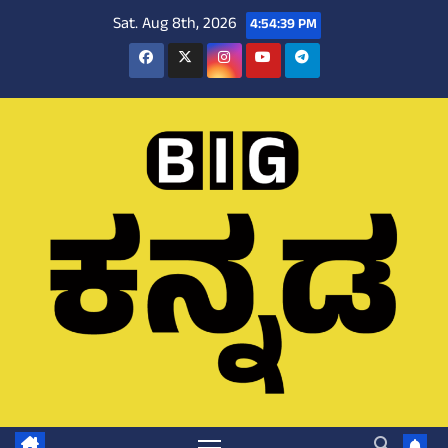
Skip
Sat. Aug 8th, 2026
4:54:40 PM
to
content