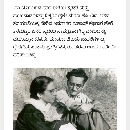
‌‌‌‌‌ ಮಂಟೋ ಜಗದ ಸಕಲ ರೀತಿಯ ಕೃತಕತೆ ಮತ್ತು
ಮುಖವಾಡಗಳನ್ನು ದಿಕ್ಕರಿಸುತ್ತಲೇ ಮರಣ ಹೊಂದಿದ. ಆತನ
ಶವಯಾತ್ರೆಯಲ್ಲಿ ಸೇರಿದ ಜನಸಾಗರ ಮಹಾನ್‌ ಕಥೆಗಾರ ಹೇಗೆ
ತಳಮಟ್ಟದ ಜನರ ಹೃದಯ ಸಾಮ್ರಾಟನಾಗಿದ್ದ ಎಂಬುದನ್ನು
ಮತ್ತೊಮ್ಮೆ ನೆನಪಿಸಿತು.‌ ಮಂಟೋ ಬಿರುದು ಬಾವಲಿಗಳನ್ನು
ದ್ವೇಷಿಸಿದ್ದ.‌ ಸರಕಾರಿ ಪ್ರಶಸ್ತಿಗಳನ್ನಂತೂ ಪರಮ ಅಪಮಾನವೆಂದೇ
ಪ್ರತಿಪಾದಿಸಿದ್ದ.