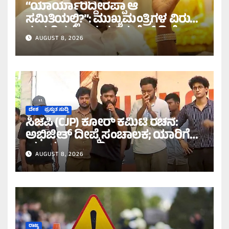
“ಯಾರ್ಯಾರಿದ್ದೀರಪ್ಪಾ ಆ
ಸಮಿತಿಯಲ್ಲಿ?”: ಮುಖ್ಯಮಂತ್ರಿಗಳ ವಿರುದ್ಧ
ಗುಡುಗಿದ ಕೇಂದ್ರ ಸಚಿವ ಹೆಚ್.ಡಿ.ಕೆ!
AUGUST 8, 2026
ದೇಶ
ಪ್ರಸ್ತುತ ಸುದ್ದಿ
ಸಿಜೆಪಿ (CJP) ಕೋರ್ ಕಮಿಟಿ ರಚನೆ:
ಅಭಿಜೀತ್ ದೀಪ್ಕೆ ಸಂಚಾಲಕ; ಯಾರಿಗೆ
ಯಾವ ಜವಾಬ್ದಾರಿ?
AUGUST 8, 2026
ರಾಜ್ಯ