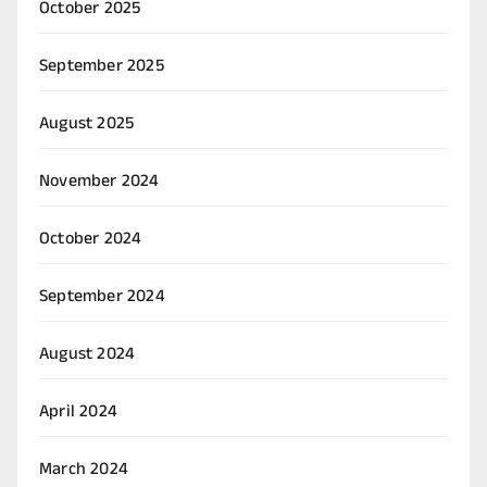
October 2025
September 2025
August 2025
November 2024
October 2024
September 2024
August 2024
April 2024
March 2024