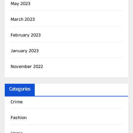
May 2023
March 2023
February 2023
January 2023
November 2022
Categories
Crime
Fashion