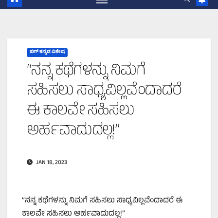
ಬಿಗ್‌ ಕನ್ನಡ ವಿಶೇಷ
“ನನ್ನ ಕಥೆಗಳನ್ನು ನಿಮಗೆ
ಸಹಿಸಲು ಸಾಧ್ಯವಿಲ್ಲವೆಂದಾದರೆ
ಈ ಕಾಲವೇ ಸಹಿಸಲು
ಅರ್ಹವಾದುದಲ್ಲ!”
JAN 18, 2023
“ನನ್ನ ಕಥೆಗಳನ್ನು ನಿಮಗೆ ಸಹಿಸಲು ಸಾಧ್ಯವಿಲ್ಲವೆಂದಾದರೆ ಈ
ಕಾಲವೇ ಸಹಿಸಲು ಅರ್ಹವಾದುದಲ್ಲ!”