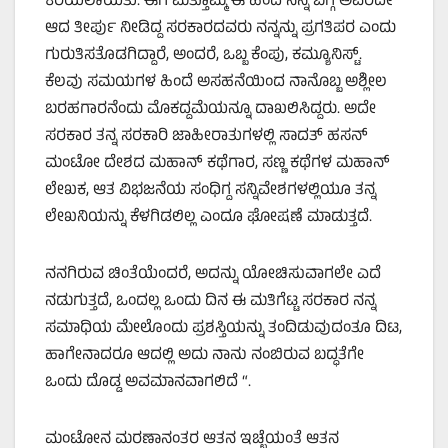
ಕರೆಯಲಾಯಿತು. ಈಗ ಮತ್ತೊಮ್ಮೆ ಈ ಹಿಂದೆ ನನ್ನ ಬಗ್ಗೆ ಅವರದೇ
ಆದ ತೀರ್ಪು ನೀಡಿದ್ದ ಸರಕಾರದವರು ನನ್ನನ್ನು ಪ್ರಗತಿಪರ ಎಂದು
ಗುರುತಿಸತೊಡಗಿದ್ದಾರೆ, ಅಂದರೆ, ಒಬ್ಬ ಕೆಂಪು, ಕಮ್ಯೂನಿಸ್ಟ್.
ಕೆಲವು ಸಮಯಗಳ ಹಿಂದೆ ಅಸಹನೆಯಿಂದ ನಾನೊಬ್ಬ ಅಶ್ಲೀಲ
ಬರಹಗಾರನೆಂದು ಮೊಕದ್ದಮೆಯನ್ನೂ ದಾಖಲಿಸಿದ್ದರು. ಅದೇ
ಸರಕಾರ ತನ್ನ ಸರಕಾರಿ ಜಾಹೀರಾತುಗಳಲ್ಲಿ ಸಾದತ್ ಹಸನ್
ಮಂಟೋ ದೇಶದ ಮಹಾನ್ ಕಥೆಗಾರ, ಸಣ್ಣ ಕಥೆಗಳ ಮಹಾನ್
ಲೇಖಕ, ಆತ ವಿಭಜನೆಯ ಸಂಧಿಗ್ದ ಸನ್ನಿವೇಶಗಳಲ್ಲಿಯೂ ತನ್ನ
ಲೇಖನಿಯನ್ನು ಕೆಳಗಿಡಲಿಲ್ಲ ಎಂದೂ ಘೋಷಣೆ ಮಾಡುತ್ತದೆ.
ನನಗಿರುವ ಚಿಂತೆಯೆಂದರೆ, ಅದನ್ನು ಯೋಚಿಸುವಾಗಲೇ ಎದೆ
ನಡುಗುತ್ತದೆ, ಒಂದಲ್ಲ ಒಂದು ದಿನ ಈ ಮತಿಗೆಟ್ಟ ಸರಕಾರ ನನ್ನ
ಸಮಾಧಿಯ ಮೇಲೊಂದು ಪ್ರಶಸ್ತಿಯನ್ನು ತಂದಿಡುವುದಂತೂ ದಿಟ,
ಹಾಗೇನಾದರೂ ಆದಲ್ಲಿ ಅದು ನಾನು ನಂಬಿರುವ ಬದ್ಧತೆಗೇ
ಒಂದು ದೊಡ್ಡ ಅವಮಾನವಾಗಲಿದೆ “.
ಮಂಟೋ‌ನ ಮರಣಾನಂತರ ಆತನ‌ ಇಚ್ಛೆಯಂತೆ ಆತನ‌