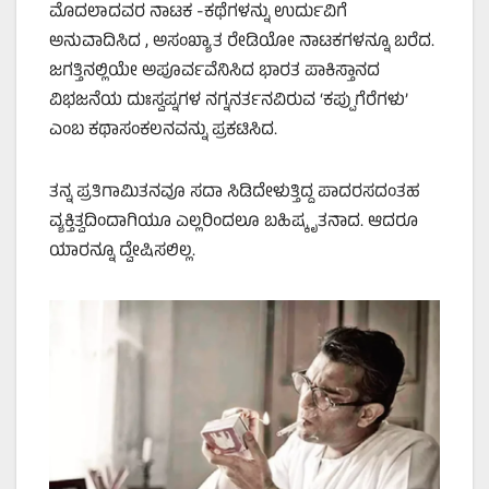
ಮೊದಲಾದವರ ನಾಟಕ -ಕಥೆಗಳನ್ನು ಉರ್ದುವಿಗೆ
ಅನುವಾದಿಸಿದ , ಅಸಂಖ್ಯಾತ ರೇಡಿಯೋ ನಾಟಕಗಳನ್ನೂ ಬರೆದ.‌
ಜಗತ್ತಿನಲ್ಲಿಯೇ ಅಪೂರ್ವವೆನಿಸಿದ ಭಾರತ ಪಾಕಿಸ್ತಾನದ
ವಿಭಜನೆಯ ದುಃಸ್ವಪ್ನಗಳ ನಗ್ನನರ್ತನವಿರುವ ‘ಕಪ್ಪುಗೆರೆಗಳು’
ಎಂಬ ಕಥಾಸಂಕಲನವನ್ನು ಪ್ರಕಟಿಸಿದ.‌
ತನ್ನ ಪ್ರತಿಗಾಮಿತನವೂ ಸದಾ ಸಿಡಿದೇಳುತ್ತಿದ್ದ ಪಾದರಸದಂತಹ
ವ್ಯಕ್ತಿತ್ವದಿಂದಾಗಿಯೂ ಎಲ್ಲರಿಂದಲೂ ಬಹಿಷ್ಕೃತನಾದ. ಆದರೂ
ಯಾರನ್ನೂ ದ್ವೇಷಿಸಲಿಲ್ಲ.