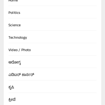
Home
Politics
Science
Technology
Video / Photo
ಆರೋಗ್ಯ
ಎಡಿಟರ್‌ ಕಾರ್ನರ್
ಕೃಷಿ
ಕ್ರೀಡೆ