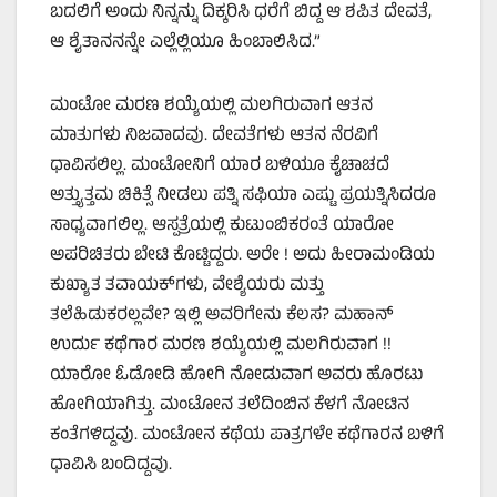
ಬದಲಿಗೆ ಅಂದು ನಿನ್ನನ್ನು ದಿಕ್ಕರಿಸಿ ಧರೆಗೆ ಬಿದ್ದ ಆ ಶಪಿತ ದೇವತೆ,
ಆ ಶೈತಾನನನ್ನೇ ಎಲ್ಲೆಲ್ಲಿಯೂ ಹಿಂಬಾಲಿಸಿದ.”
ಮಂಟೋ ಮರಣ ಶಯ್ಯೆಯಲ್ಲಿ‌ ಮಲಗಿರುವಾಗ ಆತನ‌
ಮಾತುಗಳು ನಿಜವಾದವು.‌ ದೇವತೆಗಳು ಆತನ ನೆರವಿಗೆ
ಧಾವಿಸಲಿಲ್ಲ.‌ ಮಂಟೋನಿಗೆ ಯಾರ ಬಳಿಯೂ‌‌ ಕೈಚಾಚದೆ
ಅತ್ತ್ಯುತ್ತಮ‌ ಚಿಕಿತ್ಸೆ‌‌ ನೀಡಲು ಪತ್ನಿ ಸಫಿಯಾ ಎಷ್ಟು ಪ್ರಯತ್ನಿಸಿದರೂ
ಸಾಧ್ಯವಾಗಲಿಲ್ಲ. ಆಸ್ಪತ್ರೆಯಲ್ಲಿ ಕುಟುಂಬಿಕರಂತೆ ಯಾರೋ
ಅಪರಿಚಿತರು ಬೇಟಿ ಕೊಟ್ಟಿದ್ದರು.‌ ಅರೇ ! ಅದು ಹೀರಾ‌ಮಂಡಿಯ
ಕುಖ್ಯಾತ ತವಾಯಕ್‌ಗಳು, ವೇಶ್ಯೆಯರು ಮತ್ತು
ತಲೆಹಿಡುಕರಲ್ಲವೇ? ಇಲ್ಲಿ ಅವರಿಗೇನು‌ ಕೆಲಸ? ಮಹಾನ್
ಉರ್ದು ಕಥೆಗಾರ ಮರಣ ಶಯ್ಯೆಯಲ್ಲಿ ಮಲಗಿರುವಾಗ !!
ಯಾರೋ ಓಡೋಡಿ ಹೋಗಿ ನೋಡುವಾಗ ಅವರು ಹೊರಟು
ಹೋಗಿಯಾಗಿತ್ತು.‌ ಮಂಟೋನ‌ ತಲೆ‌ದಿಂಬಿನ ಕೆಳಗೆ ನೋಟಿನ
ಕಂತೆಗಳಿದ್ದವು. ಮಂಟೋ‌ನ‌ ಕಥೆಯ ಪಾತ್ರಗಳೇ ಕಥೆಗಾರನ ಬಳಿಗೆ
ಧಾವಿಸಿ ಬಂದಿದ್ದವು.