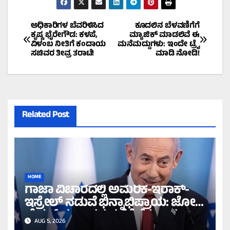
Post
ಅಧಿಕಾರಿಗಳ ಬೆವರಿಳಿಸಿದ
ಕೂದಲಿನ ಬೆಳವಣಿಗೆಗೆ
ಕೃಷ್ಣ ಭೈರೇಗೌಡ: ಕಳಪೆ,
ಮ್ಯಾಜಿಕ್ ಮಾಡಲಿವೆ ಈ
ವಿಳಂಬ ನೀತಿಗೆ ಕಂದಾಯ
ಮನೆಮದ್ದುಗಳು: ಇಂದೇ ಟ್ರೈ
navigation
ಸಚಿವರ ತೀವ್ರ ತರಾಟೆ!
ಮಾಡಿ ನೋಡಿ!
Related Post
HOME
ಗಾಜಾ ವಿಚಾರದಲ್ಲಿ ಅಮೆರಿಕ-ಇರಾಕ್-
ಇಸ್ರೇಲ್ ನಡುವೆ ಭಿನ್ನಾಭಿಪ್ರಾಯ: ಜೋ
ಬೈಡನ್ ಸರ್ಕಾರದ ನಡೆಗೆ ನೆತನ್ಯಾಹು
AUG 5, 2026
ವಿರೋಧ!