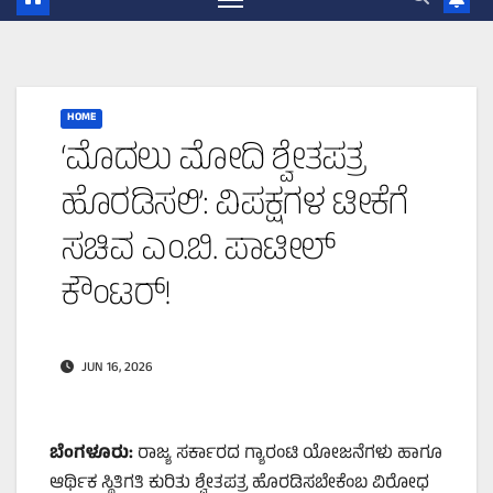
HOME
‘ಮೊದಲು ಮೋದಿ ಶ್ವೇತಪತ್ರ
ಹೊರಡಿಸಲಿ’: ವಿಪಕ್ಷಗಳ ಟೀಕೆಗೆ
ಸಚಿವ ಎಂ.ಬಿ. ಪಾಟೀಲ್
ಕೌಂಟರ್!
JUN 16, 2026
ಬೆಂಗಳೂರು:
ರಾಜ್ಯ ಸರ್ಕಾರದ ಗ್ಯಾರಂಟಿ ಯೋಜನೆಗಳು ಹಾಗೂ
ಆರ್ಥಿಕ ಸ್ಥಿತಿಗತಿ ಕುರಿತು ಶ್ವೇತಪತ್ರ ಹೊರಡಿಸಬೇಕೆಂಬ ವಿರೋಧ