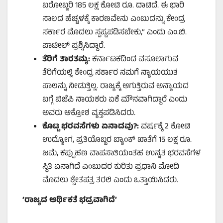
ಬರೋಬ್ಬರಿ 185 ಲಕ್ಷ ಕೋಟಿ ರೂ. ದಾಟಿದೆ. ಈ ಭಾರಿ
ಸಾಲದ ಹೆಚ್ಚಳಕ್ಕೆ ಕಾರಣವೇನು ಎಂಬುದನ್ನು ಕೇಂದ್ರ
ಸರ್ಕಾರ ಮೊದಲು ಸ್ಪಷ್ಟಪಡಿಸಬೇಕು,” ಎಂದು ಎಂ.ಬಿ.
ಪಾಟೀಲ್ ಪ್ರಶ್ನಿಸಿದ್ದಾರೆ.
ತೆರಿಗೆ ತಾರತಮ್ಯ:
ಕರ್ನಾಟಕದಿಂದ ವಸೂಲಾಗುವ
ತೆರಿಗೆಯಲ್ಲಿ ಕೇಂದ್ರ ಸರ್ಕಾರ ನಮಗೆ ನ್ಯಾಯಯುತ
ಪಾಲನ್ನು ನೀಡುತ್ತಿಲ್ಲ. ರಾಜ್ಯಕ್ಕೆ ಆಗುತ್ತಿರುವ ಅನ್ಯಾಯದ
ಬಗ್ಗೆ ಬಿಜೆಪಿ ನಾಯಕರು ಏಕೆ ಮೌನವಾಗಿದ್ದಾರೆ ಎಂದು
ಅವರು ಆಕ್ರೋಶ ವ್ಯಕ್ತಪಡಿಸಿದರು.
ಕೊಟ್ಟ ಭರವಸೆಗಳು ಏನಾದವು?:
ವರ್ಷಕ್ಕೆ 2 ಕೋಟಿ
ಉದ್ಯೋಗ, ಪ್ರತಿಯೊಬ್ಬರ ಬ್ಯಾಂಕ್ ಖಾತೆಗೆ 15 ಲಕ್ಷ ರೂ.
ಜಮೆ, ಕಪ್ಪುಹಣ ವಾಪಸಾತಿಯಂತಹ ಉನ್ನತ ಭರವಸೆಗಳ
ಸ್ಥಿತಿ ಏನಾಗಿದೆ ಎಂಬುದರ ಕುರಿತು ಪ್ರಧಾನಿ ಮೋದಿ
ಮೊದಲು ಶ್ವೇತಪತ್ರ ತರಲಿ ಎಂದು ಒತ್ತಾಯಿಸಿದರು.
‘
ರಾಜ್ಯದ ಆರ್ಥಿಕತೆ ಭದ್ರವಾಗಿದೆ
’