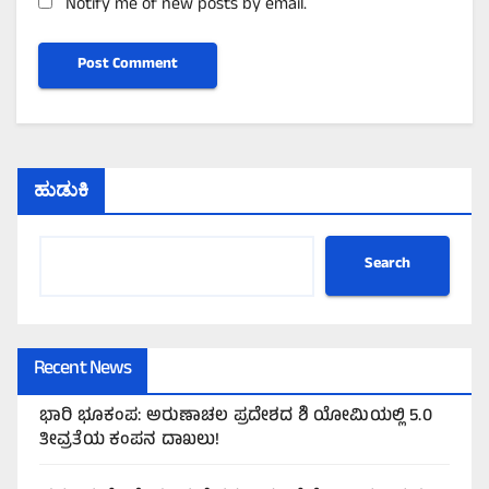
Notify me of new posts by email.
ಹುಡುಕಿ
Search
Recent News
ಭಾರಿ ಭೂಕಂಪ: ಅರುಣಾಚಲ ಪ್ರದೇಶದ ಶಿ ಯೋಮಿಯಲ್ಲಿ 5.0
ತೀವ್ರತೆಯ ಕಂಪನ ದಾಖಲು!