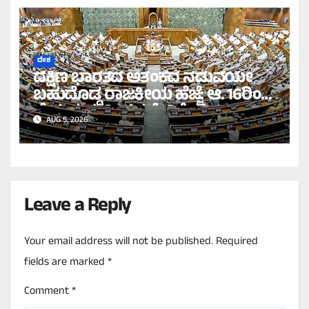
ದೇಶ
ದಕ್ಷಿಣ ಭಾರತದ ಆತಂಕದ ನಡುವೆಯೇ
ಬಹುದೊಡ್ಡ ರಾಜಕೀಯ ಹೆಜ್ಜೆ: ಆ. 16ರಿಂದ
‘ಕ್ಷೇತ್ರ ಮರುವಿಂಗಡಣೆ’ ವಿಶೇಷ
AUG 5, 2026
ಅಧಿವೇಶನ ಸಾಧ್ಯತೆ!
Leave a Reply
Your email address will not be published.
Required
fields are marked
*
Comment
*