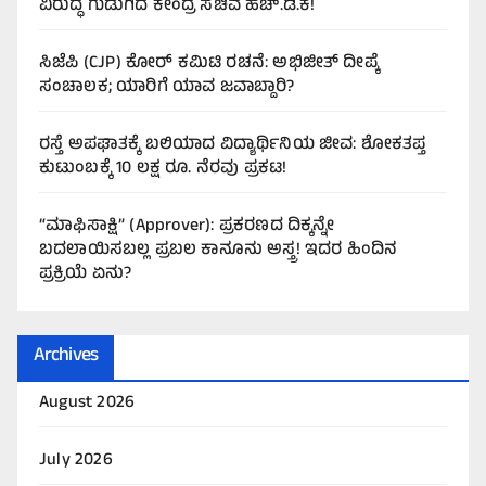
ವಿರುದ್ಧ ಗುಡುಗಿದ ಕೇಂದ್ರ ಸಚಿವ ಹೆಚ್.ಡಿ.ಕೆ!
ಸಿಜೆಪಿ (CJP) ಕೋರ್ ಕಮಿಟಿ ರಚನೆ: ಅಭಿಜೀತ್ ದೀಪ್ಕೆ
ಸಂಚಾಲಕ; ಯಾರಿಗೆ ಯಾವ ಜವಾಬ್ದಾರಿ?
ರಸ್ತೆ ಅಪಘಾತಕ್ಕೆ ಬಲಿಯಾದ ವಿದ್ಯಾರ್ಥಿನಿಯ ಜೀವ: ಶೋಕತಪ್ತ
ಕುಟುಂಬಕ್ಕೆ 10 ಲಕ್ಷ ರೂ. ನೆರವು ಪ್ರಕಟ!
“ಮಾಫಿಸಾಕ್ಷಿ” (Approver): ಪ್ರಕರಣದ ದಿಕ್ಕನ್ನೇ
ಬದಲಾಯಿಸಬಲ್ಲ ಪ್ರಬಲ ಕಾನೂನು ಅಸ್ತ್ರ! ಇದರ ಹಿಂದಿನ
ಪ್ರಕ್ರಿಯೆ ಏನು?
Archives
August 2026
July 2026