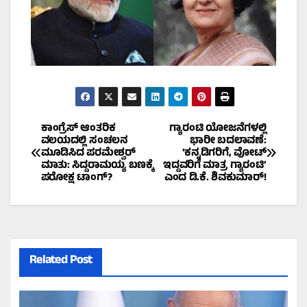
Post
ಕಾಂಗ್ರೆಸ್ ಆಂತರಿಕ
ಗ್ಯಾರಂಟಿ ಯೋಜನೆಗಳಲ್ಲಿ
ವಲಯದಲ್ಲಿ ಸಂಚಲನ
ಭಾರೀ ಬದಲಾವಣೆ:
ಮೂಡಿಸಿದ ಪರಮೇಶ್ವರ್
‘ಕನ್ನಡಿಗರಿಗೆ, ವೋಟ್
navigation
ಮಾತು: ಸಿದ್ದರಾಮಯ್ಯ ಬಣಕ್ಕೆ
ಇದ್ದವರಿಗೆ ಮಾತ್ರ ಗ್ಯಾರಂಟಿ’
ಪರೋಕ್ಷ ಟಾಂಗ್?
ಎಂದ ಡಿ.ಕೆ. ಶಿವಕುಮಾರ್!
Related Post