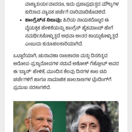
ವಾಕ್ಚಾತುರ್ಯವಾದರೂ, ಇದು ಪ್ರಜಾಪ್ರಭುತ್ವದ ಮೌಲ್ಯಗಳ
ಕುರಿತಾದ ವ್ಯಾಪಕ ಚರ್ಚೆಗೆ ದಾರಿಮಾಡಿಕೊಡಲಿದೆ.
ಕಾಂಗ್ರೆಸ್‌ನ ನಿಲುವು:
ಹಿರಿಯ ನಾಯಕರೊಬ್ಬರ ಈ
ವೈಯಕ್ತಿಕ ಹೇಳಿಕೆಯನ್ನು ಕಾಂಗ್ರೆಸ್ ಹೈಕಮಾಂಡ್ ಹೇಗೆ
ಸಮರ್ಥಿಸಿಕೊಳ್ಳುತ್ತದೆ ಅಥವಾ ಅಂತರ ಕಾಯ್ದುಕೊಳ್ಳುತ್ತದೆ
ಎಂಬುದು ಕುತೂಹಲಕಾರಿಯಾಗಿದೆ.
ಒಟ್ಟಾರೆಯಾಗಿ, ಚುನಾವಣಾ ರಾಜಕಾರಣ ಮತ್ತು ದಿನನಿತ್ಯದ
ಆರೋಪ-ಪ್ರತ್ಯಾರೋಪಗಳ ನಡುವೆ ಅಶೋಕ್ ಗೆಹ್ಲೋಟ್ ಅವರ
ಈ ‘ಬ್ಯಾನ್’ ಹೇಳಿಕೆ, ಮುಂದಿನ ಕೆಲವು ದಿನಗಳ ಕಾಲ ಟಿವಿ
ಚರ್ಚೆಗಳಿಗೆ ಹಾಗೂ ಸಾಮಾಜಿಕ ಜಾಲತಾಣಗಳ ಟ್ರೆಂಡಿಂಗ್‌ಗೆ
ಪ್ರಮುಖ ಸರಕಾಗಲಿದೆ.