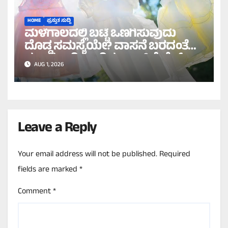
HOME
ಪ್ರಸ್ತುತ ಸುದ್ದಿ
ಮಳೆಗಾಲದಲ್ಲಿ ಬಟ್ಟೆ ಒಣಗಿಸುವುದು
ದೊಡ್ಡ ಸಮಸ್ಯೆಯೇ? ವಾಸನೆ ಬರದಂತೆ
ಸುಲಭವಾಗಿ ಒಣಗಿಸಲು ಇಲ್ಲಿವೆ ಬೆಸ್ಟ್
AUG 1, 2026
ಟಿಪ್ಸ್!
Leave a Reply
Your email address will not be published.
Required
fields are marked
*
Comment
*