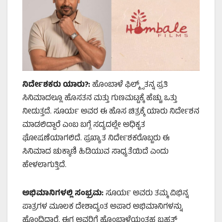
ನಿರ್ದೇಶಕರು ಯಾರು
?:
ಹೊಂಬಾಳೆ ಫಿಲ್ಮ್ಸ್ ತನ್ನ ಪ್ರತಿ
ಸಿನಿಮಾದಲ್ಲೂ ಹೊಸತನ ಮತ್ತು ಗುಣಮಟ್ಟಕ್ಕೆ ಹೆಚ್ಚು ಒತ್ತು
ನೀಡುತ್ತದೆ. ಸೂರ್ಯ ಅವರ ಈ ಹೊಸ ಚಿತ್ರಕ್ಕೆ ಯಾರು ನಿರ್ದೇಶನ
ಮಾಡಲಿದ್ದಾರೆ ಎಂಬ ಬಗ್ಗೆ ಸದ್ಯದಲ್ಲೇ ಅಧಿಕೃತ
ಘೋಷಣೆಯಾಗಲಿದೆ. ಪ್ರಖ್ಯಾತ ನಿರ್ದೇಶಕರೊಬ್ಬರು ಈ
ಸಿನಿಮಾದ ಚುಕ್ಕಾಣಿ ಹಿಡಿಯುವ ಸಾಧ್ಯತೆಯಿದೆ ಎಂದು
ಹೇಳಲಾಗುತ್ತಿದೆ.
ಅಭಿಮಾನಿಗಳಲ್ಲಿ ಸಂಭ್ರಮ:
ಸೂರ್ಯ ಅವರು ತಮ್ಮ ವಿಭಿನ್ನ
ಪಾತ್ರಗಳ ಮೂಲಕ ದೇಶಾದ್ಯಂತ ಅಪಾರ ಅಭಿಮಾನಿಗಳನ್ನು
ಹೊಂದಿದ್ದಾರೆ. ಈಗ ಅವರಿಗೆ ಹೊಂಬಾಳೆಯಂತಹ ಬೃಹತ್