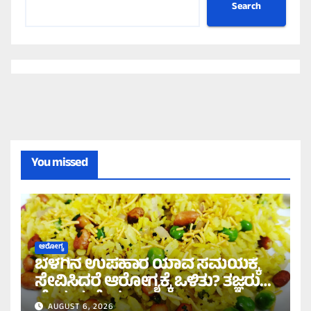
Search
You missed
ಆರೋಗ್ಯ
ಬೆಳಗಿನ ಉಪಹಾರ ಯಾವ ಸಮಯಕ್ಕೆ
ಸೇವಿಸಿದರೆ ಆರೋಗ್ಯಕ್ಕೆ ಒಳಿತು? ತಜ್ಞರು
ಹೇಳುವುದೇನು?
AUGUST 6, 2026