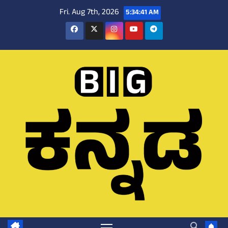
Skip
Fri. Aug 7th, 2026
5:34:42 AM
to
content