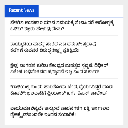
Recent News
ಬೆಳಗಿನ ಉಪಹಾರ ಯಾವ ಸಮಯಕ್ಕೆ ಸೇವಿಸಿದರೆ ಆರೋಗ್ಯಕ್ಕೆ
ಒಳಿತು? ತಜ್ಞರು ಹೇಳುವುದೇನು?
ತಾಯ್ನುಡಿಯ ಮಹತ್ವ ಸಾರಿದ ನಟ ಧನುಷ್: ಸ್ವಭಾಷೆ
ಕಡೆಗಣಿಸುವವರ ವಿರುದ್ಧ ತೀಕ್ಷ್ಣ ಪ್ರತಿಕ್ರಿಯೆ!
ಕ್ಷೇತ್ರ ವಿಂಗಡಣೆ ಕುರಿತು ಕೇಂದ್ರದ ಮಹತ್ವದ ಸ್ಪಷ್ಟನೆ: ದಿಢೀರ್
ವಿಶೇಷ ಅಧಿವೇಶನದ ಪ್ರಸ್ತಾವನೆ ಇಲ್ಲ ಎಂದ ಸರ್ಕಾರ!
“ಗಾಳಿಯಲ್ಲಿ ಗುಂಡು ಹಾರಿಸೋದು ಬೇಡ, ಧೈರ್ಯವಿದ್ದರೆ ದೂರು
ಕೊಡಲಿ”: ಛಲವಾದಿಗೆ ಪ್ರಿಯಾಂಕ್ ಖರ್ಗೆ ಓಪನ್ ಚಾಲೆಂಜ್!
ವಾಯುಮಾಲಿನ್ಯವೇ ಇನ್ಮುಂದೆ ವಾಹನಗಳಿಗೆ ಶಕ್ತಿ: ಇಂಗಾಲದ
ಡೈಆಕ್ಸೈಡ್‌ನಿಂದಲೇ ಇಂಧನ ತಯಾರಿಕೆ!