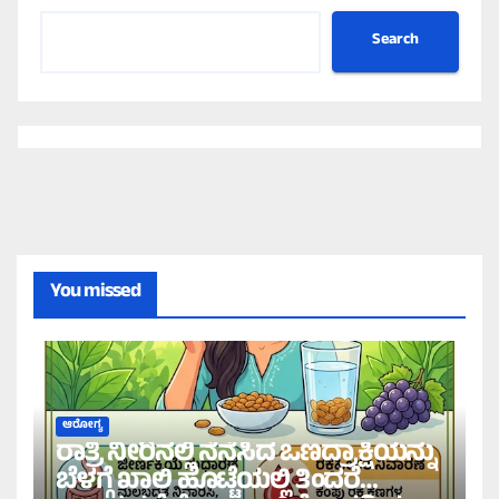
Search
You missed
ಆರೋಗ್ಯ
ರಾತ್ರಿ ನೀರಿನಲ್ಲಿ ನೆನೆಸಿದ ಒಣದ್ರಾಕ್ಷಿಯನ್ನು
ಬೆಳಗ್ಗೆ ಖಾಲಿ ಹೊಟ್ಟೆಯಲ್ಲಿ ತಿಂದರೆ