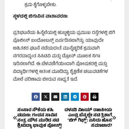
ಕ್ರಮ ಕೈಗೊಳ್ಳಬೇಕು.
ಸ್ಥಳದಲ್ಲಿ ಬಿಗುವಿನ ವಾತಾವರಣ:
ಪ್ರತಿಭಟನೆಯ ಹಿನ್ನೆಲೆಯಲ್ಲಿ ಹುಬ್ಬಳ್ಳಿಯ ಪ್ರಮುಖ ರಸ್ತೆಗಳಲ್ಲಿ ಬಿಗಿ
ಪೊಲೀಸ್ ಬಂದೋಬಸ್ತ್ ಏರ್ಪಡಿಸಲಾಗಿತ್ತು. ಯಾವುದೇ
ಅಹಿತಕರ ಘಟನೆ ನಡೆಯದಂತೆ ಮುನ್ನೆಚ್ಚರಿಕೆ ಕ್ರಮವಾಗಿ
ನಗರದಾದ್ಯಂತ ಸಿಸಿಟಿವಿ ಮತ್ತು ಡ್ರೋನ್ ಮೂಲಕ ನಿಗಾ
ಇರಿಸಲಾಗಿದೆ. ಈ ಬೆಳವಣಿಗೆಯಿಂದಾಗಿ ಪೋಷಕರಲ್ಲಿ ಮತ್ತು
ವಿದ್ಯಾರ್ಥಿಗಳಲ್ಲಿ ಆತಂಕ ಮೂಡಿದ್ದು, ಶೈಕ್ಷಣಿಕ ಚಟುವಟಿಕೆಗಳ
ಮೇಲೆ ಪರಿಣಾಮ ಬೀರುವ ಸಾಧ್ಯತೆ ಇದೆ.
Post
ಸಂಸಾರ ನೌಕೆಯ ಕಹಿ
ದಳಪತಿ ವಿಜಯ್ ರಾಜಕೀಯ
ಪಯಣ: ಗಂಡನ ಸಾವಿನ
ಎಂಟ್ರಿ ಬೆನ್ನಲ್ಲೇ ನಟಿ ತ್ರಿಶಾಗೆ
ನಂತ್ರ ಮೌನ ಮುರಿದ ನಟಿ
‘ಬಿಗ್ ಗಿಫ್ಟ್’: ಏನಿದು ಹೊಸ
navigation
ಶ್ರೀವಿದ್ಯಾ ಭಾವುಕ ಪೋಸ್ಟ್!
ಸಮಾಚಾರ?