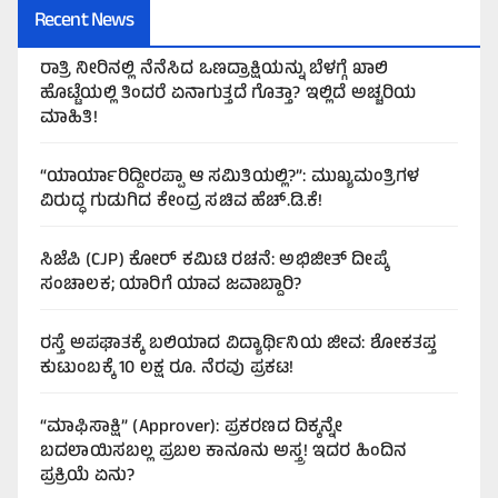
Recent News
ರಾತ್ರಿ ನೀರಿನಲ್ಲಿ ನೆನೆಸಿದ ಒಣದ್ರಾಕ್ಷಿಯನ್ನು ಬೆಳಗ್ಗೆ ಖಾಲಿ
ಹೊಟ್ಟೆಯಲ್ಲಿ ತಿಂದರೆ ಏನಾಗುತ್ತದೆ ಗೊತ್ತಾ? ಇಲ್ಲಿದೆ ಅಚ್ಚರಿಯ
ಮಾಹಿತಿ!
“ಯಾರ್ಯಾರಿದ್ದೀರಪ್ಪಾ ಆ ಸಮಿತಿಯಲ್ಲಿ?”: ಮುಖ್ಯಮಂತ್ರಿಗಳ
ವಿರುದ್ಧ ಗುಡುಗಿದ ಕೇಂದ್ರ ಸಚಿವ ಹೆಚ್.ಡಿ.ಕೆ!
ಸಿಜೆಪಿ (CJP) ಕೋರ್ ಕಮಿಟಿ ರಚನೆ: ಅಭಿಜೀತ್ ದೀಪ್ಕೆ
ಸಂಚಾಲಕ; ಯಾರಿಗೆ ಯಾವ ಜವಾಬ್ದಾರಿ?
ರಸ್ತೆ ಅಪಘಾತಕ್ಕೆ ಬಲಿಯಾದ ವಿದ್ಯಾರ್ಥಿನಿಯ ಜೀವ: ಶೋಕತಪ್ತ
ಕುಟುಂಬಕ್ಕೆ 10 ಲಕ್ಷ ರೂ. ನೆರವು ಪ್ರಕಟ!
“ಮಾಫಿಸಾಕ್ಷಿ” (Approver): ಪ್ರಕರಣದ ದಿಕ್ಕನ್ನೇ
ಬದಲಾಯಿಸಬಲ್ಲ ಪ್ರಬಲ ಕಾನೂನು ಅಸ್ತ್ರ! ಇದರ ಹಿಂದಿನ
ಪ್ರಕ್ರಿಯೆ ಏನು?