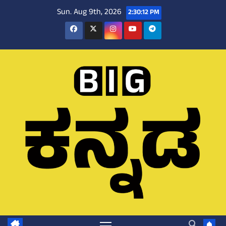
Skip
Sun. Aug 9th, 2026
2:30:13 PM
to
content