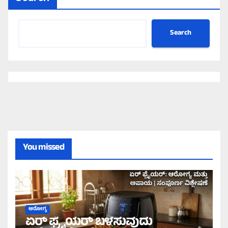
Search
You missed
ಆರೋಗ್ಯ
ಏರ್‌ ಫ್ರೈಯರ್‌ ಬಳಸುವುದು