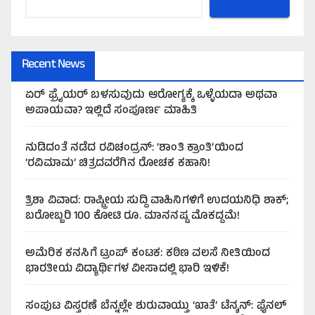
Recent News
ಏರ್‌ ಫ್ರೈಯರ್‌ ಬಳಸುವುದು ಆರೋಗ್ಯಕ್ಕೆ ಒಳ್ಳೆಯದಾ ಅಥವಾ
ಅಪಾಯವಾ? ಇಲ್ಲಿದೆ ಸಂಪೂರ್ಣ ಮಾಹಿತಿ
ನುಡಿದಂತೆ ನಡೆದ ರವಿಚಂದ್ರನ್: ‘ಶಾಂತಿ ಕ್ರಾಂತಿ’ಯಿಂದ
‘ರವಿಮಾಮ’ ಚಿತ್ರದವರೆಗಿನ ರೋಚಕ ಕಹಾನಿ!
ತ್ರಿಶಾ ವಿವಾದ: ರಾಷ್ಟ್ರೀಯ ಸುದ್ದಿ ವಾಹಿನಿಗಳಿಗೆ ಉದಯನಿಧಿ ಶಾಕ್;
ಬರೋಬ್ಬರಿ 100 ಕೋಟಿ ರೂ. ಮಾನನಷ್ಟ ಮೊಕದ್ದಮೆ!
ಅಮೆರಿಕ ಕನಸಿಗೆ ಟ್ರಂಪ್ ಕಂಟಕ: ಕಠಿಣ ವಲಸೆ ನೀತಿಯಿಂದ
ಭಾರತೀಯ ವಿದ್ಯಾರ್ಥಿಗಳ ವೀಸಾದಲ್ಲಿ ಭಾರಿ ಇಳಿಕೆ!
ಸಂಪುಟ ವಿಸ್ತರಣೆ ಬೆನ್ನಲ್ಲೇ ಶುರುವಾಯ್ತು ‘ಖಾತೆ’ ಟೆನ್ಶನ್: ಫೈನಲ್