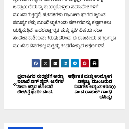
ಜನಪ್ರಿಯತೆಯನ್ನು ಕಾಯ್ದುಕೊಳ್ಳಲು ಸಮಾವೇಶಗಳಿಗೆ
ಮುಂದಾಗುತ್ತಿದ್ದರೆ, ಪ್ರತಿಪಕ್ಷಗಳು ಗ್ರಾಮೀಣ ಭಾಗದ ಜ್ವಲಂತ
ಸಮಸ್ಯೆಗಳನ್ನು ಮುಂದಿಟ್ಟುಕೊಂಡು ಸರ್ಕಾರವನ್ನು ಕಟ್ಟಿಹಾಕಲು
ಯತ್ನಿಸುತ್ತಿವೆ. ಅದರಲ್ಲೂ ‘ರೈತ ಮತ್ತು ಕೃಷಿ’ ವಿಷಯ ಸದಾ
ಸಂವೇದನಾಶೀಲವಾಗಿರುವುದರಿಂದ, ಈ ರಾಜಕೀಯ ಹಗ್ಗಜಗ್ಗಾಟ
ಮುಂದಿನ ದಿನಗಳಲ್ಲಿ ಮತ್ತಷ್ಟು ತೀವ್ರಗೊಳ್ಳುವ ಲಕ್ಷಣಗಳಿವೆ.
Post
ಪ್ರವಾಸಿಗರ ಸುರಕ್ಷತೆಗೆ ಅರಣ್ಯ
ಆರ್ಥಿಕತೆ ಮತ್ತು ಉದ್ಯೋಗ
ಇಲಾಖೆ ಬಿಗ್ ಸ್ಟೆಪ್: ಆನೆಗಳ
ಬಿಕ್ಕಟ್ಟು: ಮುಂಬರುವ
ತೀರಾ ಹತ್ತಿರ ಹೋದರೆ
ದಿನಗಳು ಅತ್ಯಂತ ಕಠಿಣ
navigation
ಬೀಳುತ್ತೆ ಭಾರೀ ದಂಡ.
ಎಂದ ರಾಹುಲ್ ಗಾಂಧಿ
ಭವಿಷ್ಯ!