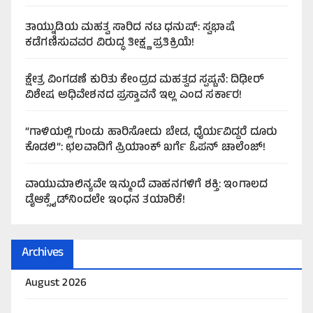
ತಾಯ್ನುಡಿಯ ಮಹತ್ವ ಸಾರಿದ ನಟ ಧನುಷ್: ಸ್ವಭಾಷೆ
ಕಡೆಗಣಿಸುವವರ ವಿರುದ್ಧ ತೀಕ್ಷ್ಣ ಪ್ರತಿಕ್ರಿಯೆ!
ಕ್ಷೇತ್ರ ವಿಂಗಡಣೆ ಕುರಿತು ಕೇಂದ್ರದ ಮಹತ್ವದ ಸ್ಪಷ್ಟನೆ: ದಿಢೀರ್
ವಿಶೇಷ ಅಧಿವೇಶನದ ಪ್ರಸ್ತಾವನೆ ಇಲ್ಲ ಎಂದ ಸರ್ಕಾರ!
“ಗಾಳಿಯಲ್ಲಿ ಗುಂಡು ಹಾರಿಸೋದು ಬೇಡ, ಧೈರ್ಯವಿದ್ದರೆ ದೂರು
ಕೊಡಲಿ”: ಛಲವಾದಿಗೆ ಪ್ರಿಯಾಂಕ್ ಖರ್ಗೆ ಓಪನ್ ಚಾಲೆಂಜ್!
ವಾಯುಮಾಲಿನ್ಯವೇ ಇನ್ಮುಂದೆ ವಾಹನಗಳಿಗೆ ಶಕ್ತಿ: ಇಂಗಾಲದ
ಡೈಆಕ್ಸೈಡ್‌ನಿಂದಲೇ ಇಂಧನ ತಯಾರಿಕೆ!
Archives
August 2026