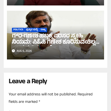
POLITICS
ಪ್ರಸ್ತುತ ಸುದ್ದಿ
ರಾಜ್ಯ
ಗೌರಿ-ಗಣೇಶ ಹಬ್ಬಕ್ಕೆ ಪರಿಸರ ಸ್ನೇಹಿ
ನಿಯಮ: ಪಿಓಪಿ ಗಣೇಶ ಕೂರಿಸುವಂತಿಲ್ಲ
ಎಂದ ಸಚಿವ ಖಂಡ್ರೆ!
AUG 6, 2026
Leave a Reply
Your email address will not be published.
Required
fields are marked
*